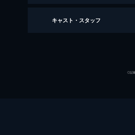
キャスト・スタッフ
ベストマン －シャイな花婿と壮大
101分
出演
◎記