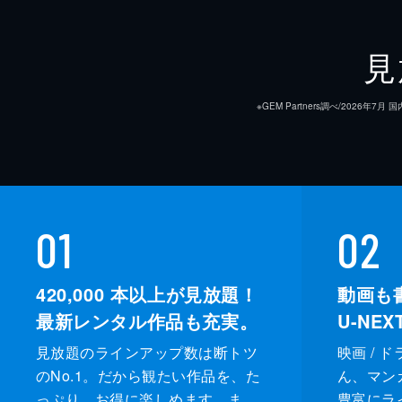
見
※GEM Partners調べ/20
01
02
420,000
本以上が見放題！
動画も
最新レンタル作品も充実。
U-NE
見放題のラインアップ数は断トツ
映画 / 
のNo.1。だから観たい作品を、た
ん、マンガ 
っぷり、お得に楽しめます。ま
豊富にラ