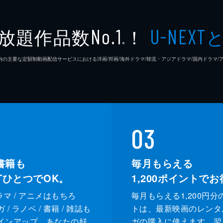
放題作品数
！
No.1
U-NEXT
※
26年7⽉ 国内の主要な定額制動画配信サービスにおける洋画/邦画/海外ドラマ/韓流・アジアドラマ/国内ドラ
03
書籍も
毎月もらえる
XTひとつでOK。
1,200
ポイントでお
ドラマ / アニメはもちろ
毎月もらえる1,200円分
/ ラノベ / 書籍 / 雑誌も
トは、最新映画のレンタ
インアップ。あなたの好
ガの購入に使えます。翌