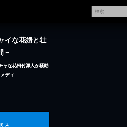
ャイな花婿と壮
間－
チャな花婿付添人が騒動
コメディ
観る