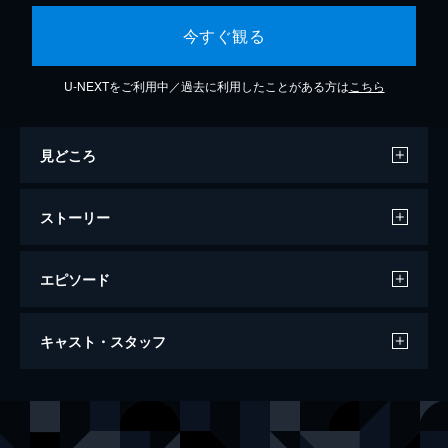
今すぐ観る
U-NEXTをご利用中／過去に利用したことがある方は
こちら
見どころ
ストーリー
エピソード
最後の初恋
キャスト・スタッフ
97分
出演
ポール・フラナー
リチャード・ギア
エイドリアン
ダイアン・レイン