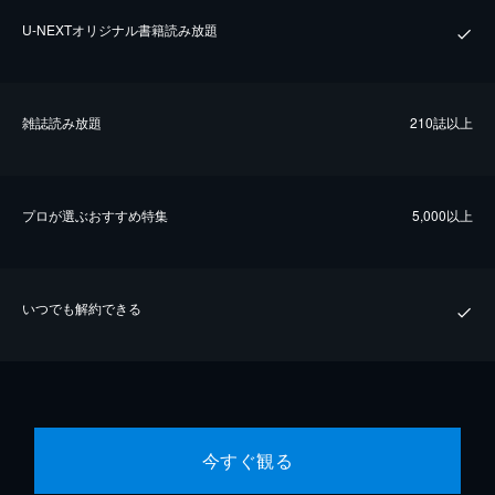
U-NEXTオリジナル書籍読み放題
雑誌読み放題
210誌以上
プロが選ぶおすすめ特集
5,000以上
いつでも解約できる
今すぐ観る