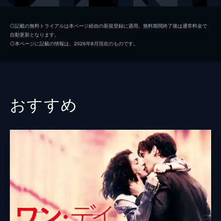
ロバート
スコット・グレン
◎記載の無料トライアルは本ページ経由の新規登録に適用。無料期間終了後は通常料金で
自動更新となります。
マーク・フラナー
ジェームズ・フランコ
◎本ページに記載の情報は、2026年8月現在のものです。
ジャック
クリストファー・メローニ
ジャン
ヴィオラ・デイヴィス
パブロ・シュレイバー
おすすめ
メイ・ホイットマン
チャーリー・ターハン
キャロリン・マコーミック
テッド・マンソン
アトー・エッサンドー
ジェシカ・ルーカス