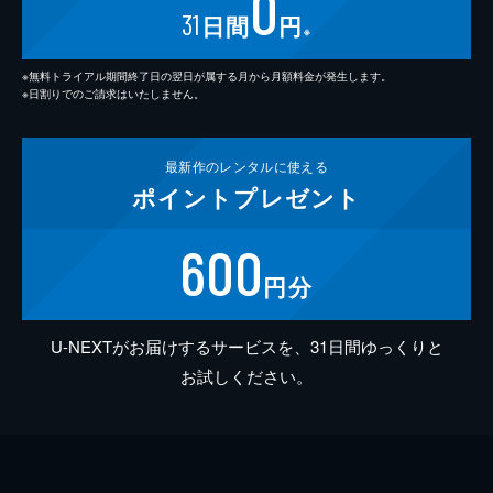
0
31
日間
円
※
※無料トライアル期間終了日の翌日が属する月から月額料金が発生します。
※日割りでのご請求はいたしません。
最新作の
レンタルに使える
ポイント
プレゼント
600
円分
U-NEXTがお届けするサービスを、31日間ゆっくりと
お試しください。