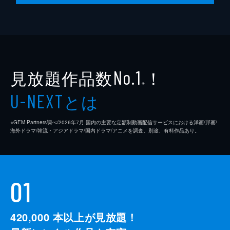
見放題作品数
！
No.1
※
とは
U-NEXT
※GEM Partners調べ/2026年7⽉ 国内の主要な定額制動画配信サービスにおける洋画/邦画/
海外ドラマ/韓流・アジアドラマ/国内ドラマ/アニメを調査。別途、有料作品あり。
01
420,000
本以上が見放題！