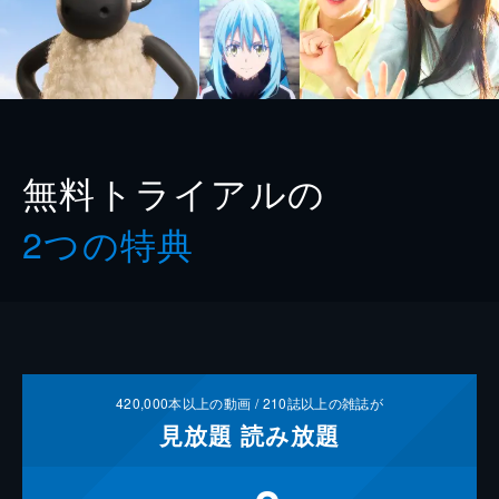
無料トライアルの
2つの特典
420,000
本以上の動画 /
210
誌以上の雑誌が
見放題
読み放題