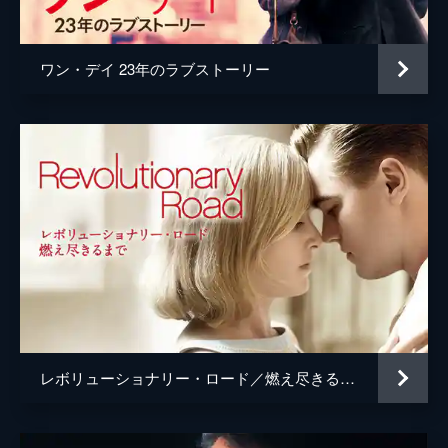
監督
ジョージ・Ｃ・ウルフ
脚本
アン・ピーコック
ワン・デイ 23年のラブストーリー
ジョン・ロマーノ
原作
ニコラス・スパークス
音楽
ジャニーン・テソリ
製作
デニーズ・ディ・ノヴィ
レボリューショナリー・ロード／燃え尽きるまで