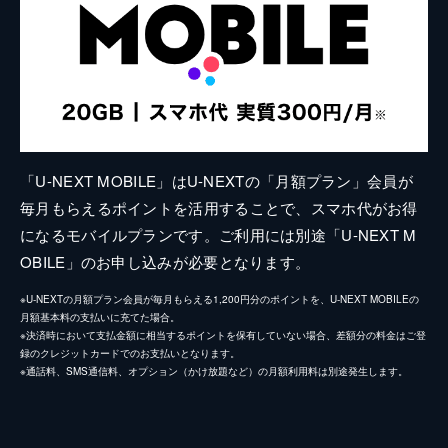
「U-NEXT MOBILE」はU-NEXTの「月額プラン」会員が
毎月もらえるポイントを活用することで、スマホ代がお得
になるモバイルプランです。ご利用には別途「U-NEXT M
OBILE」のお申し込みが必要となります。
※U-NEXTの月額プラン会員が毎月もらえる1,200円分のポイントを、U-NEXT MOBILEの
月額基本料の支払いに充てた場合。
※決済時において支払金額に相当するポイントを保有していない場合、差額分の料金はご登
録のクレジットカードでのお支払いとなります。
※通話料、SMS通信料、オプション（かけ放題など）の月額利用料は別途発生します。