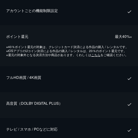
アカウントごとの機能制限設定
ポイント還元
最⼤40%
※
※
40％ポイント還元の対象は、クレジットカード決済による作品の購入 / レンタルです。
※
iOSアプリのUコイン決済による作品の購入 / レンタルは、20％のポイント還元です。
※
還元の対象外となる決済方法や商品があります。くわしくは
こちら
をご確認ください。
フルHD画質 / 4K画質
⾼⾳質（DOLBY DIGITAL PLUS）
テレビ / スマホ / PCなどに対応