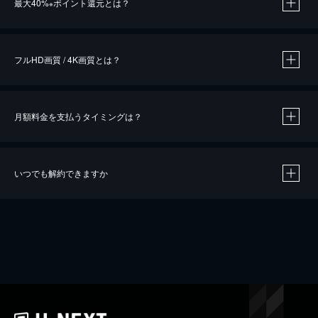
最大40%
ポイント還元とは？
※
※
作品によって必要なポイントが異なります。
フルHD画質 / 4K画質とは？
月額料金を支払うタイミングは？
※
40％ポイント還元の対象は、クレジットカード決済による作品の購入 / レンタルです。
※
iOSアプリのUコイン決済による作品の購入 / レンタルは、20％のポイント還元です。
※
還元の対象外となる決済方法や商品があります。くわしくは
こちら
をご確認ください。
いつでも解約できますか
こちら