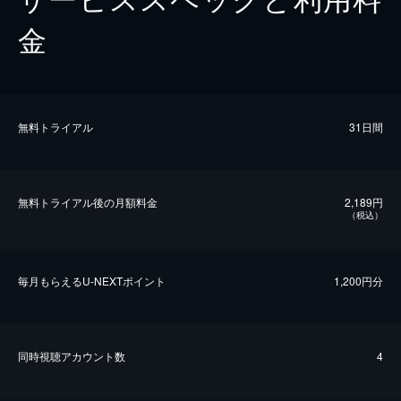
金
無料トライアル
31日間
無料トライアル後の⽉額料金
2,189円
（税込）
毎⽉もらえるU-NEXTポイント
1,200円分
同時視聴アカウント数
4