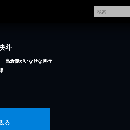
決斗
く！高倉健がいなせな興行
弾
観る