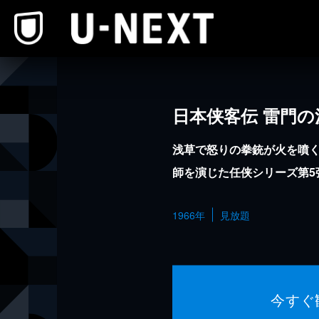
本文へスキップ
日本侠客伝 雷門の
浅草で怒りの拳銃が火を噴
師を演じた任侠シリーズ第5
1966年
見放題
今すぐ