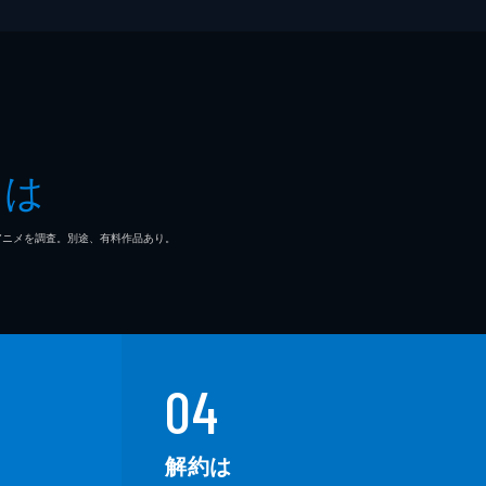
とは
マ/アニメを調査。別途、有料作品あり。
04
解約は