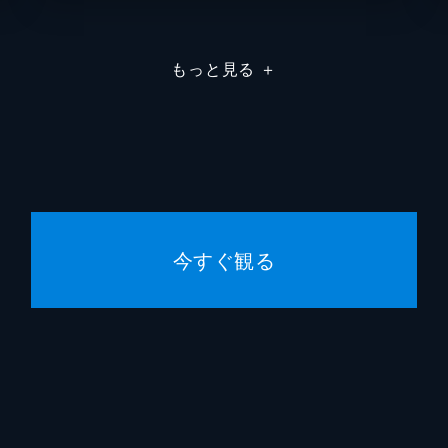
野上竜雄
もっと見る
＋
斎藤一郎
今すぐ観る