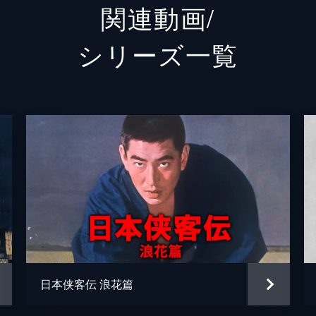
関連動画/
長門裕之
シリーズ⼀覧
水島道太郎
ロミ山田
新城みち子
宮城千賀子
天津敏
井上昭文
内田朝雄
日本侠客伝 浪花篇
マキノ雅弘