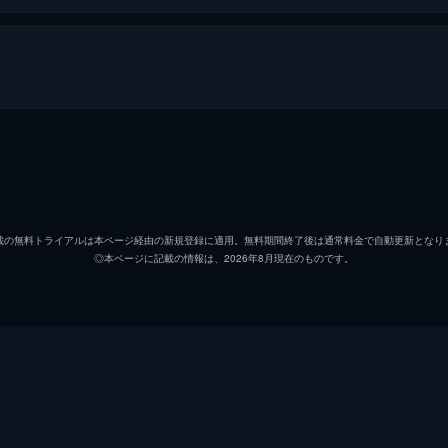
高倉健
藤純子
載の無料トライアルは本ページ経由の新規登録に適用。無料期間終了後は通常料金で自動更新となり
◎本ページに記載の情報は、2026年8月現在のものです。
島田正吾
村田英雄
待田京介
藤山寛美