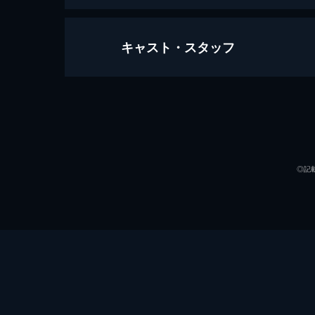
キャスト・スタッフ
日本侠客伝 雷門の決斗
99分
出演
◎記