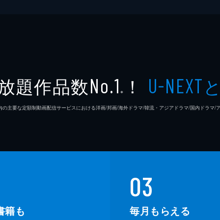
放題作品数
！
No.1
U-NEXT
※
26年7⽉ 国内の主要な定額制動画配信サービスにおける洋画/邦画/海外ドラマ/韓流・アジアドラマ/国内ドラ
03
書籍も
毎月もらえる