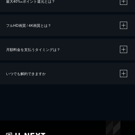
最大40%
ポイント還元とは？
※
※
作品によって必要なポイントが異なります。
フルHD画質 / 4K画質とは？
月額料金を支払うタイミングは？
※
40％ポイント還元の対象は、クレジットカード決済による作品の購入 / レンタルです。
※
iOSアプリのUコイン決済による作品の購入 / レンタルは、20％のポイント還元です。
※
還元の対象外となる決済方法や商品があります。くわしくは
こちら
をご確認ください。
いつでも解約できますか
こちら