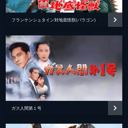
研究員
橋本功
研究員
遠藤剛
フランケンシュタイン対地底怪獣(バラゴン)
国防軍幕僚
中山昭二
轟天操縦士
山本亘
轟天副操縦士
直木悠
轟天通信士
竹村洋介
轟天通信士
末宮慎一
轟天管制員
川端真二
轟天管制員
吉田耕一
轟天管制員
早田文次
ガス人間第１号
轟天パイロット
江藤純一
轟天パイロット
村嶋修