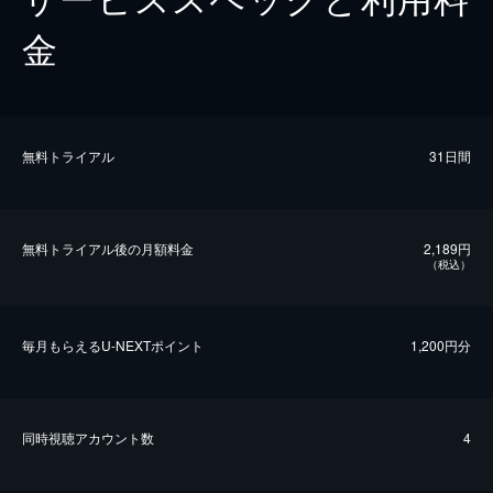
金
無料トライアル
31日間
無料トライアル後の⽉額料金
2,189円
（税込）
毎⽉もらえるU-NEXTポイント
1,200円分
同時視聴アカウント数
4