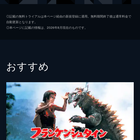
室井礼介（宇宙戦闘機パイロット）
沖雅也
◎記載の無料トライアルは本ページ経由の新規登録に適用。無料期間終了後は通常料金で
自動更新となります。
滝川正人（轟天艦長）
池部良
◎本ページに記載の情報は、2026年8月現在のものです。
三笠忠
新克利
冬木和夫（宇宙戦闘機パイロット）
宮内洋
ジミー（パイロット）
デビッド・ペーレン
おすすめ
日下鉄夫
兼松隆
松沢博士
大滝秀治
大石（国防軍司令）
平田昭彦
シュミット博士
ウィリアム・ロス
石山
森田川利一
ヘル
睦五郎