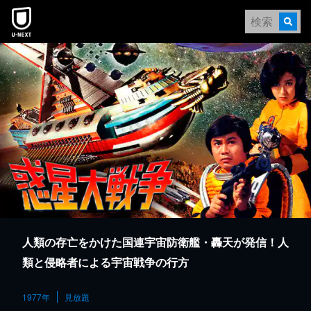
本文へスキップ
人類の存亡をかけた国連宇宙防衛艦・轟天が発信！人
類と侵略者による宇宙戦争の行方
1977年
見放題