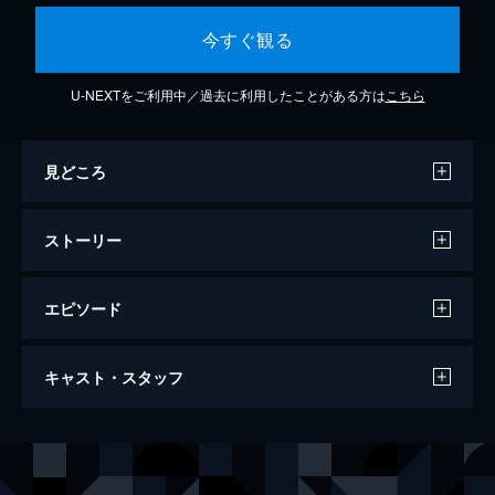
今すぐ観る
U-NEXTをご利用中／過去に利用したことがある方は
こちら
見どころ
ストーリー
エピソード
惑星大戦争
キャスト・スタッフ
90分
出演
三好孝次（轟天パイロット）
森田健作
滝川ジュン（轟天通信員）
浅野ゆう子