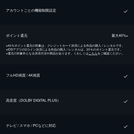
アカウントごとの機能制限設定
ポイント還元
最⼤40%
※
※
40％ポイント還元の対象は、クレジットカード決済による作品の購入 / レンタルです。
※
iOSアプリのUコイン決済による作品の購入 / レンタルは、20％のポイント還元です。
※
還元の対象外となる決済方法や商品があります。くわしくは
こちら
をご確認ください。
フルHD画質 / 4K画質
⾼⾳質（DOLBY DIGITAL PLUS）
テレビ / スマホ / PCなどに対応