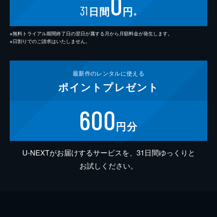
0
31
日間
円
※
※無料トライアル期間終了日の翌日が属する月から月額料金が発生します。
※日割りでのご請求はいたしません。
最新作の
レンタルに使える
ポイント
プレゼント
600
円分
U-NEXTがお届けするサービスを、31日間ゆっくりと
お試しください。