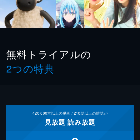
無料トライアルの
2つの特典
420,000
本以上の動画 /
210
誌以上の雑誌が
見放題
読み放題