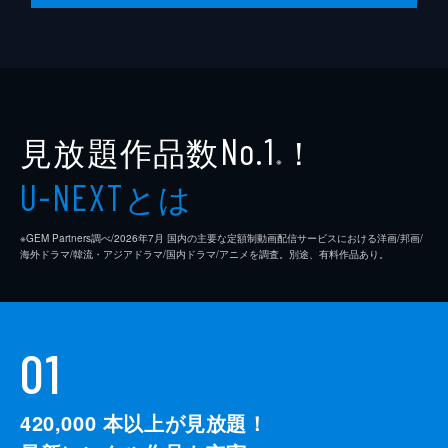
見放題作品数
！
No.1
※
とは
U-NEXT
※GEM Partners調べ/2026年7⽉ 国内の主要な定額制動画配信サービスにおける洋画/邦画/
海外ドラマ/韓流・アジアドラマ/国内ドラマ/アニメを調査。別途、有料作品あり。
01
420,000
本以上が見放題！