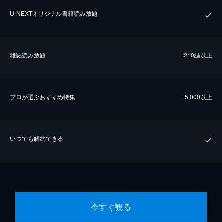
U-NEXTオリジナル書籍読み放題
雑誌読み放題
210誌以上
プロが選ぶおすすめ特集
5,000以上
いつでも解約できる
今すぐ観る