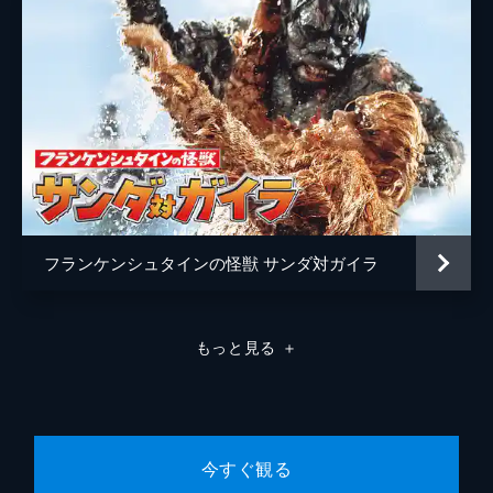
轟天パイロット
大谷進
レーダー係
瀬戸山功
湊吾郎
菊地大
監督
福田純
脚本
中西隆三
永原秀一
フランケンシュタインの怪獣 サンダ対ガイラ
音楽
津島利章
製作
田中友幸
もっと見る
＋
田中文雄
今すぐ観る