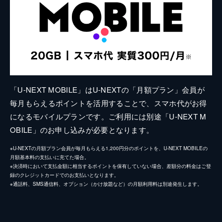
「U-NEXT MOBILE」はU-NEXTの「月額プラン」会員が
毎月もらえるポイントを活用することで、スマホ代がお得
になるモバイルプランです。ご利用には別途「U-NEXT M
OBILE」のお申し込みが必要となります。
※U-NEXTの月額プラン会員が毎月もらえる1,200円分のポイントを、U-NEXT MOBILEの
月額基本料の支払いに充てた場合。
※決済時において支払金額に相当するポイントを保有していない場合、差額分の料金はご登
録のクレジットカードでのお支払いとなります。
※通話料、SMS通信料、オプション（かけ放題など）の月額利用料は別途発生します。