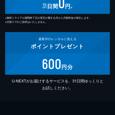
0
31
日間
円
※
※無料トライアル期間終了日の翌日が属する月から月額料金が発生します。
※日割りでのご請求はいたしません。
最新作の
レンタルに使える
ポイント
プレゼント
600
円分
U-NEXTがお届けするサービスを、31日間ゆっくりと
お試しください。