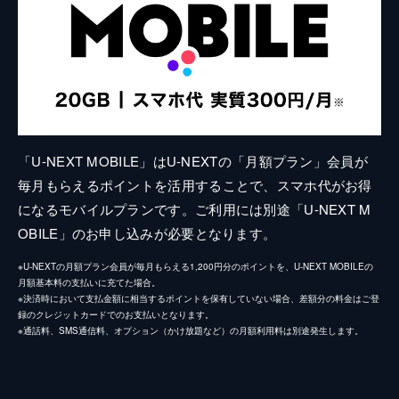
「U-NEXT MOBILE」はU-NEXTの「月額プラン」会員が
毎月もらえるポイントを活用することで、スマホ代がお得
になるモバイルプランです。ご利用には別途「U-NEXT M
OBILE」のお申し込みが必要となります。
※U-NEXTの月額プラン会員が毎月もらえる1,200円分のポイントを、U-NEXT MOBILEの
月額基本料の支払いに充てた場合。
※決済時において支払金額に相当するポイントを保有していない場合、差額分の料金はご登
録のクレジットカードでのお支払いとなります。
※通話料、SMS通信料、オプション（かけ放題など）の月額利用料は別途発生します。