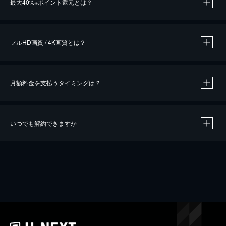
最大40%
ポイント還元とは？
※
※
作品によって必要なポイントが異なります。
フルHD画質 / 4K画質とは？
月額料金を支払うタイミングは？
※
40％ポイント還元の対象は、クレジットカード決済による作品の購入 / レンタルです。
※
iOSアプリのUコイン決済による作品の購入 / レンタルは、20％のポイント還元です。
※
還元の対象外となる決済方法や商品があります。くわしくは
こちら
をご確認ください。
いつでも解約できますか
こちら