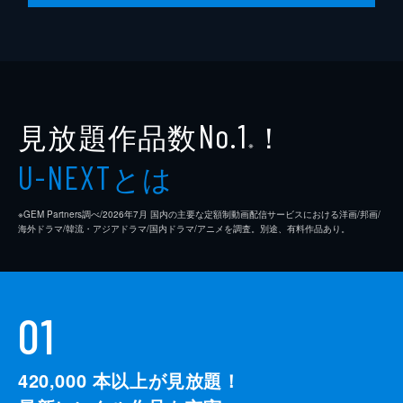
見放題作品数
！
No.1
※
とは
U-NEXT
※GEM Partners調べ/2026年7⽉ 国内の主要な定額制動画配信サービスにおける洋画/邦画/
海外ドラマ/韓流・アジアドラマ/国内ドラマ/アニメを調査。別途、有料作品あり。
01
420,000
本以上が見放題！