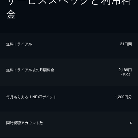
金
無料トライアル
31日間
無料トライアル後の⽉額料金
2,189円
（税込）
毎⽉もらえるU-NEXTポイント
1,200円分
同時視聴アカウント数
4