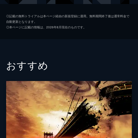
ルイス・ゴセット・Ｊｒ
◎記載の無料トライアルは本ページ経由の新規登録に適用。無料期間終了後は通常料金で
自動更新となります。
ジョアンヌ・ケリー
◎本ページに記載の情報は、2026年8月現在のものです。
ケヴィン・ジャビンビル
クレイグ・エルドリッジ
コンラッド・コーツ
おすすめ
スティーヴン・マクハティ
デュアン・マレー
監督
ポール・ジラー
脚本
マイケル・コニーヴェス
ミゲル・テヤダ・フローレス