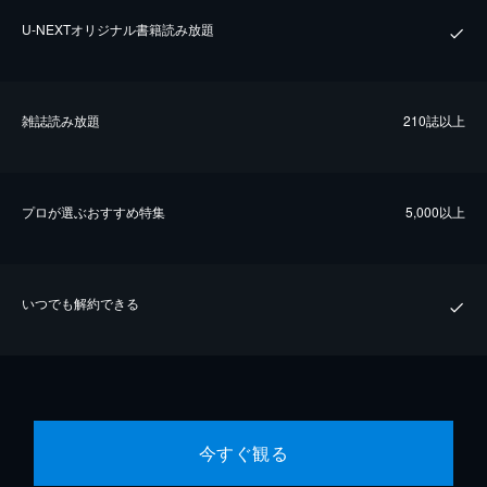
U-NEXTオリジナル書籍読み放題
雑誌読み放題
210誌以上
プロが選ぶおすすめ特集
5,000以上
いつでも解約できる
今すぐ観る