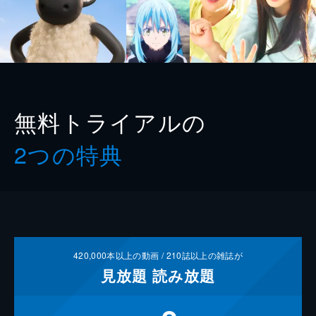
無料トライアルの
2つの特典
420,000
本以上の動画 /
210
誌以上の雑誌が
見放題
読み放題