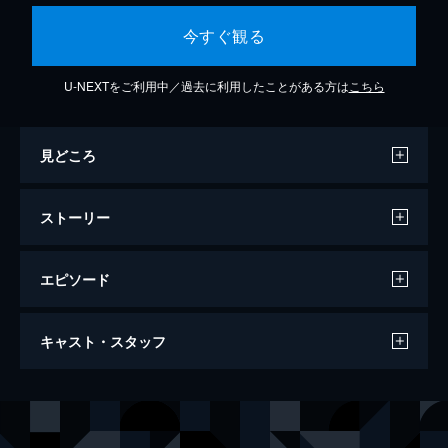
今すぐ観る
U-NEXTをご利用中／過去に利用したことがある方は
こちら
見どころ
ストーリー
エピソード
ソーラー・ストライク
キャスト・スタッフ
91分
出演
マーク・ダカスコス
ビル・レイク