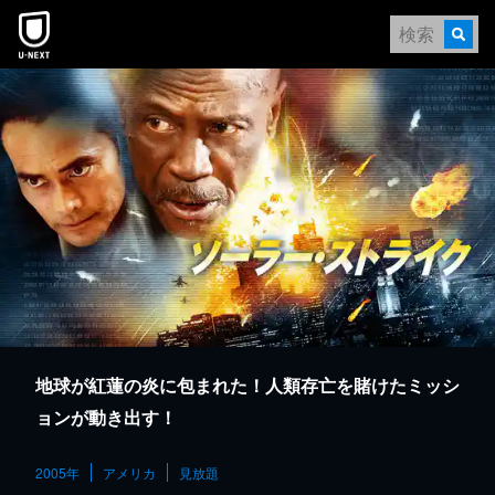
本文へスキップ
地球が紅蓮の炎に包まれた！人類存亡を賭けたミッシ
ョンが動き出す！
2005年
アメリカ
見放題