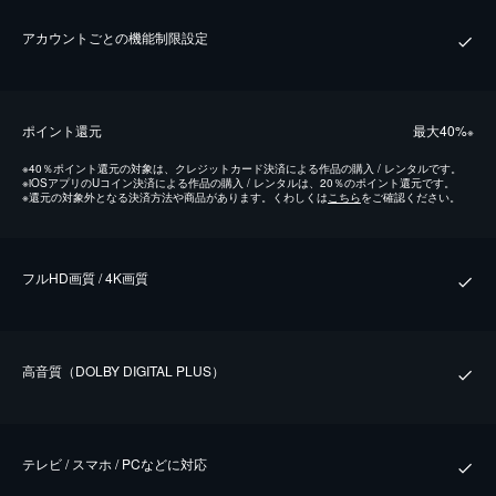
アカウントごとの機能制限設定
ポイント還元
最⼤40%
※
※
40％ポイント還元の対象は、クレジットカード決済による作品の購入 / レンタルです。
※
iOSアプリのUコイン決済による作品の購入 / レンタルは、20％のポイント還元です。
※
還元の対象外となる決済方法や商品があります。くわしくは
こちら
をご確認ください。
フルHD画質 / 4K画質
⾼⾳質（DOLBY DIGITAL PLUS）
テレビ / スマホ / PCなどに対応