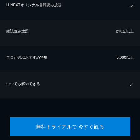
U-NEXTオリジナル書籍読み放題
雑誌読み放題
210誌以上
プロが選ぶおすすめ特集
5,000以上
いつでも解約できる
無料トライアルで 今すぐ観る