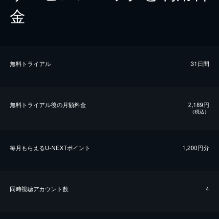
金
無料トライアル
31日間
無料トライアル後の⽉額料金
2,189円
（税込）
毎⽉もらえるU-NEXTポイント
1,200円分
同時視聴アカウント数
4