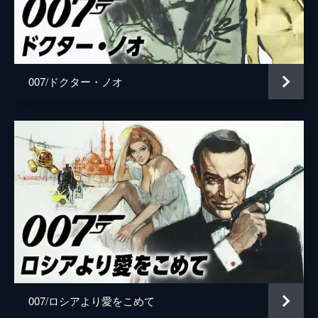
Ｍ
ジュディ・デンチ
監督
サム・メンデス
脚本
ジョン・ローガン
007/ドクター・ノオ
ニール・パーヴィス
ロバート・ウェイド
ジェズ・バターワース
音楽
トーマス・ニューマン
製作
マイケル・Ｇ・ウィルソン
バーバラ・ブロッコリ
007/ロシアより愛をこめて