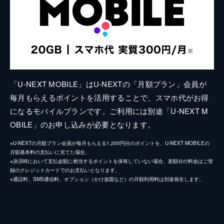
「U-NEXT MOBILE」はU-NEXTの「月額プラン」会員が
毎月もらえるポイントを活用することで、スマホ代がお得
になるモバイルプランです。ご利用には別途「U-NEXT M
OBILE」のお申し込みが必要となります。
※U-NEXTの月額プラン会員が毎月もらえる1,200円分のポイントを、U-NEXT MOBILEの
月額基本料の支払いに充てた場合。
※決済時において支払金額に相当するポイントを保有していない場合、差額分の料金はご登
録のクレジットカードでのお支払いとなります。
※通話料、SMS通信料、オプション（かけ放題など）の月額利用料は別途発生します。