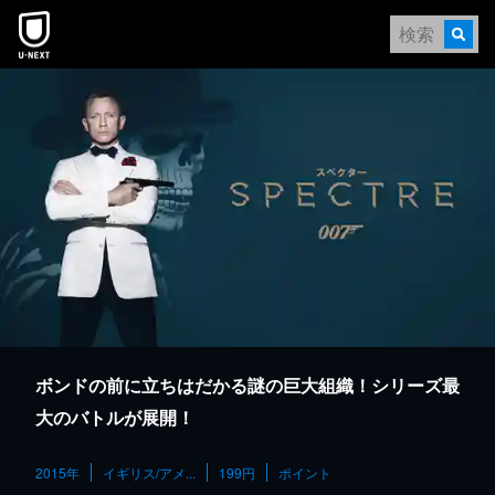
本文へスキップ
ボンドの前に立ちはだかる謎の巨大組織！シリーズ最
大のバトルが展開！
2015年
イギリス/アメ...
199円
ポイント