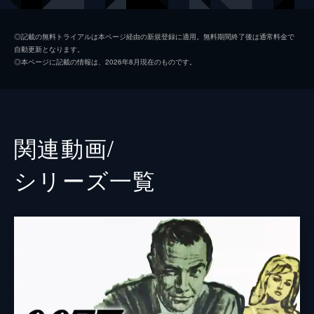
マドレーヌ・スワン
レア・セドゥ
◎記載の無料トライアルは本ページ経由の新規登録に適用。無料期間終了後は通常料金で
自動更新となります。
Ｑ
ベン・ウィショー
◎本ページに記載の情報は、2026年8月現在のものです。
イヴ・マネーペニー
ナオミ・ハリス
Ｍｒ．ヒンクス
デイヴ・バウティスタ
Ｃ（マックス・デンビー）
アンドリュー・スコット
関連動画/
タナー
ロリー・キニア
シリーズ⼀覧
Ｍｒ．ホワイト
イェスパー・クリステンセン
エストレラ
ステファニー・シグマン
ルチア・スキアラ
モニカ・ベルッチ
Ｍ
レイフ・ファインズ
マルコ・スキアラ
アレッサンドロ・クレモーナ