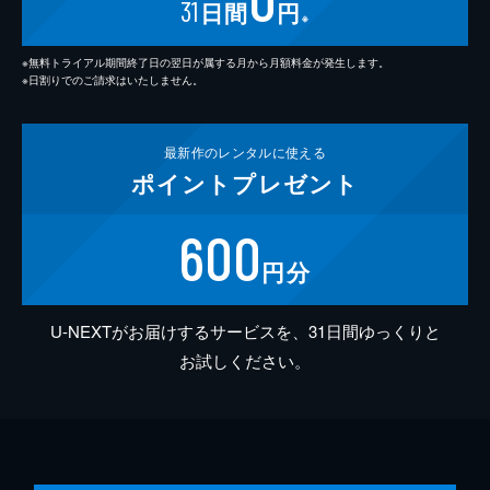
31
日間
円
※
※無料トライアル期間終了日の翌日が属する月から月額料金が発生します。
※日割りでのご請求はいたしません。
最新作の
レンタルに使える
ポイント
プレゼント
600
円分
U-NEXTがお届けするサービスを、31日間ゆっくりと
お試しください。