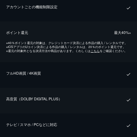
アカウントごとの機能制限設定
ポイント還元
最⼤40%
※
※
40％ポイント還元の対象は、クレジットカード決済による作品の購入 / レンタルです。
※
iOSアプリのUコイン決済による作品の購入 / レンタルは、20％のポイント還元です。
※
還元の対象外となる決済方法や商品があります。くわしくは
こちら
をご確認ください。
フルHD画質 / 4K画質
⾼⾳質（DOLBY DIGITAL PLUS）
テレビ / スマホ / PCなどに対応