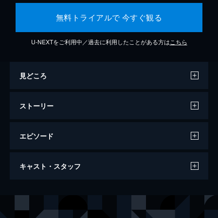
無料トライアルで 今すぐ観る
U-NEXTをご利用中／過去に利用したことがある方は
こちら
見どころ
ストーリー
エピソード
007/スペクター
キャスト・スタッフ
148分
出演
ジェームズ・ボンド
ダニエル・クレイグ
フランツ・オーベルハウザー
クリストフ・ヴァルツ