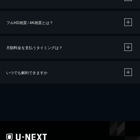
※
作品によって必要なポイントが異なります。
フルHD画質 / 4K画質とは？
月額料金を支払うタイミングは？
※
40％ポイント還元の対象は、クレジットカード決済による作品の購入 / レンタルです。
※
iOSアプリのUコイン決済による作品の購入 / レンタルは、20％のポイント還元です。
※
還元の対象外となる決済方法や商品があります。くわしくは
こちら
をご確認ください。
いつでも解約できますか
こちら