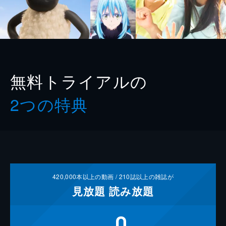
無料トライアルの
2つの特典
420,000
本以上の動画 /
210
誌以上の雑誌が
見放題
読み放題
0