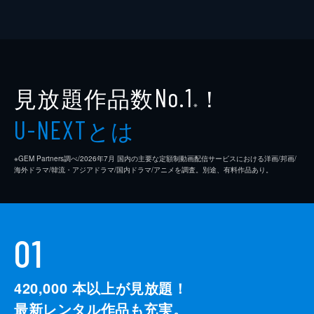
見放題作品数
！
No.1
※
とは
U-NEXT
※GEM Partners調べ/2026年7⽉ 国内の主要な定額制動画配信サービスにおける洋画/邦画/
海外ドラマ/韓流・アジアドラマ/国内ドラマ/アニメを調査。別途、有料作品あり。
01
420,000
本以上が見放題！
最新レンタル作品も充実。