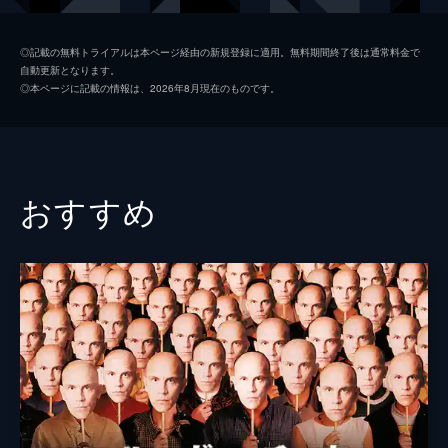
バーンズ看守長
マイケル・ベイツ
◎記載の無料トライアルは本ページ経由の新規登録に適用。無料期間終了後は通常料金で
自動更新となります。
ディム
ウォーレン・クラーク
◎本ページに記載の情報は、2026年8月現在のものです。
ステージ・アクター
ジョン・クライヴ
アレクサンダー夫人
エイドリアン・コリ
ドクター・ブロドスキー
カール・ドゥーリング
おすすめ
浮浪者
ポール・ファレル
下宿人
クライヴ・フランシス
キャットレディ
ミリアム・カーリン
ジョージー
ジェームズ・マーカス
デルトイド
オーブリー・モリス
刑務所の牧師
ゴッドフリー・クイグリー