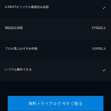
U-NEXTオリジナル書籍読み放題
雑誌読み放題
210誌以上
プロが選ぶおすすめ特集
5,000以上
いつでも解約できる
無料トライアルで 今すぐ観る