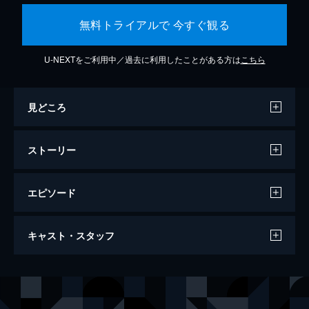
無料トライアルで 今すぐ観る
U-NEXTをご利用中／過去に利用したことがある方は
こちら
見どころ
ストーリー
エピソード
時計じかけのオレンジ
キャスト・スタッフ
137分
出演
アレックス
マルコム・マクダウェル
アレクサンダー（作家）
パトリック・マギー