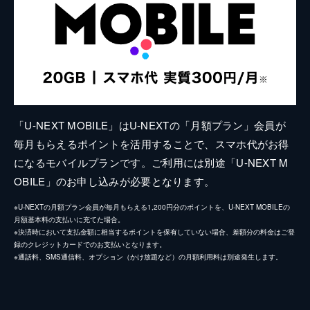
「U-NEXT MOBILE」はU-NEXTの「月額プラン」会員が
毎月もらえるポイントを活用することで、スマホ代がお得
になるモバイルプランです。ご利用には別途「U-NEXT M
OBILE」のお申し込みが必要となります。
※U-NEXTの月額プラン会員が毎月もらえる1,200円分のポイントを、U-NEXT MOBILEの
月額基本料の支払いに充てた場合。
※決済時において支払金額に相当するポイントを保有していない場合、差額分の料金はご登
録のクレジットカードでのお支払いとなります。
※通話料、SMS通信料、オプション（かけ放題など）の月額利用料は別途発生します。