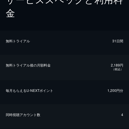
金
無料トライアル
31日間
無料トライアル後の⽉額料金
2,189円
（税込）
毎⽉もらえるU-NEXTポイント
1,200円分
同時視聴アカウント数
4