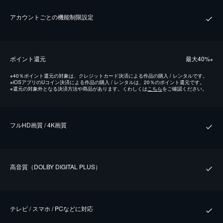
アカウントごとの機能制限設定
ポイント還元
最⼤40%
※
※
40％ポイント還元の対象は、クレジットカード決済による作品の購入 / レンタルです。
※
iOSアプリのUコイン決済による作品の購入 / レンタルは、20％のポイント還元です。
※
還元の対象外となる決済方法や商品があります。くわしくは
こちら
をご確認ください。
フルHD画質 / 4K画質
⾼⾳質（DOLBY DIGITAL PLUS）
テレビ / スマホ / PCなどに対応