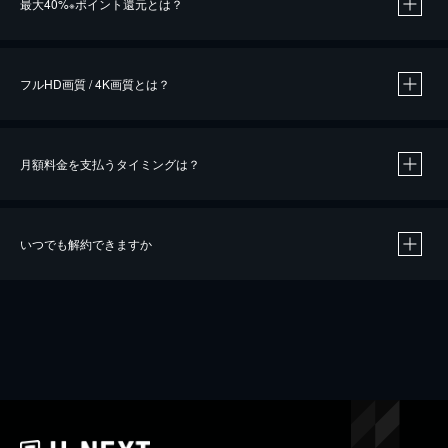
最大40%
ポイント還元とは？
※
※
作品によって必要なポイントが異なります。
フルHD画質 / 4K画質とは？
月額料金を支払うタイミングは？
※
40％ポイント還元の対象は、クレジットカード決済による作品の購入 / レンタルです。
※
iOSアプリのUコイン決済による作品の購入 / レンタルは、20％のポイント還元です。
※
還元の対象外となる決済方法や商品があります。くわしくは
こちら
をご確認ください。
いつでも解約できますか
こちら