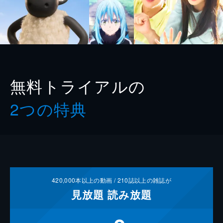
無料トライアルの
2つの特典
420,000
本以上の動画 /
210
誌以上の雑誌が
見放題
読み放題