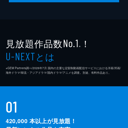
見放題作品数
！
No.1
※
とは
U-NEXT
※GEM Partners調べ/2026年7⽉ 国内の主要な定額制動画配信サービスにおける洋画/邦画/
海外ドラマ/韓流・アジアドラマ/国内ドラマ/アニメを調査。別途、有料作品あり。
01
420,000
本以上が見放題！