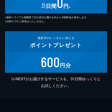
0
31
日間
円
※
※無料トライアル期間終了日の翌日が属する月から月額料金が発生します。
※日割りでのご請求はいたしません。
最新作の
レンタルに使える
ポイント
プレゼント
600
円分
U-NEXTがお届けするサービスを、31日間ゆっくりと
お試しください。