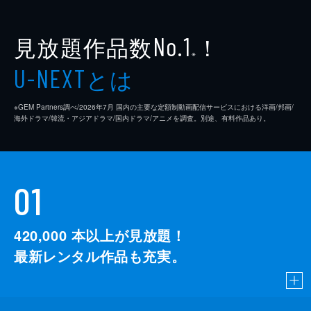
見放題作品数
！
No.1
※
とは
U-NEXT
※GEM Partners調べ/2026年7⽉ 国内の主要な定額制動画配信サービスにおける洋画/邦画/
海外ドラマ/韓流・アジアドラマ/国内ドラマ/アニメを調査。別途、有料作品あり。
01
420,000
本以上が見放題！
最新レンタル作品も充実。