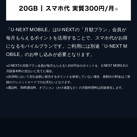
「U-NEXT MOBILE」はU-NEXTの「月額プラン」会員が
毎月もらえるポイントを活用することで、スマホ代がお得
になるモバイルプランです。ご利用には別途「U-NEXT M
OBILE」のお申し込みが必要となります。
※U-NEXTの月額プラン会員が毎月もらえる1,200円分のポイントを、U-NEXT MOBILEの
月額基本料の支払いに充てた場合。
※決済時において支払金額に相当するポイントを保有していない場合、差額分の料金はご登
録のクレジットカードでのお支払いとなります。
※通話料、SMS通信料、オプション（かけ放題など）の月額利用料は別途発生します。