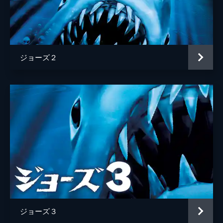
監督
スティーヴン・スピルバーグ
脚本
ピーター・ベンチリー
カール・ゴットリーブ
ジョーズ２
原作
ピーター・ベンチリー
音楽
ジョン・ウィリアムズ
製作
リチャード・Ｄ・ザナック
デヴィッド・ブラウン
ジョーズ３