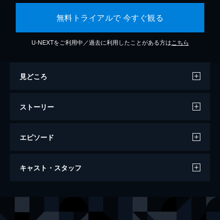
無料トライアルで 今すぐ観る
U-NEXTをご利用中／過去に利用したことがある方は
こちら
見どころ
ストーリー
エピソード
ジョーズ
キャスト・スタッフ
124分
出演
マーティン・ブロディ署長
ロイ・シャイダー
クイント
ロバート・ショウ