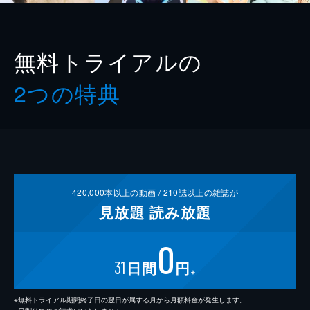
無料トライアルの
2つの特典
420,000
本以上の動画 /
210
誌以上の雑誌が
見放題
読み放題
0
31
日間
円
※
※無料トライアル期間終了日の翌日が属する月から月額料金が発生します。