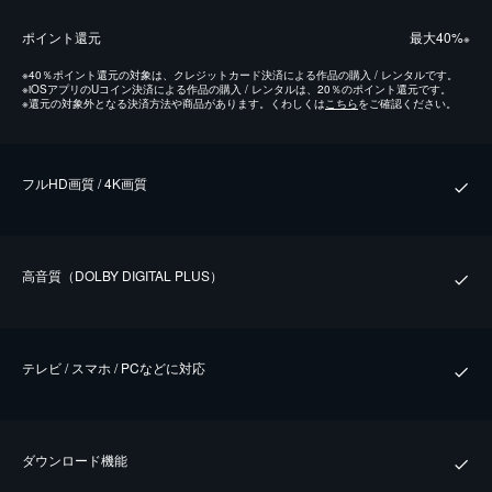
ポイント還元
最⼤40%
※
※
40％ポイント還元の対象は、クレジットカード決済による作品の購入 / レンタルです。
※
iOSアプリのUコイン決済による作品の購入 / レンタルは、20％のポイント還元です。
※
還元の対象外となる決済方法や商品があります。くわしくは
こちら
をご確認ください。
フルHD画質 / 4K画質
⾼⾳質（DOLBY DIGITAL PLUS）
テレビ / スマホ / PCなどに対応
ダウンロード機能