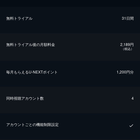
無料トライアル
31日間
無料トライアル後の⽉額料金
2,189円
（税込）
毎⽉もらえるU-NEXTポイント
1,200円分
同時視聴アカウント数
4
アカウントごとの機能制限設定