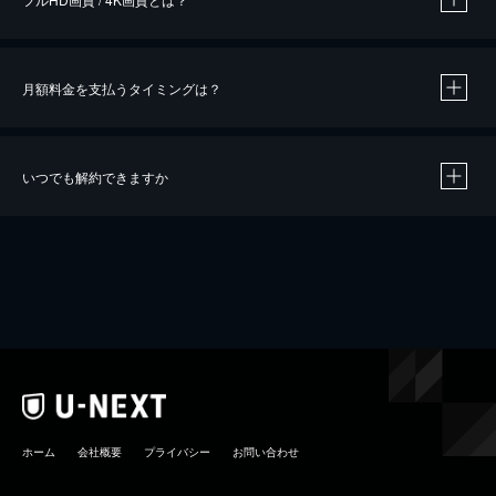
月額料金を支払うタイミングは？
※
40％ポイント還元の対象は、クレジットカード決済による作品の購入 / レンタルです。
※
iOSアプリのUコイン決済による作品の購入 / レンタルは、20％のポイント還元です。
※
還元の対象外となる決済方法や商品があります。くわしくは
こちら
をご確認ください。
いつでも解約できますか
こちら
ホーム
会社概要
プライバシー
お問い合わせ