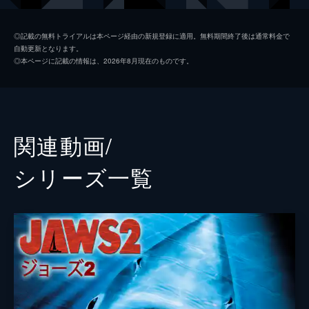
マット・フーパー
リチャード・ドレイファス
◎記載の無料トライアルは本ページ経由の新規登録に適用。無料期間終了後は通常料金で
自動更新となります。
ブロディ夫人（エレン・ブロディ）
ロレイン・ゲイリー
◎本ページに記載の情報は、2026年8月現在のものです。
メドウズ
カール・ゴットリーブ
ボーン市長
マーレイ・ハミルトン
ヘンドリックス
ジェフリー・クレイマー
関連動画/
クリシー
スーザン・バックリーニ
シリーズ⼀覧
キャシディ
ジョナサン・フィレイ
マイケル・ブロディ
クリス・レベロ
ショーン・ブロディ
ジェイ・メロ
入江のボートの男
テッド・グロスマン
ＴＶレポーター
ピーター・ベンチリー