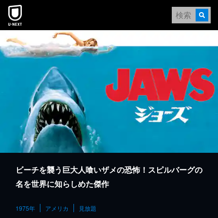
本文へスキップ
ビーチを襲う巨大人喰いザメの恐怖！スピルバーグの
名を世界に知らしめた傑作
1975年
アメリカ
見放題