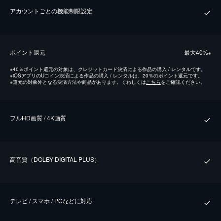
アカウントごとの機能制限設定
ポイント還元
最⼤40%
※
※
40％ポイント還元の対象は、クレジットカード決済による作品の購入 / レンタルです。
※
iOSアプリのUコイン決済による作品の購入 / レンタルは、20％のポイント還元です。
※
還元の対象外となる決済方法や商品があります。くわしくは
こちら
をご確認ください。
フルHD画質 / 4K画質
⾼⾳質（DOLBY DIGITAL PLUS）
テレビ / スマホ / PCなどに対応