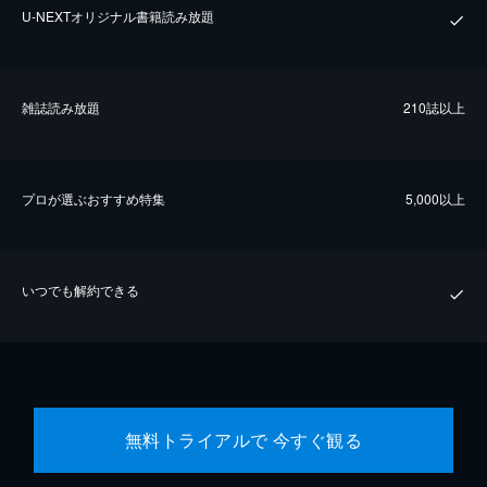
U-NEXTオリジナル書籍読み放題
雑誌読み放題
210誌以上
プロが選ぶおすすめ特集
5,000以上
いつでも解約できる
無料トライアルで 今すぐ観る