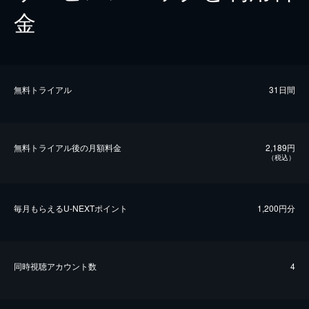
金
無料トライアル
31日間
無料トライアル後の⽉額料金
2,189円
（税込）
毎⽉もらえるU-NEXTポイント
1,200円分
同時視聴アカウント数
4