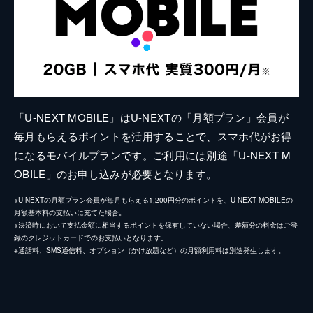
「U-NEXT MOBILE」はU-NEXTの「月額プラン」会員が
毎月もらえるポイントを活用することで、スマホ代がお得
になるモバイルプランです。ご利用には別途「U-NEXT M
OBILE」のお申し込みが必要となります。
※U-NEXTの月額プラン会員が毎月もらえる1,200円分のポイントを、U-NEXT MOBILEの
月額基本料の支払いに充てた場合。
※決済時において支払金額に相当するポイントを保有していない場合、差額分の料金はご登
録のクレジットカードでのお支払いとなります。
※通話料、SMS通信料、オプション（かけ放題など）の月額利用料は別途発生します。