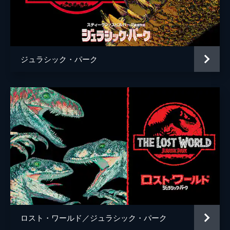
ケイティー・マクグラス
エリック・エデルスタイン
ジミー・ファロン
ジュラシック・パーク
ブラッド・バード
コリン・トレヴォロウ
監督
コリン・トレヴォロウ
脚本
リック・ジャッファ
アマンダ・シルヴァー
デレク・コノリー
コリン・トレヴォロウ
音楽
マイケル・ジアッキノ
ロスト・ワールド／ジュラシック・パーク
製作
フランク・マーシャル