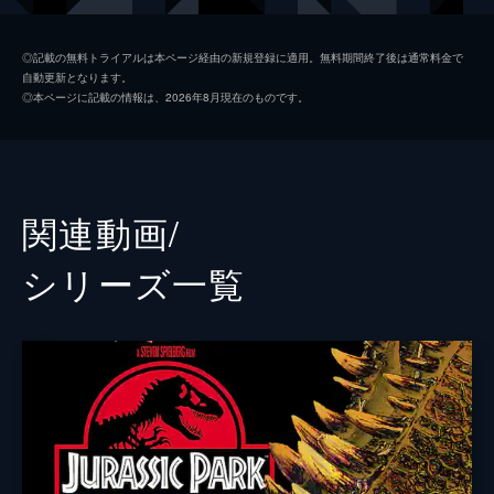
ホスキンス
ヴィンセント・ドノフリオ
◎記載の無料トライアルは本ページ経由の新規登録に適用。無料期間終了後は通常料金で
自動更新となります。
グレイ
タイ・シンプキンス
◎本ページに記載の情報は、2026年8月現在のものです。
ザック
ニック・ロビンソン
バリー
オマール・シー
ウー博士
Ｂ・Ｄ・ウォン
関連動画/
マスラニ
イルファン・カーン
シリーズ⼀覧
カレン
ジュディ・グリア
ビビアン
ローレン・ラプカス
ハマダ
ブライアン・ティー
スコット
アンディ・バックリー
ジェイク・ジョンソン