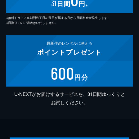
31
日間
円
※
※無料トライアル期間終了日の翌日が属する月から月額料金が発生します。
※日割りでのご請求はいたしません。
最新作の
レンタルに使える
ポイント
プレゼント
600
円分
U-NEXTがお届けするサービスを、31日間ゆっくりと
お試しください。