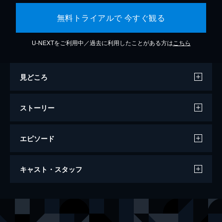
無料トライアルで 今すぐ観る
U-NEXTをご利用中／過去に利用したことがある方は
こちら
見どころ
ストーリー
エピソード
ジュラシック・ワールド
キャスト・スタッフ
124分
出演
オーウェン
クリス・プラット
クレア
ブライス・ダラス・ハワード