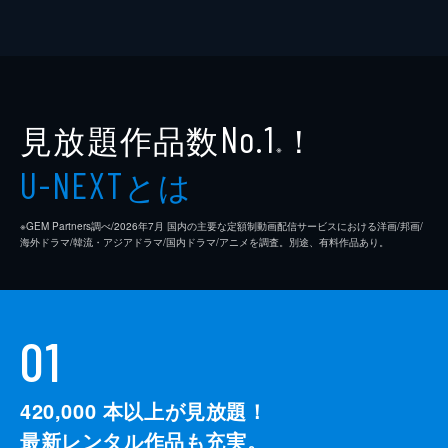
見放題作品数
！
No.1
※
とは
U-NEXT
※GEM Partners調べ/2026年7⽉ 国内の主要な定額制動画配信サービスにおける洋画/邦画/
海外ドラマ/韓流・アジアドラマ/国内ドラマ/アニメを調査。別途、有料作品あり。
01
420,000
本以上が見放題！
最新レンタル作品も充実。