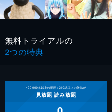
無料トライアルの
2つの特典
420,000
本以上の動画 /
210
誌以上の雑誌が
見放題
読み放題
0