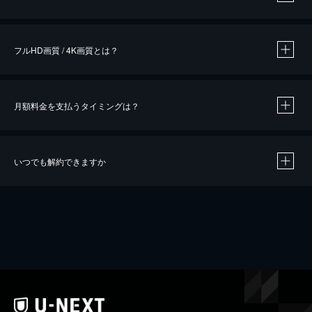
※
作品によって必要なポイントが異なります。
フルHD画質 / 4K画質とは？
月額料金を支払うタイミングは？
※
40％ポイント還元の対象は、クレジットカード決済による作品の購入 / レンタルです。
※
iOSアプリのUコイン決済による作品の購入 / レンタルは、20％のポイント還元です。
※
還元の対象外となる決済方法や商品があります。くわしくは
こちら
をご確認ください。
いつでも解約できますか
こちら