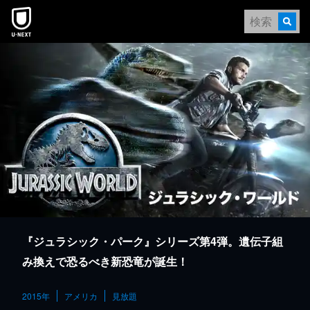
本文へスキップ
『ジュラシック・パーク』シリーズ第4弾。遺伝子組
み換えで恐るべき新恐竜が誕生！
2015年
アメリカ
見放題