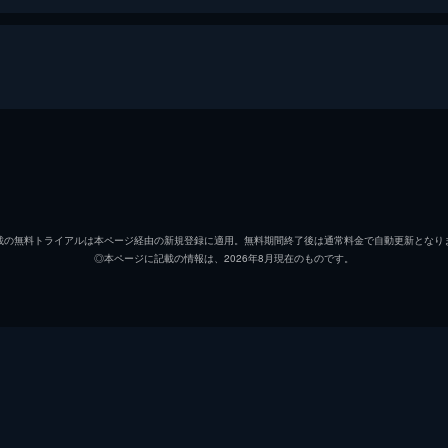
オーウェン
クリス
クレア
ブライ
載の無料トライアルは本ページ経由の新規登録に適用。無料期間終了後は通常料金で自動更新となり
◎本ページに記載の情報は、2026年8月現在のものです。
ホスキンス
ヴィン
グレイ
タイ・
ザック
ニック
バリー
オマー