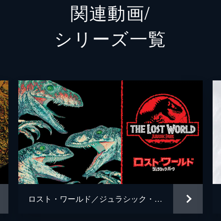
関連動画/
ウー博士
Ｂ・Ｄ
シリーズ⼀覧
マスラニ
イルフ
カレン
ジュデ
ビビアン
ローレ
ハマダ
ブライ
スコット
アンデ
ジェイ
ケイテ
ロスト・ワールド／ジュラシック・パーク
エリッ