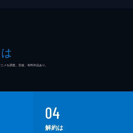
とは
マ/アニメを調査。別途、有料作品あり。
04
解約は