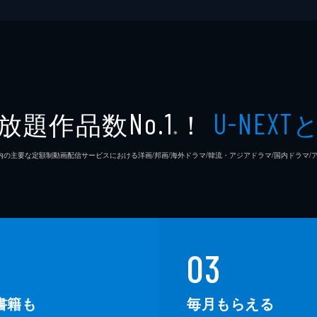
放題作品数
！
No.1
U-NEXT
※
26年7⽉ 国内の主要な定額制動画配信サービスにおける洋画/邦画/海外ドラマ/韓流・アジアドラマ/国内ドラ
03
書籍も
毎月もらえる