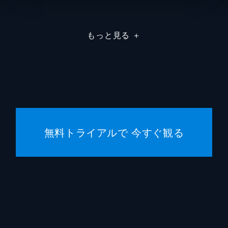
ジミー
もっと見る
＋
ブラッ
コリン
コリン
リック
無料トライアルで 今すぐ観る
アマン
デレク
コリン
マイケ