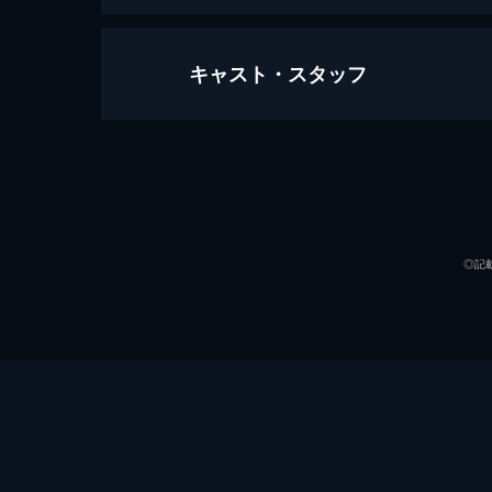
キャスト・スタッフ
ジュラシック・ワールド
124分
出演
◎記