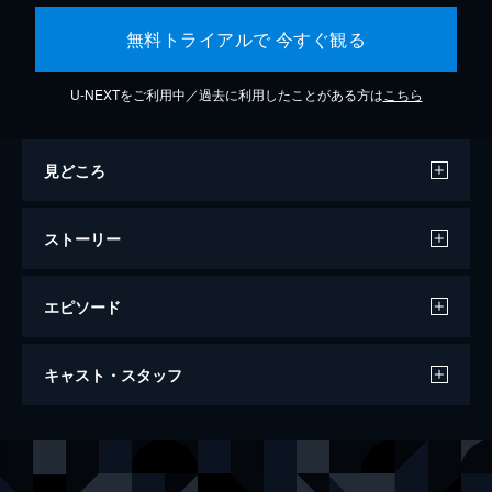
無料トライアルで 今すぐ観る
U-NEXTをご利用中／過去に利用したことがある方は
こちら
見どころ
ストーリー
エピソード
ジュラシック・ワールド
キャスト・スタッフ
124分
出演
オーウェン
クリス・プラット
クレア
ブライス・ダラス・ハワード