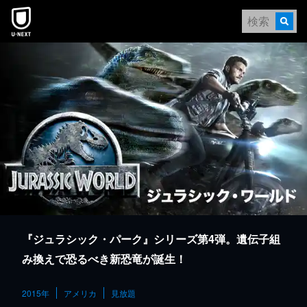
本文へスキップ
『ジュラシック・パーク』シリーズ第4弾。遺伝子組
み換えで恐るべき新恐竜が誕生！
2015年
アメリカ
見放題