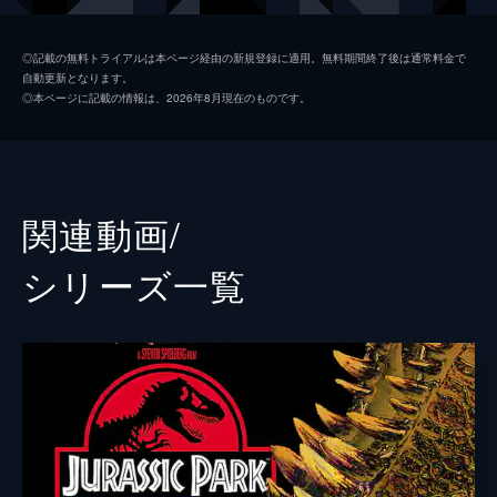
ホスキンス
ヴィンセント・ドノフリオ
◎記載の無料トライアルは本ページ経由の新規登録に適用。無料期間終了後は通常料金で
自動更新となります。
グレイ
タイ・シンプキンス
◎本ページに記載の情報は、2026年8月現在のものです。
ザック
ニック・ロビンソン
バリー
オマール・シー
ウー博士
Ｂ・Ｄ・ウォン
関連動画/
マスラニ
イルファン・カーン
シリーズ⼀覧
カレン
ジュディ・グリア
ビビアン
ローレン・ラプカス
ハマダ
ブライアン・ティー
スコット
アンディ・バックリー
ジェイク・ジョンソン