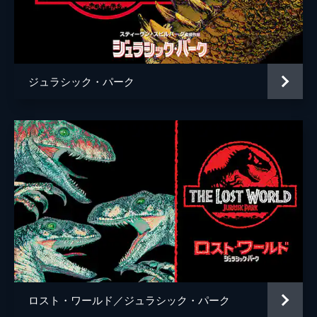
ケイティー・マクグラス
エリック・エデルスタイン
ジミー・ファロン
ジュラシック・パーク
ブラッド・バード
コリン・トレヴォロウ
監督
コリン・トレヴォロウ
脚本
リック・ジャッファ
アマンダ・シルヴァー
デレク・コノリー
コリン・トレヴォロウ
音楽
マイケル・ジアッキノ
ロスト・ワールド／ジュラシック・パーク
製作
フランク・マーシャル