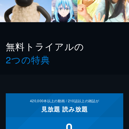
無料トライアルの
2つの特典
420,000
本以上の動画 /
210
誌以上の雑誌が
見放題
読み放題
0