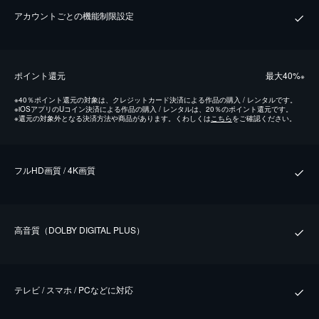
アカウントごとの機能制限設定
ポイント還元
最⼤40%
※
※
40％ポイント還元の対象は、クレジットカード決済による作品の購入 / レンタルです。
※
iOSアプリのUコイン決済による作品の購入 / レンタルは、20％のポイント還元です。
※
還元の対象外となる決済方法や商品があります。くわしくは
こちら
をご確認ください。
フルHD画質 / 4K画質
⾼⾳質（DOLBY DIGITAL PLUS）
テレビ / スマホ / PCなどに対応