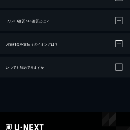
※
作品によって必要なポイントが異なります。
フルHD画質 / 4K画質とは？
月額料金を支払うタイミングは？
※
40％ポイント還元の対象は、クレジットカード決済による作品の購入 / レンタルです。
※
iOSアプリのUコイン決済による作品の購入 / レンタルは、20％のポイント還元です。
※
還元の対象外となる決済方法や商品があります。くわしくは
こちら
をご確認ください。
いつでも解約できますか
こちら