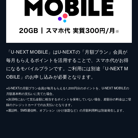
「U-NEXT MOBILE」はU-NEXTの「月額プラン」会員が
毎月もらえるポイントを活用することで、スマホ代がお得
になるモバイルプランです。ご利用には別途「U-NEXT M
OBILE」のお申し込みが必要となります。
※U-NEXTの月額プラン会員が毎月もらえる1,200円分のポイントを、U-NEXT MOBILEの
月額基本料の支払いに充てた場合。
※決済時において支払金額に相当するポイントを保有していない場合、差額分の料金はご登
録のクレジットカードでのお支払いとなります。
※通話料、SMS通信料、オプション（かけ放題など）の月額利用料は別途発生します。