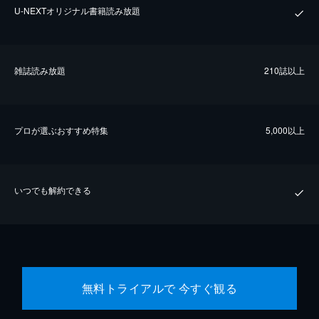
U-NEXTオリジナル書籍読み放題
雑誌読み放題
210誌以上
プロが選ぶおすすめ特集
5,000以上
いつでも解約できる
無料トライアルで 今すぐ観る