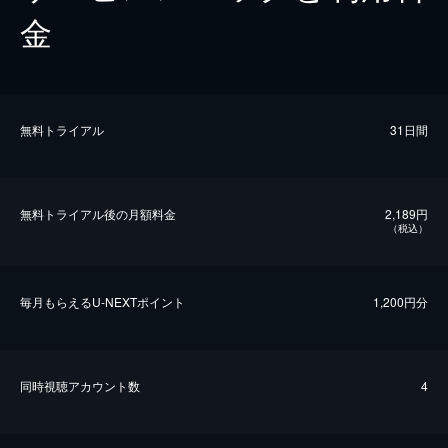
金
無料トライアル
31日間
無料トライアル後の⽉額料金
2,189円
（税込）
毎⽉もらえるU-NEXTポイント
1,200円分
同時視聴アカウント数
4