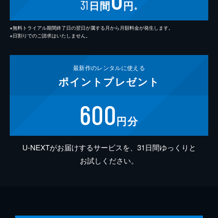
31
日間
円
※
※無料トライアル期間終了日の翌日が属する月から月額料金が発生します。
※日割りでのご請求はいたしません。
最新作の
レンタルに使える
ポイント
プレゼント
600
円分
U-NEXTがお届けするサービスを、31日間ゆっくりと
お試しください。