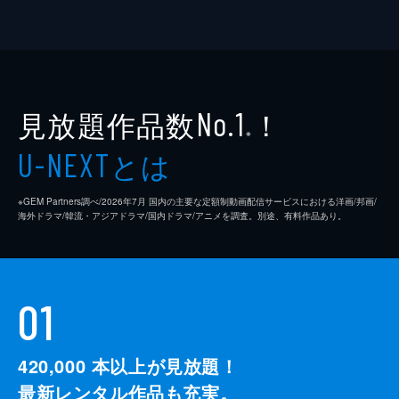
見放題作品数
！
No.1
※
とは
U-NEXT
※GEM Partners調べ/2026年7⽉ 国内の主要な定額制動画配信サービスにおける洋画/邦画/
海外ドラマ/韓流・アジアドラマ/国内ドラマ/アニメを調査。別途、有料作品あり。
01
420,000
本以上が見放題！
最新レンタル作品も充実。