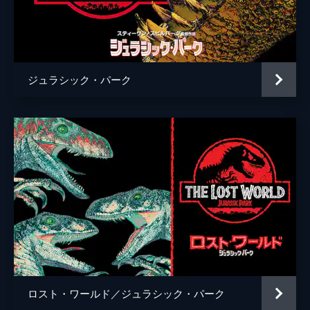
ケイティー・マクグラス
エリック・エデルスタイン
ジミー・ファロン
ジュラシック・パーク
ブラッド・バード
コリン・トレヴォロウ
監督
コリン・トレヴォロウ
脚本
リック・ジャッファ
アマンダ・シルヴァー
デレク・コノリー
コリン・トレヴォロウ
音楽
マイケル・ジアッキノ
ロスト・ワールド／ジュラシック・パーク
製作
フランク・マーシャル