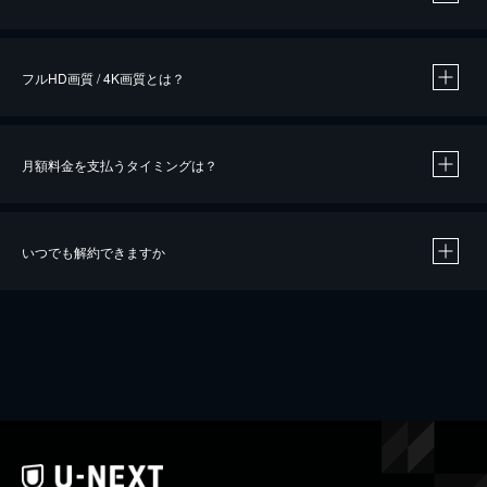
※
作品によって必要なポイントが異なります。
フルHD画質 / 4K画質とは？
月額料金を支払うタイミングは？
※
40％ポイント還元の対象は、クレジットカード決済による作品の購入 / レンタルです。
※
iOSアプリのUコイン決済による作品の購入 / レンタルは、20％のポイント還元です。
※
還元の対象外となる決済方法や商品があります。くわしくは
こちら
をご確認ください。
いつでも解約できますか
こちら