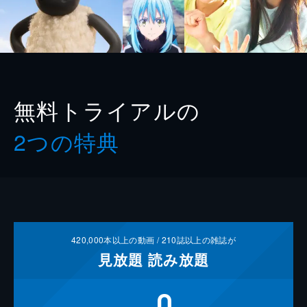
無料トライアルの
2つの特典
420,000
本以上の動画 /
210
誌以上の雑誌が
見放題
読み放題
0