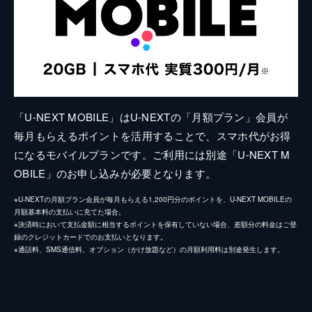
「U-NEXT MOBILE」はU-NEXTの「月額プラン」会員が
毎月もらえるポイントを活用することで、スマホ代がお得
になるモバイルプランです。ご利用には別途「U-NEXT M
OBILE」のお申し込みが必要となります。
※U-NEXTの月額プラン会員が毎月もらえる1,200円分のポイントを、U-NEXT MOBILEの
月額基本料の支払いに充てた場合。
※決済時において支払金額に相当するポイントを保有していない場合、差額分の料金はご登
録のクレジットカードでのお支払いとなります。
※通話料、SMS通信料、オプション（かけ放題など）の月額利用料は別途発生します。