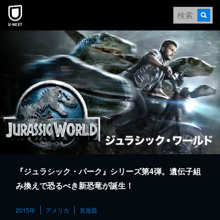
本文へスキップ
『ジュラシック・パーク』シリーズ第4弾。遺伝子組
み換えで恐るべき新恐竜が誕生！
2015年
アメリカ
見放題