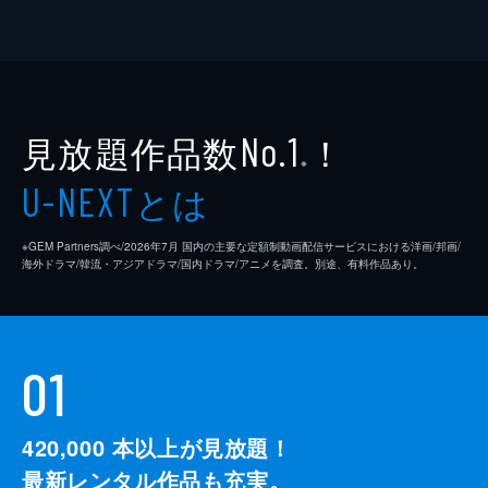
見放題作品数
！
No.1
※
とは
U-NEXT
※GEM Partners調べ/2026年7⽉ 国内の主要な定額制動画配信サービスにおける洋画/邦画/
海外ドラマ/韓流・アジアドラマ/国内ドラマ/アニメを調査。別途、有料作品あり。
01
420,000
本以上が見放題！
最新レンタル作品も充実。