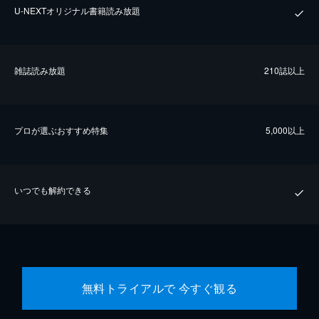
U-NEXTオリジナル書籍読み放題
雑誌読み放題
210誌以上
プロが選ぶおすすめ特集
5,000以上
いつでも解約できる
無料トライアルで 今すぐ観る