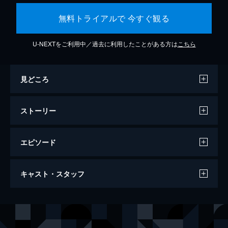
無料トライアルで 今すぐ観る
U-NEXTをご利用中／過去に利用したことがある方は
こちら
見どころ
ストーリー
エピソード
ジュラシック・ワールド
キャスト・スタッフ
124分
出演
オーウェン
クリス・プラット
クレア
ブライス・ダラス・ハワード