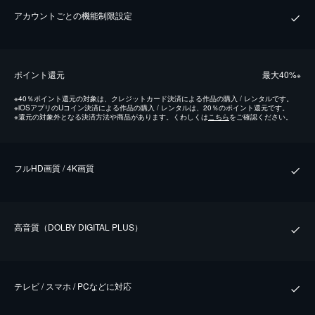
アカウントごとの機能制限設定
ポイント還元
最⼤40%
※
※
40％ポイント還元の対象は、クレジットカード決済による作品の購入 / レンタルです。
※
iOSアプリのUコイン決済による作品の購入 / レンタルは、20％のポイント還元です。
※
還元の対象外となる決済方法や商品があります。くわしくは
こちら
をご確認ください。
フルHD画質 / 4K画質
⾼⾳質（DOLBY DIGITAL PLUS）
テレビ / スマホ / PCなどに対応