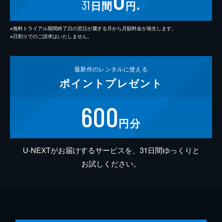
31
日間
円
※
※無料トライアル期間終了日の翌日が属する月から月額料金が発生します。
※日割りでのご請求はいたしません。
最新作の
レンタルに使える
ポイント
プレゼント
600
円分
U-NEXTがお届けするサービスを、31日間ゆっくりと
お試しください。