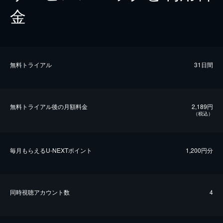
金
無料トライアル
31日間
無料トライアル後の⽉額料金
2,189円
（税込）
毎⽉もらえるU-NEXTポイント
1,200円分
同時視聴アカウント数
4