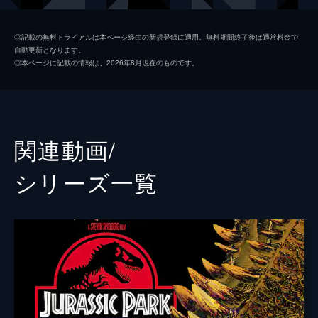
ホスキンス
ヴィンセント・ドノフリオ
◎記載の無料トライアルは本ページ経由の新規登録に適用。無料期間終了後は通常料金で
自動更新となります。
グレイ
タイ・シンプキンス
◎本ページに記載の情報は、2026年8月現在のものです。
ザック
ニック・ロビンソン
バリー
オマール・シー
ウー博士
Ｂ・Ｄ・ウォン
関連動画/
マスラニ
イルファン・カーン
シリーズ⼀覧
カレン
ジュディ・グリア
ビビアン
ローレン・ラプカス
ハマダ
ブライアン・ティー
スコット
アンディ・バックリー
ジェイク・ジョンソン