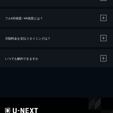
※
作品によって必要なポイントが異なります。
フルHD画質 / 4K画質とは？
月額料金を支払うタイミングは？
※
40％ポイント還元の対象は、クレジットカード決済による作品の購入 / レンタルです。
※
iOSアプリのUコイン決済による作品の購入 / レンタルは、20％のポイント還元です。
※
還元の対象外となる決済方法や商品があります。くわしくは
こちら
をご確認ください。
いつでも解約できますか
こちら