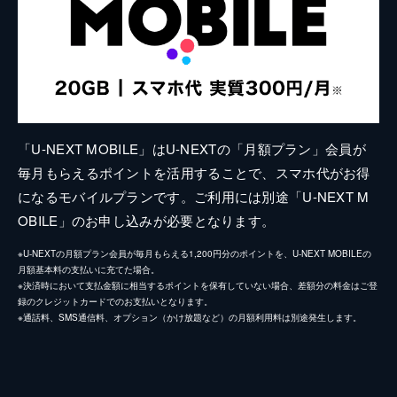
「U-NEXT MOBILE」はU-NEXTの「月額プラン」会員が
毎月もらえるポイントを活用することで、スマホ代がお得
になるモバイルプランです。ご利用には別途「U-NEXT M
OBILE」のお申し込みが必要となります。
※U-NEXTの月額プラン会員が毎月もらえる1,200円分のポイントを、U-NEXT MOBILEの
月額基本料の支払いに充てた場合。
※決済時において支払金額に相当するポイントを保有していない場合、差額分の料金はご登
録のクレジットカードでのお支払いとなります。
※通話料、SMS通信料、オプション（かけ放題など）の月額利用料は別途発生します。