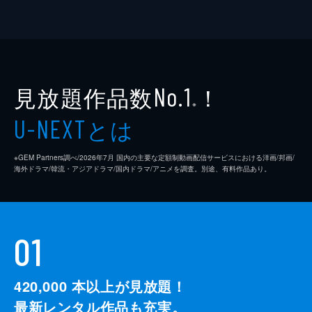
見放題作品数
！
No.1
※
とは
U-NEXT
※GEM Partners調べ/2026年7⽉ 国内の主要な定額制動画配信サービスにおける洋画/邦画/
海外ドラマ/韓流・アジアドラマ/国内ドラマ/アニメを調査。別途、有料作品あり。
01
420,000
本以上が見放題！
最新レンタル作品も充実。