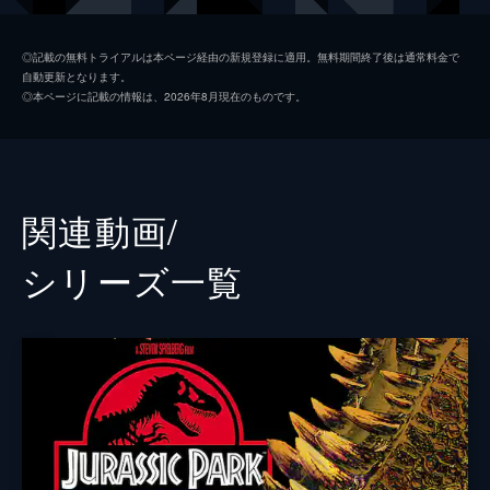
ホスキンス
ヴィンセント・ドノフリオ
◎記載の無料トライアルは本ページ経由の新規登録に適用。無料期間終了後は通常料金で
自動更新となります。
グレイ
タイ・シンプキンス
◎本ページに記載の情報は、2026年8月現在のものです。
ザック
ニック・ロビンソン
バリー
オマール・シー
ウー博士
Ｂ・Ｄ・ウォン
関連動画/
マスラニ
イルファン・カーン
シリーズ⼀覧
カレン
ジュディ・グリア
ビビアン
ローレン・ラプカス
ハマダ
ブライアン・ティー
スコット
アンディ・バックリー
ジェイク・ジョンソン