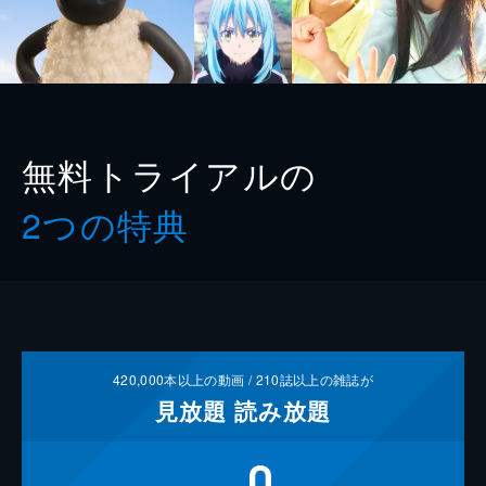
無料トライアルの
2つの特典
420,000
本以上の動画 /
210
誌以上の雑誌が
見放題
読み放題
0