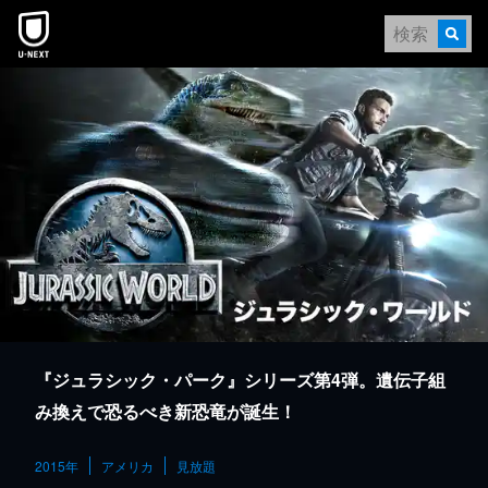
本文へスキップ
『ジュラシック・パーク』シリーズ第4弾。遺伝子組
み換えで恐るべき新恐竜が誕生！
2015年
アメリカ
見放題