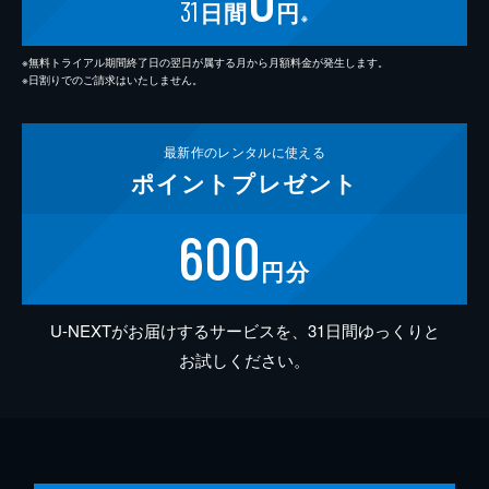
31
日間
円
※
※無料トライアル期間終了日の翌日が属する月から月額料金が発生します。
※日割りでのご請求はいたしません。
最新作の
レンタルに使える
ポイント
プレゼント
600
円分
U-NEXTがお届けするサービスを、31日間ゆっくりと
お試しください。