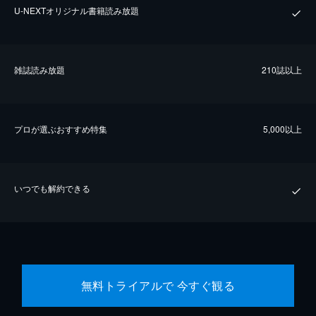
U-NEXTオリジナル書籍読み放題
雑誌読み放題
210誌以上
プロが選ぶおすすめ特集
5,000以上
いつでも解約できる
無料トライアルで 今すぐ観る