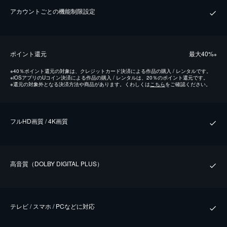
アカウントごとの機能制限設定
ポイント還元
最⼤40%
※
※
40％ポイント還元の対象は、クレジットカード決済による作品の購入 / レンタルです。
※
iOSアプリのUコイン決済による作品の購入 / レンタルは、20％のポイント還元です。
※
還元の対象外となる決済方法や商品があります。くわしくは
こちら
をご確認ください。
フルHD画質 / 4K画質
⾼⾳質（DOLBY DIGITAL PLUS）
テレビ / スマホ / PCなどに対応