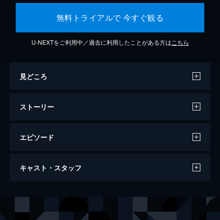
無料トライアルで 今すぐ観る
U-NEXTをご利用中／過去に利用したことがある方は
こちら
見どころ
ストーリー
エピソード
ジュラシック・ワールド
キャスト・スタッフ
124分
出演
オーウェン
クリス・プラット
クレア
ブライス・ダラス・ハワード