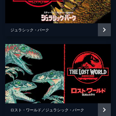
ケイティー・マクグラス
エリック・エデルスタイン
ジミー・ファロン
ジュラシック・パーク
ブラッド・バード
コリン・トレヴォロウ
監督
コリン・トレヴォロウ
脚本
リック・ジャッファ
アマンダ・シルヴァー
デレク・コノリー
コリン・トレヴォロウ
音楽
マイケル・ジアッキノ
ロスト・ワールド／ジュラシック・パーク
製作
フランク・マーシャル