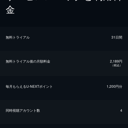
金
無料トライアル
31日間
無料トライアル後の⽉額料金
2,189円
（税込）
毎⽉もらえるU-NEXTポイント
1,200円分
同時視聴アカウント数
4