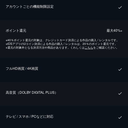
アカウントごとの機能制限設定
ポイント還元
最⼤40%
※
※
40％ポイント還元の対象は、クレジットカード決済による作品の購入 / レンタルです。
※
iOSアプリのUコイン決済による作品の購入 / レンタルは、20％のポイント還元です。
※
還元の対象外となる決済方法や商品があります。くわしくは
こちら
をご確認ください。
フルHD画質 / 4K画質
⾼⾳質（DOLBY DIGITAL PLUS）
テレビ / スマホ / PCなどに対応