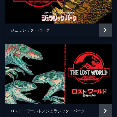
ケイティー・マクグラス
エリック・エデルスタイン
ジミー・ファロン
ジュラシック・パーク
ブラッド・バード
コリン・トレヴォロウ
監督
コリン・トレヴォロウ
脚本
リック・ジャッファ
アマンダ・シルヴァー
デレク・コノリー
コリン・トレヴォロウ
音楽
マイケル・ジアッキノ
ロスト・ワールド／ジュラシック・パーク
製作
フランク・マーシャル