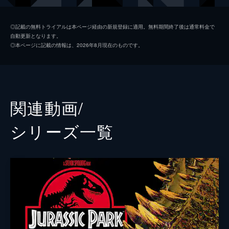
ホスキンス
ヴィンセント・ドノフリオ
◎記載の無料トライアルは本ページ経由の新規登録に適用。無料期間終了後は通常料金で
自動更新となります。
グレイ
タイ・シンプキンス
◎本ページに記載の情報は、2026年8月現在のものです。
ザック
ニック・ロビンソン
バリー
オマール・シー
ウー博士
Ｂ・Ｄ・ウォン
関連動画/
マスラニ
イルファン・カーン
シリーズ⼀覧
カレン
ジュディ・グリア
ビビアン
ローレン・ラプカス
ハマダ
ブライアン・ティー
スコット
アンディ・バックリー
ジェイク・ジョンソン