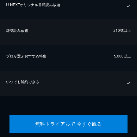
U-NEXTオリジナル書籍読み放題
雑誌読み放題
210誌以上
プロが選ぶおすすめ特集
5,000以上
いつでも解約できる
無料トライアルで 今すぐ観る