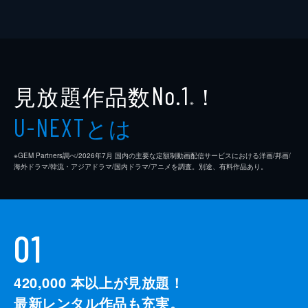
見放題作品数
！
No.1
※
とは
U-NEXT
※GEM Partners調べ/2026年7⽉ 国内の主要な定額制動画配信サービスにおける洋画/邦画/
海外ドラマ/韓流・アジアドラマ/国内ドラマ/アニメを調査。別途、有料作品あり。
01
420,000
本以上が見放題！
最新レンタル作品も充実。