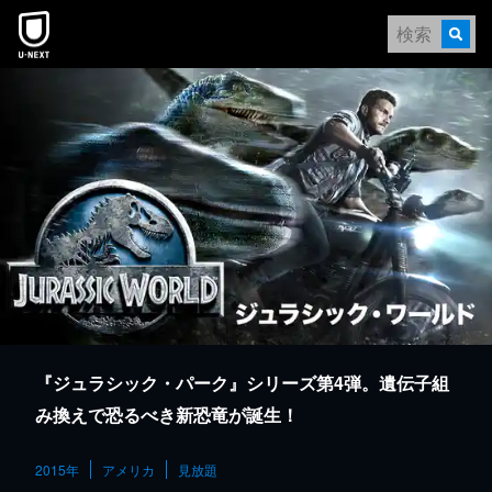
本文へスキップ
『ジュラシック・パーク』シリーズ第4弾。遺伝子組
み換えで恐るべき新恐竜が誕生！
2015年
アメリカ
見放題