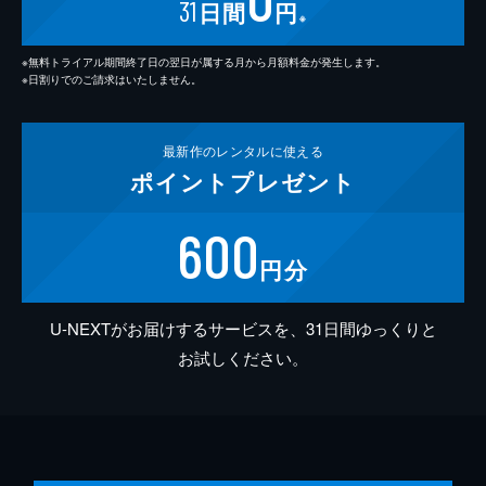
31
日間
円
※
※無料トライアル期間終了日の翌日が属する月から月額料金が発生します。
※日割りでのご請求はいたしません。
最新作の
レンタルに使える
ポイント
プレゼント
600
円分
U-NEXTがお届けするサービスを、31日間ゆっくりと
お試しください。