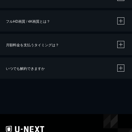
※
作品によって必要なポイントが異なります。
フルHD画質 / 4K画質とは？
月額料金を支払うタイミングは？
※
40％ポイント還元の対象は、クレジットカード決済による作品の購入 / レンタルです。
※
iOSアプリのUコイン決済による作品の購入 / レンタルは、20％のポイント還元です。
※
還元の対象外となる決済方法や商品があります。くわしくは
こちら
をご確認ください。
いつでも解約できますか
こちら