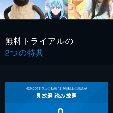
無料トライアルの
2つの特典
420,000
本以上の動画 /
210
誌以上の雑誌が
見放題
読み放題
0