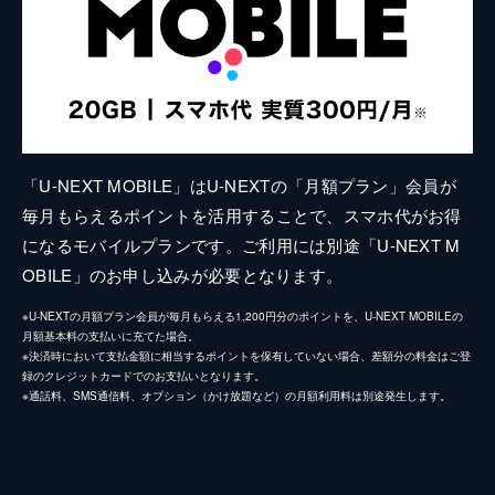
「U-NEXT MOBILE」はU-NEXTの「月額プラン」会員が
毎月もらえるポイントを活用することで、スマホ代がお得
になるモバイルプランです。ご利用には別途「U-NEXT M
OBILE」のお申し込みが必要となります。
※U-NEXTの月額プラン会員が毎月もらえる1,200円分のポイントを、U-NEXT MOBILEの
月額基本料の支払いに充てた場合。
※決済時において支払金額に相当するポイントを保有していない場合、差額分の料金はご登
録のクレジットカードでのお支払いとなります。
※通話料、SMS通信料、オプション（かけ放題など）の月額利用料は別途発生します。