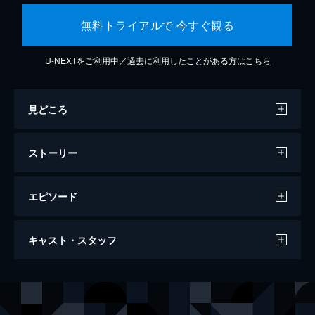
無料トライアルで 今すぐ観る
U-NEXTをご利用中／過去に利用したことがある方は
こちら
見どころ
ストーリー
エピソード
ジュラシック・ワールド
キャスト・スタッフ
124分
出演
オーウェン
クリス・プラット
クレア
ブライス・ダラス・ハワード