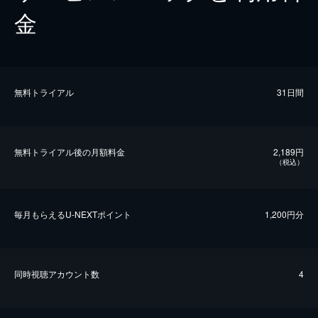
金
無料トライアル
31日間
無料トライアル後の⽉額料金
2,189円
（税込）
毎⽉もらえるU-NEXTポイント
1,200円分
同時視聴アカウント数
4