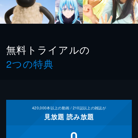
無料トライアルの
2つの特典
420,000
本以上の動画 /
210
誌以上の雑誌が
見放題
読み放題
0