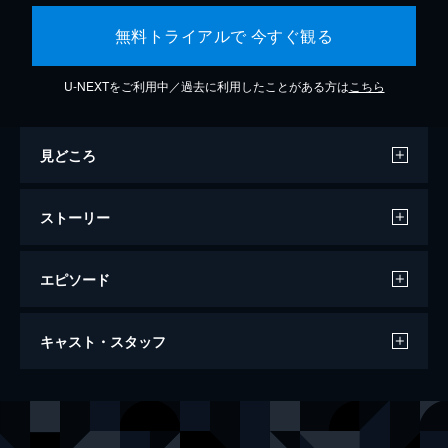
無料トライアルで 今すぐ観る
U-NEXTをご利用中／過去に利用したことがある方は
こちら
見どころ
ストーリー
エピソード
ジュラシック・ワールド
キャスト・スタッフ
124分
出演
オーウェン
クリス・プラット
クレア
ブライス・ダラス・ハワード