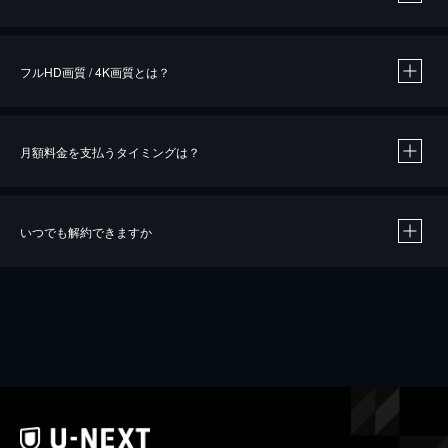
※
作品によって必要なポイントが異なります。
フルHD画質 / 4K画質とは？
月額料金を支払うタイミングは？
※
40％ポイント還元の対象は、クレジットカード決済による作品の購入 / レンタルです。
※
iOSアプリのUコイン決済による作品の購入 / レンタルは、20％のポイント還元です。
※
還元の対象外となる決済方法や商品があります。くわしくは
こちら
をご確認ください。
いつでも解約できますか
こちら