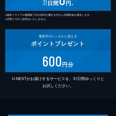
31
日間
円
※
※無料トライアル期間終了日の翌日が属する月から月額料金が発生します。
※日割りでのご請求はいたしません。
最新作の
レンタルに使える
ポイント
プレゼント
600
円分
U-NEXTがお届けするサービスを、31日間ゆっくりと
お試しください。