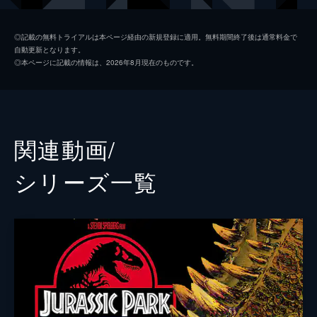
ホスキンス
ヴィンセント・ドノフリオ
◎記載の無料トライアルは本ページ経由の新規登録に適用。無料期間終了後は通常料金で
自動更新となります。
グレイ
タイ・シンプキンス
◎本ページに記載の情報は、2026年8月現在のものです。
ザック
ニック・ロビンソン
バリー
オマール・シー
ウー博士
Ｂ・Ｄ・ウォン
関連動画/
マスラニ
イルファン・カーン
シリーズ⼀覧
カレン
ジュディ・グリア
ビビアン
ローレン・ラプカス
ハマダ
ブライアン・ティー
スコット
アンディ・バックリー
ジェイク・ジョンソン