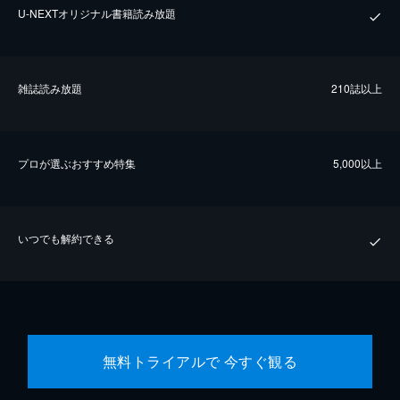
U-NEXTオリジナル書籍読み放題
雑誌読み放題
210誌以上
プロが選ぶおすすめ特集
5,000以上
いつでも解約できる
無料トライアルで 今すぐ観る