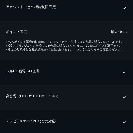
アカウントごとの機能制限設定
ポイント還元
最⼤40%
※
※
40％ポイント還元の対象は、クレジットカード決済による作品の購入 / レンタルです。
※
iOSアプリのUコイン決済による作品の購入 / レンタルは、20％のポイント還元です。
※
還元の対象外となる決済方法や商品があります。くわしくは
こちら
をご確認ください。
フルHD画質 / 4K画質
⾼⾳質（DOLBY DIGITAL PLUS）
テレビ / スマホ / PCなどに対応