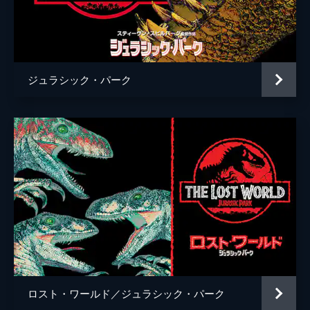
ケイティー・マクグラス
エリック・エデルスタイン
ジミー・ファロン
ジュラシック・パーク
ブラッド・バード
コリン・トレヴォロウ
監督
コリン・トレヴォロウ
脚本
リック・ジャッファ
アマンダ・シルヴァー
デレク・コノリー
コリン・トレヴォロウ
音楽
マイケル・ジアッキノ
ロスト・ワールド／ジュラシック・パーク
製作
フランク・マーシャル