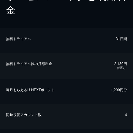
金
無料トライアル
31日間
無料トライアル後の⽉額料金
2,189円
（税込）
毎⽉もらえるU-NEXTポイント
1,200円分
同時視聴アカウント数
4