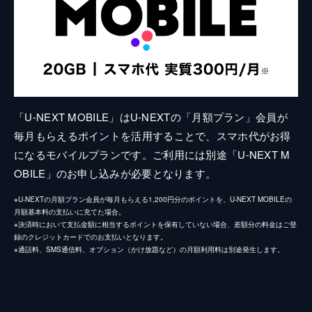
「U-NEXT MOBILE」はU-NEXTの「月額プラン」会員が
毎月もらえるポイントを活用することで、スマホ代がお得
になるモバイルプランです。ご利用には別途「U-NEXT M
OBILE」のお申し込みが必要となります。
※U-NEXTの月額プラン会員が毎月もらえる1,200円分のポイントを、U-NEXT MOBILEの
月額基本料の支払いに充てた場合。
※決済時において支払金額に相当するポイントを保有していない場合、差額分の料金はご登
録のクレジットカードでのお支払いとなります。
※通話料、SMS通信料、オプション（かけ放題など）の月額利用料は別途発生します。