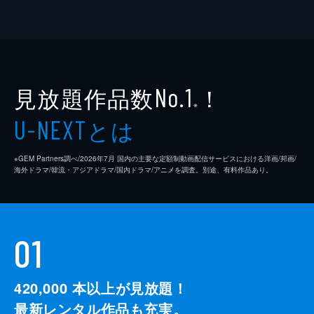
見放題作品数
！
No.1
※
とは
U-NEXT
※GEM Partners調べ/2026年7⽉ 国内の主要な定額制動画配信サービスにおける洋画/邦画/
海外ドラマ/韓流・アジアドラマ/国内ドラマ/アニメを調査。別途、有料作品あり。
01
420,000
本以上が見放題！
最新レンタル作品も充実。