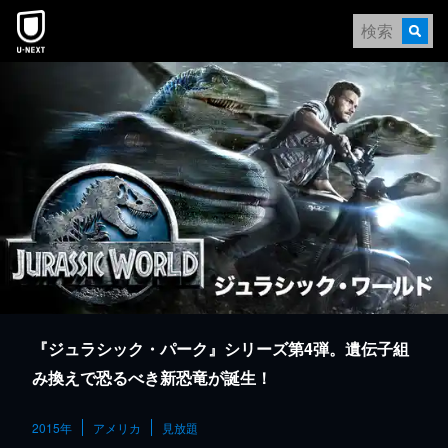
本文へスキップ
『ジュラシック・パーク』シリーズ第4弾。遺伝子組
み換えで恐るべき新恐竜が誕生！
2015年
アメリカ
見放題