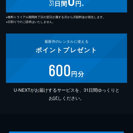
31
日間
円
※
※無料トライアル期間終了日の翌日が属する月から月額料金が発生します。
※日割りでのご請求はいたしません。
最新作の
レンタルに使える
ポイント
プレゼント
600
円分
U-NEXTがお届けするサービスを、31日間ゆっくりと
お試しください。