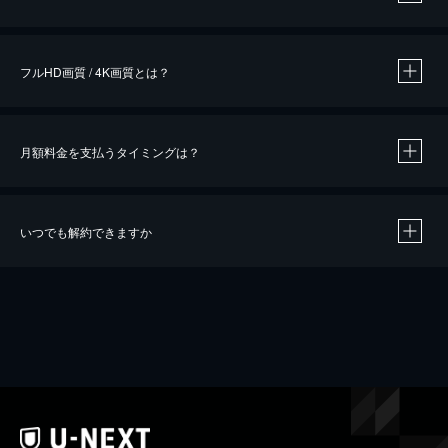
※
作品によって必要なポイントが異なります。
フルHD画質 / 4K画質とは？
月額料金を支払うタイミングは？
※
40％ポイント還元の対象は、クレジットカード決済による作品の購入 / レンタルです。
※
iOSアプリのUコイン決済による作品の購入 / レンタルは、20％のポイント還元です。
※
還元の対象外となる決済方法や商品があります。くわしくは
こちら
をご確認ください。
いつでも解約できますか
こちら