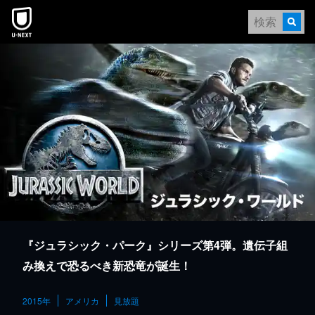
本文へスキップ
『ジュラシック・パーク』シリーズ第4弾。遺伝子組
み換えで恐るべき新恐竜が誕生！
2015年
アメリカ
見放題