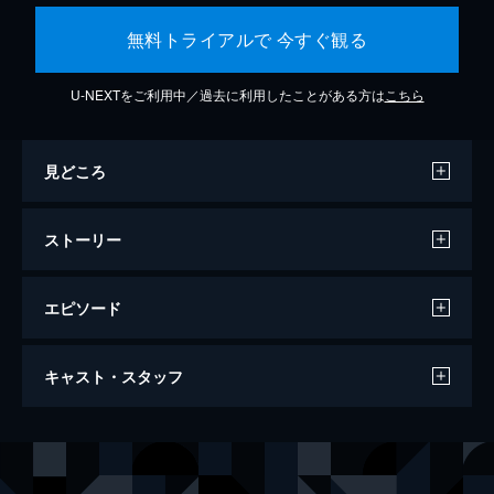
無料トライアルで 今すぐ観る
U-NEXTをご利用中／過去に利用したことがある方は
こちら
見どころ
ストーリー
エピソード
ジュラシック・ワールド
キャスト・スタッフ
124分
出演
オーウェン
クリス・プラット
クレア
ブライス・ダラス・ハワード