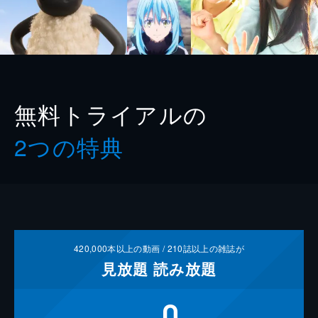
無料トライアルの
2つの特典
420,000
本以上の動画 /
210
誌以上の雑誌が
見放題
読み放題
0