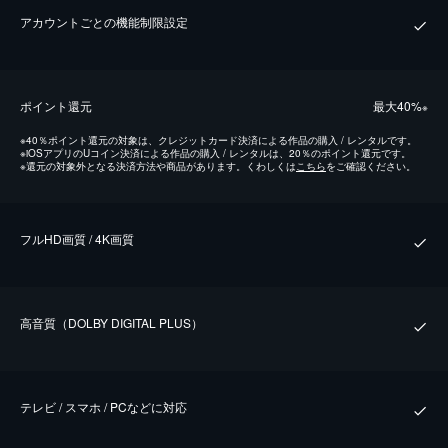
アカウントごとの機能制限設定
ポイント還元
最⼤40%
※
※
40％ポイント還元の対象は、クレジットカード決済による作品の購入 / レンタルです。
※
iOSアプリのUコイン決済による作品の購入 / レンタルは、20％のポイント還元です。
※
還元の対象外となる決済方法や商品があります。くわしくは
こちら
をご確認ください。
フルHD画質 / 4K画質
⾼⾳質（DOLBY DIGITAL PLUS）
テレビ / スマホ / PCなどに対応