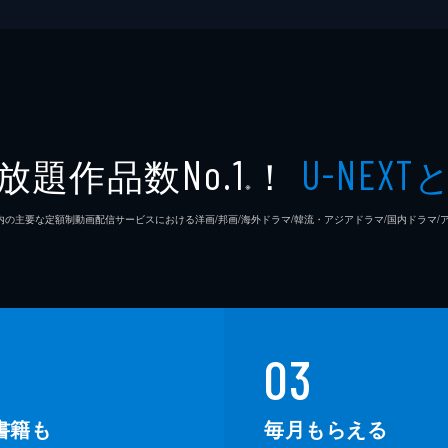
放題作品数
！
No.1
U-NEXT
※
26年7⽉ 国内の主要な定額制動画配信サービスにおける洋画/邦画/海外ドラマ/韓流・アジアドラマ/国内ドラ
03
書籍も
毎月もらえる