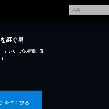
プを継ぐ男
キー』シリーズの新章。盟
承！
で 今すぐ観る