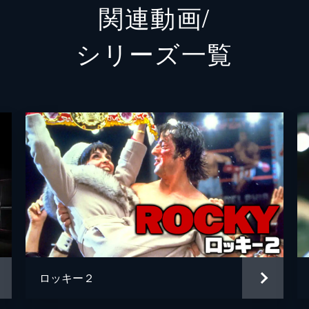
関連動画/
ピート・スポルニオ
リッチ
シリーズ⼀覧
ダニー・ウィーラー
アンド
リッキー・コンラン
アンソ
スティッチ
ジェイ
レオ・スポルニオ
ガブリ
ブライ
マイケ
ライア
ロッキー２
ライア