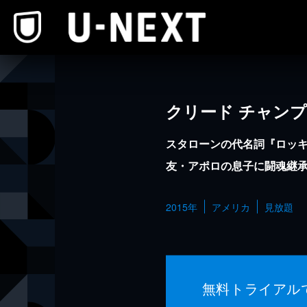
本文へスキップ
クリード チャン
スタローンの代名詞『ロッ
友・アポロの息子に闘魂継
2015年
アメリカ
見放題
無料トライアル