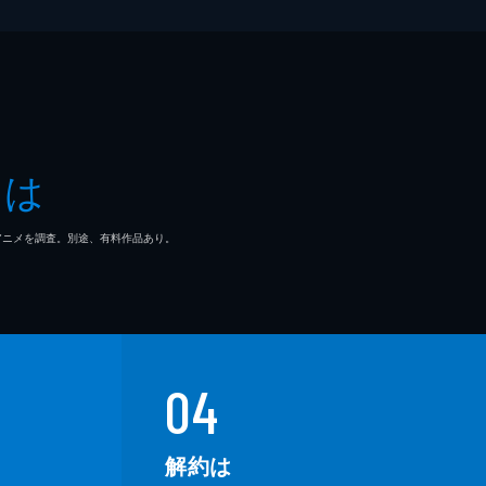
とは
マ/アニメを調査。別途、有料作品あり。
04
解約は