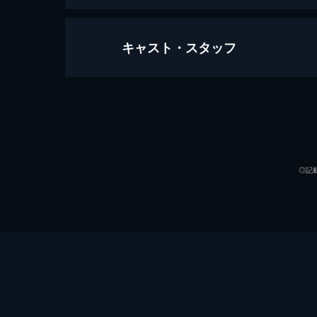
キャスト・スタッフ
クリード チャンプを継ぐ男
133分
出演
◎記