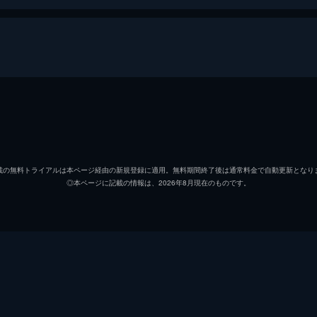
ロッキー・バルボア
シルヴ
アドニス・ジョンソン
マイケ
載の無料トライアルは本ページ経由の新規登録に適用。無料期間終了後は通常料金で自動更新となり
◎本ページに記載の情報は、2026年8月現在のものです。
ビアンカ
テッサ
メアリー・アン・クリード
フィリ
トミー・ホリデイ
グレア
トニー・“リトル・デューク”・バートン
ウッド