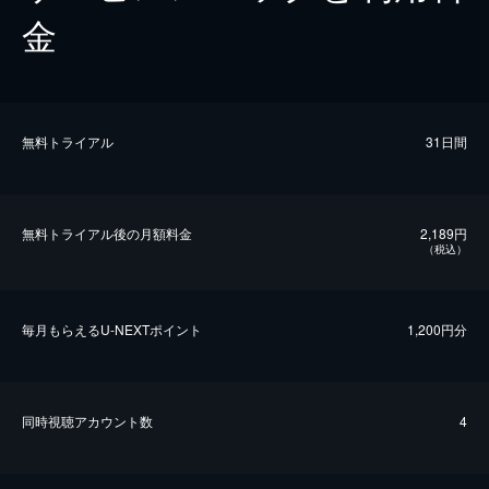
金
無料トライアル
31日間
無料トライアル後の⽉額料金
2,189円
（税込）
毎⽉もらえるU-NEXTポイント
1,200円分
同時視聴アカウント数
4