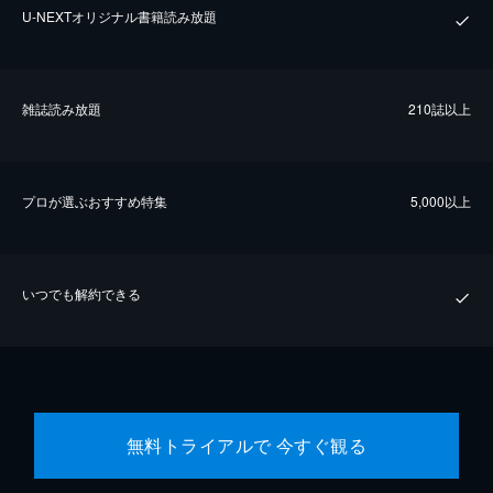
U-NEXTオリジナル書籍読み放題
雑誌読み放題
210誌以上
プロが選ぶおすすめ特集
5,000以上
いつでも解約できる
無料トライアルで 今すぐ観る