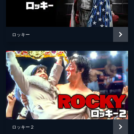
監督
ライアン・クーグラー
脚本
ライアン・クーグラー
アーロン・コヴィントン
ロッキー
音楽
ルートヴィッヒ・ヨーランソン
製作
ロバート・チャートフ
アーウィン・ウィンクラー
チャールズ・ウィンクラー
ウィリアム・チャートフ
デヴィッド・ウィンクラー
ケヴィン・キング＝テンプルトン
シルヴェスター・スタローン
ロッキー２