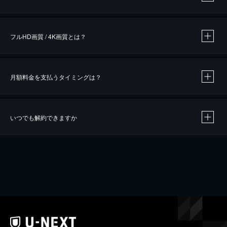
※
作品によって必要なポイントが異なります。
フルHD画質 / 4K画質とは？
月額料金を支払うタイミングは？
※
40％ポイント還元の対象は、クレジットカード決済による作品の購入 / レンタルです。
※
iOSアプリのUコイン決済による作品の購入 / レンタルは、20％のポイント還元です。
※
還元の対象外となる決済方法や商品があります。くわしくは
こちら
をご確認ください。
いつでも解約できますか
こちら