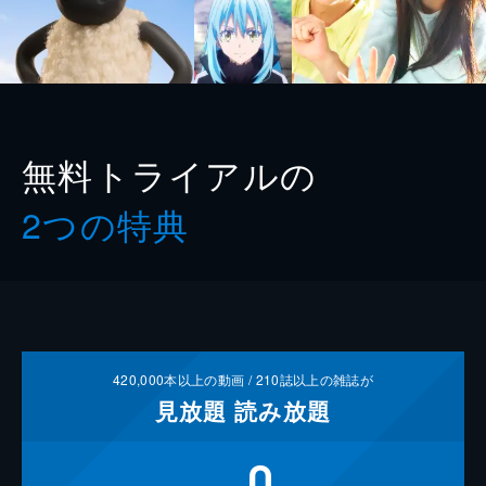
無料トライアルの
2つの特典
420,000
本以上の動画 /
210
誌以上の雑誌が
見放題
読み放題
0