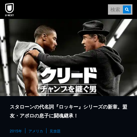
本文へスキップ
スタローンの代名詞『ロッキー』シリーズの新章。盟
友・アポロの息子に闘魂継承！
2015年
アメリカ
見放題