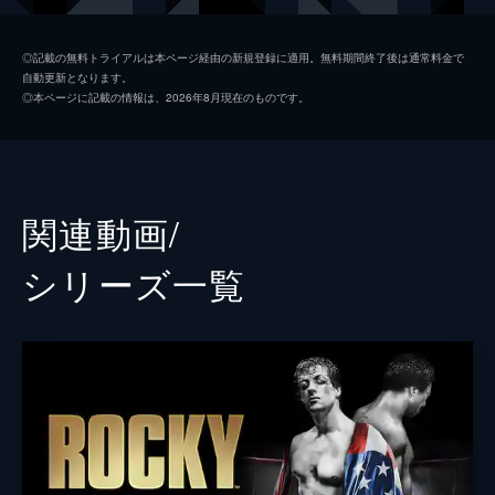
ビアンカ
テッサ・トンプソン
◎記載の無料トライアルは本ページ経由の新規登録に適用。無料期間終了後は通常料金で
自動更新となります。
メアリー・アン・クリード
フィリシア・ラシャド
◎本ページに記載の情報は、2026年8月現在のものです。
トミー・ホリデイ
グレアム・マクタヴィッシュ
トニー・“リトル・デューク”・バートン
ウッド・ハリス
ピート・スポルニオ
リッチー・コスター
関連動画/
ダニー・ウィーラー
アンドレ・ウォード
シリーズ⼀覧
リッキー・コンラン
アンソニー・ベリュー
スティッチ
ジェイコブ・スティッチ・デュラン
レオ・スポルニオ
ガブリエル・ロサード
ブライアン・アンソニー・ウィルソン
マイケル・バッファー