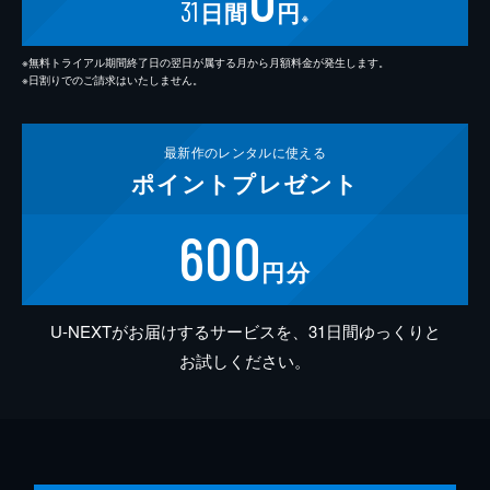
31
日間
円
※
※無料トライアル期間終了日の翌日が属する月から月額料金が発生します。
※日割りでのご請求はいたしません。
最新作の
レンタルに使える
ポイント
プレゼント
600
円分
U-NEXTがお届けするサービスを、31日間ゆっくりと
お試しください。