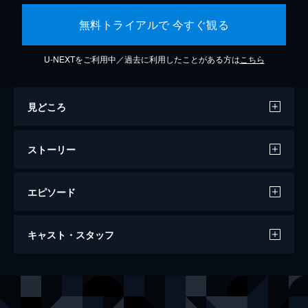
無料トライアルで 今すぐ観る
U-NEXTをご利用中／過去に利用したことがある方は
こちら
見どころ
ストーリー
エピソード
クリード チャンプを継ぐ男
キャスト・スタッフ
133分
出演
ロッキー・バルボア
シルヴェスター・スタローン
アドニス・ジョンソン
マイケル・Ｂ・ジョーダン