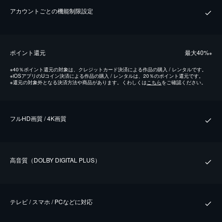
アカウントごとの機能制限設定
ポイント還元
最⼤40%
※
※
40％ポイント還元の対象は、クレジットカード決済による作品の購入 / レンタルです。
※
iOSアプリのUコイン決済による作品の購入 / レンタルは、20％のポイント還元です。
※
還元の対象外となる決済方法や商品があります。くわしくは
こちら
をご確認ください。
フルHD画質 / 4K画質
⾼⾳質（DOLBY DIGITAL PLUS）
テレビ / スマホ / PCなどに対応