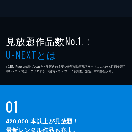
見放題作品数
！
No.1
※
とは
U-NEXT
※GEM Partners調べ/2026年7⽉ 国内の主要な定額制動画配信サービスにおける洋画/邦画/
海外ドラマ/韓流・アジアドラマ/国内ドラマ/アニメを調査。別途、有料作品あり。
01
420,000
本以上が見放題！
最新レンタル作品も充実。