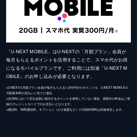
「U-NEXT MOBILE」はU-NEXTの「月額プラン」会員が
毎月もらえるポイントを活用することで、スマホ代がお得
になるモバイルプランです。ご利用には別途「U-NEXT M
OBILE」のお申し込みが必要となります。
※U-NEXTの月額プラン会員が毎月もらえる1,200円分のポイントを、U-NEXT MOBILEの
月額基本料の支払いに充てた場合。
※決済時において支払金額に相当するポイントを保有していない場合、差額分の料金はご登
録のクレジットカードでのお支払いとなります。
※通話料、SMS通信料、オプション（かけ放題など）の月額利用料は別途発生します。