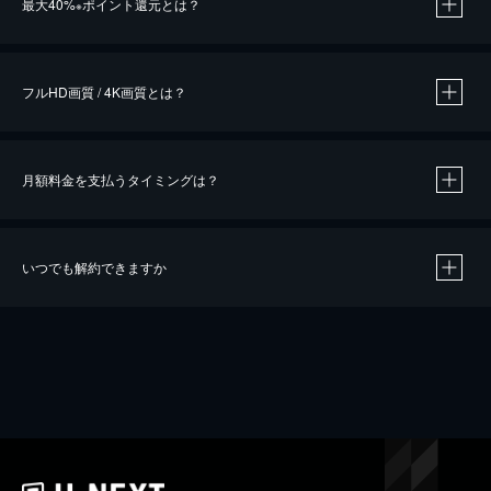
最大40%
ポイント還元とは？
※
※
作品によって必要なポイントが異なります。
フルHD画質 / 4K画質とは？
月額料金を支払うタイミングは？
※
40％ポイント還元の対象は、クレジットカード決済による作品の購入 / レンタルです。
※
iOSアプリのUコイン決済による作品の購入 / レンタルは、20％のポイント還元です。
※
還元の対象外となる決済方法や商品があります。くわしくは
こちら
をご確認ください。
いつでも解約できますか
こちら