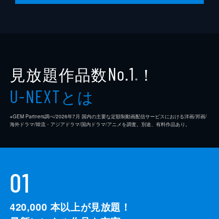
見放題作品数
！
No.1
※
とは
U-NEXT
※GEM Partners調べ/2026年7⽉ 国内の主要な定額制動画配信サービスにおける洋画/邦画/
海外ドラマ/韓流・アジアドラマ/国内ドラマ/アニメを調査。別途、有料作品あり。
01
420,000
本以上が見放題！