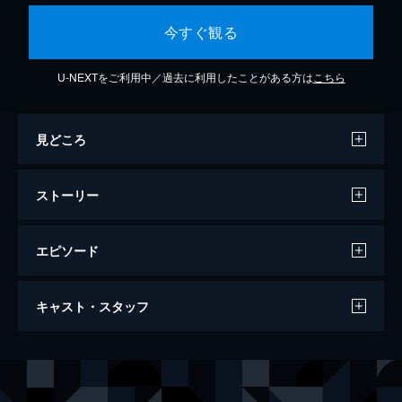
今すぐ観る
U-NEXTをご利用中／過去に利用したことがある方は
こちら
見どころ
ストーリー
エピソード
白鯨との闘い
キャスト・スタッフ
122分
出演
オーウェン・チェイス
クリス・ヘムズワース
ジョージ・ポラード
ベンジャミン・ウォーカー