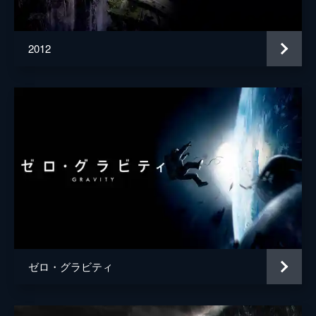
シャーロット・ライリー
ドナルド・サンプター
2012
ジョルディ・モリャ
監督
ロン・ハワード
脚本
チャールズ・リーヴィット
原作
ナサニエル・フィルブリック
音楽
ロケ・バニョス
製作
ジョー・ロス
ポーラ・ワインスタイン
ウィル・ウォード
ゼロ・グラビティ
ブライアン・グレイザー
ロン・ハワード