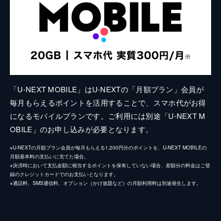
「U-NEXT MOBILE」はU-NEXTの「月額プラン」会員が
毎月もらえるポイントを活用することで、スマホ代がお得
になるモバイルプランです。ご利用には別途「U-NEXT M
OBILE」のお申し込みが必要となります。
※U-NEXTの月額プラン会員が毎月もらえる1,200円分のポイントを、U-NEXT MOBILEの
月額基本料の支払いに充てた場合。
※決済時において支払金額に相当するポイントを保有していない場合、差額分の料金はご登
録のクレジットカードでのお支払いとなります。
※通話料、SMS通信料、オプション（かけ放題など）の月額利用料は別途発生します。