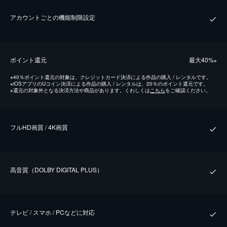
アカウントごとの機能制限設定
ポイント還元
最⼤40%
※
※
40％ポイント還元の対象は、クレジットカード決済による作品の購入 / レンタルです。
※
iOSアプリのUコイン決済による作品の購入 / レンタルは、20％のポイント還元です。
※
還元の対象外となる決済方法や商品があります。くわしくは
こちら
をご確認ください。
フルHD画質 / 4K画質
⾼⾳質（DOLBY DIGITAL PLUS）
テレビ / スマホ / PCなどに対応