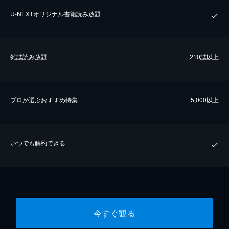
U-NEXTオリジナル書籍読み放題
雑誌読み放題
210誌以上
プロが選ぶおすすめ特集
5,000以上
いつでも解約できる
今すぐ観る