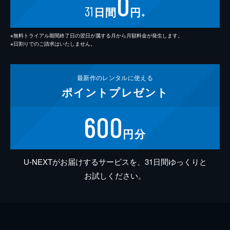
0
31
日間
円
※
※無料トライアル期間終了日の翌日が属する月から月額料金が発生します。
※日割りでのご請求はいたしません。
最新作の
レンタルに使える
ポイント
プレゼント
600
円分
U-NEXTがお届けするサービスを、31日間ゆっくりと
お試しください。