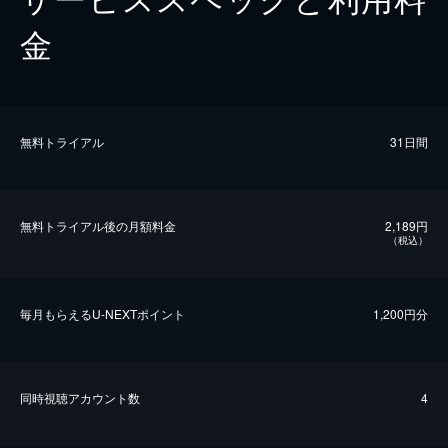
金
無料トライアル
31日間
無料トライアル後の⽉額料金
2,189円
（税込）
毎⽉もらえるU-NEXTポイント
1,200円分
同時視聴アカウント数
4