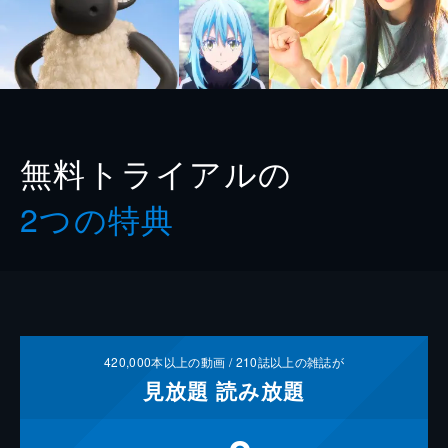
無料トライアルの
2つの特典
420,000
本以上の動画 /
210
誌以上の雑誌が
見放題
読み放題