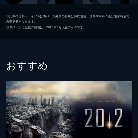
マシュー・ジョイ
キリアン・マーフィ
◎記載の無料トライアルは本ページ経由の新規登録に適用。無料期間終了後は通常料金で
自動更新となります。
トーマス・ニカーソン
トム・ホランド
◎本ページに記載の情報は、2026年8月現在のものです。
ハーマン・メルヴィル
ベン・ウィショー
トム・ニカーソン
ブレンダン・グリーソン
ミシェル・フェアリー
おすすめ
ポール・アンダーソン
フランク・ディレイン
ジョゼフ・マウル
エドワード・アシュリー
サム・キーリー
ゲイリー・ビードル