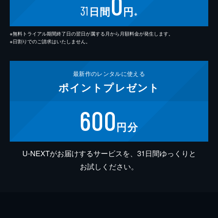
0
31
日間
円
※
※無料トライアル期間終了日の翌日が属する月から月額料金が発生します。
※日割りでのご請求はいたしません。
最新作の
レンタルに使える
ポイント
プレゼント
600
円分
U-NEXTがお届けするサービスを、31日間ゆっくりと
お試しください。