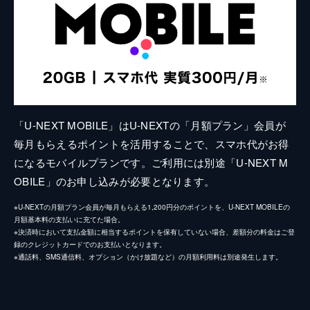
「U-NEXT MOBILE」はU-NEXTの「月額プラン」会員が
毎月もらえるポイントを活用することで、スマホ代がお得
になるモバイルプランです。ご利用には別途「U-NEXT M
OBILE」のお申し込みが必要となります。
※U-NEXTの月額プラン会員が毎月もらえる1,200円分のポイントを、U-NEXT MOBILEの
月額基本料の支払いに充てた場合。
※決済時において支払金額に相当するポイントを保有していない場合、差額分の料金はご登
録のクレジットカードでのお支払いとなります。
※通話料、SMS通信料、オプション（かけ放題など）の月額利用料は別途発生します。