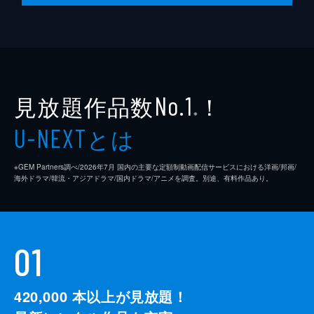
見放題作品数
！
No.1
※
とは
U-NEXT
※GEM Partners調べ/2026年7⽉ 国内の主要な定額制動画配信サービスにおける洋画/邦画/
海外ドラマ/韓流・アジアドラマ/国内ドラマ/アニメを調査。別途、有料作品あり。
01
420,000
本以上が見放題！