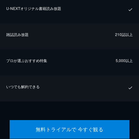
U-NEXTオリジナル書籍読み放題
雑誌読み放題
210誌以上
プロが選ぶおすすめ特集
5,000以上
いつでも解約できる
無料トライアルで 今すぐ観る