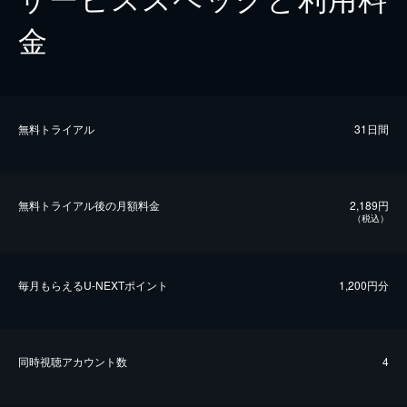
金
無料トライアル
31日間
無料トライアル後の⽉額料金
2,189円
（税込）
毎⽉もらえるU-NEXTポイント
1,200円分
同時視聴アカウント数
4