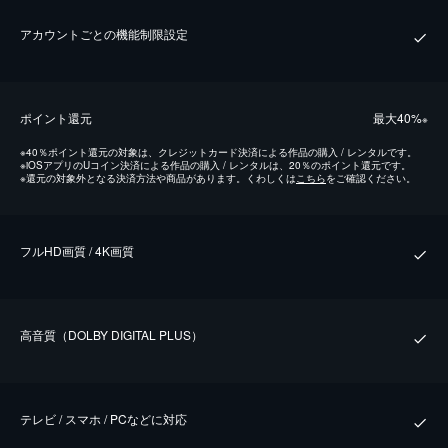
アカウントごとの機能制限設定
ポイント還元
最⼤40%
※
※
40％ポイント還元の対象は、クレジットカード決済による作品の購入 / レンタルです。
※
iOSアプリのUコイン決済による作品の購入 / レンタルは、20％のポイント還元です。
※
還元の対象外となる決済方法や商品があります。くわしくは
こちら
をご確認ください。
フルHD画質 / 4K画質
⾼⾳質（DOLBY DIGITAL PLUS）
テレビ / スマホ / PCなどに対応