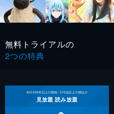
無料トライアルの
2つの特典
420,000
本以上の動画 /
210
誌以上の雑誌が
見放題
読み放題