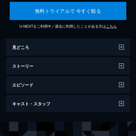
無料トライアルで 今すぐ観る
U-NEXTをご利用中／過去に利用したことがある方は
こちら
見どころ
ストーリー
エピソード
SAINT LAURENT／サンローラン
キャスト・スタッフ
151分
出演
イヴ・サンローラン
ギャスパー・ウリエル
ピエール・ベルジェ
ジェレミー・レニエ