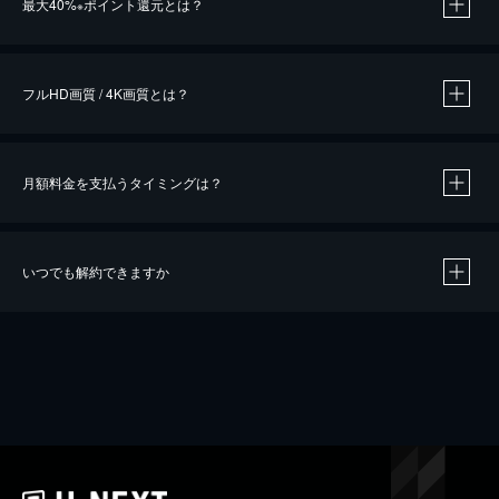
最大40%
ポイント還元とは？
※
※
作品によって必要なポイントが異なります。
フルHD画質 / 4K画質とは？
月額料金を支払うタイミングは？
※
40％ポイント還元の対象は、クレジットカード決済による作品の購入 / レンタルです。
※
iOSアプリのUコイン決済による作品の購入 / レンタルは、20％のポイント還元です。
※
還元の対象外となる決済方法や商品があります。くわしくは
こちら
をご確認ください。
いつでも解約できますか
こちら