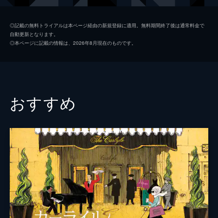
ジャック・ド・バシャール
ルイ・ガレル
◎記載の無料トライアルは本ページ経由の新規登録に適用。無料期間終了後は通常料金で
自動更新となります。
ルル・ドゥ・ラファレーズ
レア・セドゥ
◎本ページに記載の情報は、2026年8月現在のものです。
イヴ・サンローラン（1989年）
ヘルムート・バーガー
アニー・マリー・ムニョス
アミラ・カサール
ベティー・カトル
エメリーヌ・ヴァラーデ
おすすめ
ムッシュ・ジャン・ピエール
ミシャ・レスコー
ドゥーザー夫人
ヴァレリア・ブルーニ・テデスキ
ルネ
ヴァレリー・ドンゼッリ
タリタ
ジャスミン・トリンカ
リュシエンヌ
ドミニク・サンダ
監督
ベルトラン・ボネロ