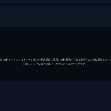
トム・ハンクス
デヴィッド・モース
載の無料トライアルは本ページ経由の新規登録に適用。無料期間終了後は通常料金で自動更新となり
◎本ページに記載の情報は、2026年8月現在のものです。
ボニー・ハント
マイケル・クラーク・ダンカ
ジェームズ・クロムウェル
マイケル・ジェッター