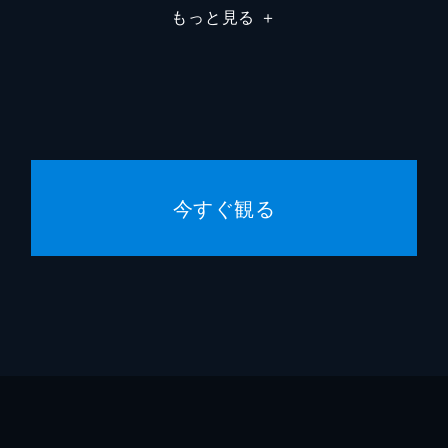
もっと見る
＋
ポーラ・マルコムソン
フランク・ダラボン
フランク・ダラボン
スティーヴン・キング
今すぐ観る
トーマス・ニューマン
デヴィッド・ヴァルデス
フランク・ダラボン