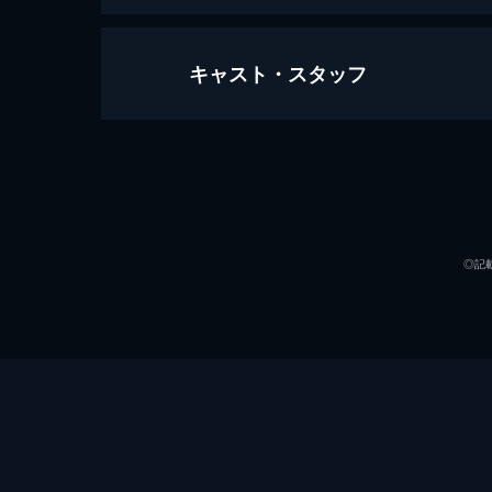
キャスト・スタッフ
グリーンマイル
189分
出演
◎記