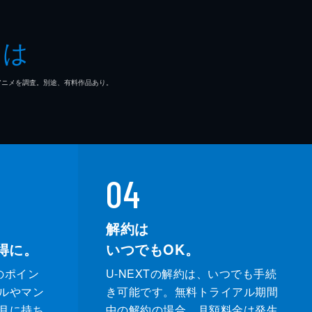
とは
マ/アニメを調査。別途、有料作品あり。
04
解約は
得に。
いつでもOK。
のポイン
U-NEXTの解約は、いつでも手続
ルやマン
き可能です。無料トライアル期間
月に持ち
中の解約の場合、月額料金は発生