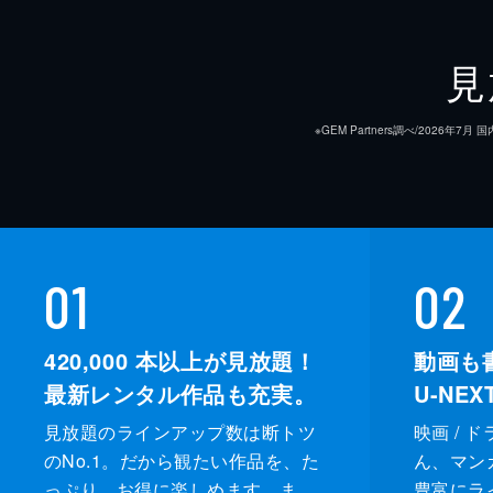
見
※GEM Partners調べ/20
01
02
420,000
本以上が見放題！
動画も
最新レンタル作品も充実。
U-NE
見放題のラインアップ数は断トツ
映画 / 
のNo.1。だから観たい作品を、た
ん、マンガ 
っぷり、お得に楽しめます。ま
豊富にラ