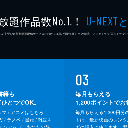
放題作品数
！
No.1
U-NEXT
※
26年7⽉ 国内の主要な定額制動画配信サービスにおける洋画/邦画/海外ドラマ/韓流・アジアドラマ/国内ドラ
03
書籍も
毎月もらえる
XTひとつでOK。
1,200
ポイントでお
ドラマ / アニメはもちろ
毎月もらえる1,200円分
/ ラノベ / 書籍 / 雑誌も
トは、最新映画のレンタ
インアップ。あなたの好
ガの購入に使えます。翌