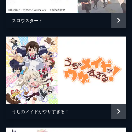
ち合わせするのだが、早くも不運に見舞われ
る。なぜかヒビキとレンも付いてきて…。
24分
スロウスタート
5話 5月9日 迷子の登校風景
極度の方向オンチであるため、登校するのに
3時間の余裕を持って家を出たヒビキ。やっ
ぱり、どこを歩いているのか分からなくなっ
てしまうのだが、偶然ヒバリが何かに向き合
っている姿を目撃する。
24分
6話 5月30日 みんなで遠足
今日の幸福実技は、開運オリエンテーリング
となった。引率の助っ人である黄金の案内ロ
ボット・チモシーに連れられて、はなこたち
5人は近くの小山にやってきた。だが、開運
どころか不運に襲われ…。
うちのメイドがウザすぎる！
24分
7話 6月28日 はなこのお見舞い
熱を出して早退したはなこ。ヒバリとぼたん