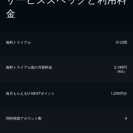
金
無料トライアル
31日間
無料トライアル後の⽉額料金
2,189円
（税込）
毎⽉もらえるU-NEXTポイント
1,200円分
同時視聴アカウント数
4