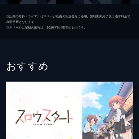
は幸せになることだった。
24分
久米川牡丹（ぼたん）
安野希世乃
2話 4月11日 ハイテクな身体測定
◎記載の無料トライアルは本ページ経由の新規登録に適用。無料期間終了後は通常料金で
自動更新となります。
入学式から1週間。1年7組の教室では、クラ
萩生響（ヒビキ）
山村響
◎本ページに記載の情報は、2026年8月現在のものです。
スの面々が早くも不幸に見舞われ、大騒ぎだ
江古田蓮（レン）
吉岡茉祐
った。放課後、はなこ、ヒバリ、ぼたんの3
人は、自分たちに合った部活を探すため、学
小平先生
原由実
園内で部活見学ツアーに出掛ける。
24分
チモシー
森永千才
おすすめ
3話 4月28日 はじめての幸福実技
監督
大沼心
1年7組の今日の特別授業はすごろくだ。はな
こ、ヒバリ、ぼたんの3人はチームを組んで
キャラクターデザイン
大島美和
ゴールを目指すが、最下位の様相を呈してし
まう。一方、同じクラスの萩生響は江古田蓮
原作
琴慈
を連れ、勝負に闘志を燃やしていた。
音楽
MONACA
24分
4話 ４月29日 ナゾナゾな罰ゲーム
総作画監督
大島美和
幸福実技のすごろくの結果を受け、宿題とし
てそれぞれのラッキーアイテムの写真を撮る
アニメーション制作
SILVER LINK.
ことに。休日にはなこ、ヒバリ、ぼたんは待