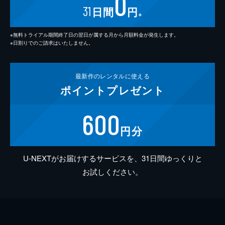
0
31
日間
円
※
※無料トライアル期間終了日の翌日が属する月から月額料金が発生します。
※日割りでのご請求はいたしません。
最新作の
レンタルに使える
ポイント
プレゼント
600
円分
U-NEXTがお届けするサービスを、31日間ゆっくりと
お試しください。