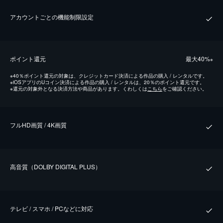
アカウントごとの機能制限設定
ポイント還元
最⼤40%
※
※
40％ポイント還元の対象は、クレジットカード決済による作品の購入 / レンタルです。
※
iOSアプリのUコイン決済による作品の購入 / レンタルは、20％のポイント還元です。
※
還元の対象外となる決済方法や商品があります。くわしくは
こちら
をご確認ください。
フルHD画質 / 4K画質
⾼⾳質（DOLBY DIGITAL PLUS）
テレビ / スマホ / PCなどに対応