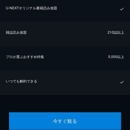
U-NEXTオリジナル書籍読み放題
雑誌読み放題
210誌以上
プロが選ぶおすすめ特集
5,000以上
いつでも解約できる
今すぐ観る