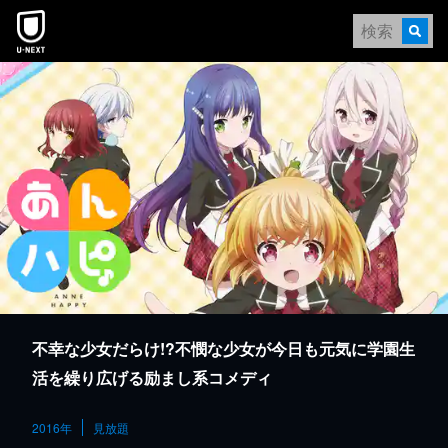
本文へスキップ
不幸な少女だらけ!?不憫な少女が今日も元気に学園生
活を繰り広げる励まし系コメディ
2016年
見放題