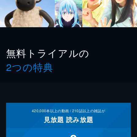
無料トライアルの
2つの特典
420,000
本以上の動画 /
210
誌以上の雑誌が
見放題
読み放題