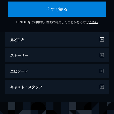
今すぐ観る
U-NEXTをご利用中／過去に利用したことがある方は
こちら
見どころ
ストーリー
エピソード
1話 4月7日 不幸な入学初日
キャスト・スタッフ
天之御船学園の入学式当日、1年7組の花小泉
杏、雲雀丘瑠璃、久米川牡丹の3人は、担任
の先生から自分たちが不幸を背負った生徒で
声の出演
花小泉杏（はなこ）
花守ゆみり
あることを告げられる。そんな1年7組の目標
雲雀丘瑠璃（ヒバリ）
白石晴香