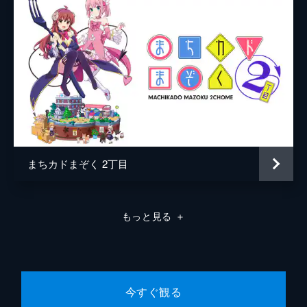
は、手土産と宿題を持ってはなこの家にお見
舞いに行く。そんな気遣いも空しく、はなこ
は翌日欠席してしまった。そこで、7組の4人
は願いを叶えるある物を作ることに。
24分
8話 7月11日 戦う期末試験
期末試験の基本科目を終え、ほっとしたのも
束の間、今度は「特別幸福テスト」の実施が
言い渡された。いつか見た体育館地下の施設
のさらに地下で、バーチャルな試験をするこ
とになったのだが…。
まちカドまぞく 2丁目
24分
9話 7月13日 波乱の合同授業
7組は初めてのほかクラスと合同授業をする
もっと見る
＋
ことに。調理実習をしていると、それを見て
いたほかクラスの担任・鷺宮先生に、意識が
低いと一蹴されてしまう。それでもめげずに
ヒバリたちは授業を受けるが…。
24分
今すぐ観る
10話 7月20日～ 私たちの夏休み