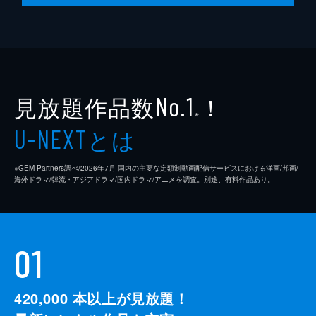
ついに夏休みが始まった。ぼたんは7組のみ
んなと楽しい日々を過ごし、それを日記に記
していく。学校帰りのカラオケ、久米川邸で
の海水浴など、幸せいっぱいの夏休みを書き
記し、彼女は微笑むのだが…。
24分
見放題作品数
！
No.1
※
とは
U-NEXT
※GEM Partners調べ/2026年7⽉ 国内の主要な定額制動画配信サービスにおける洋画/邦画/
海外ドラマ/韓流・アジアドラマ/国内ドラマ/アニメを調査。別途、有料作品あり。
01
420,000
本以上が見放題！