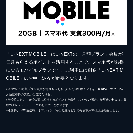
「U-NEXT MOBILE」はU-NEXTの「月額プラン」会員が
毎月もらえるポイントを活用することで、スマホ代がお得
になるモバイルプランです。ご利用には別途「U-NEXT M
OBILE」のお申し込みが必要となります。
※U-NEXTの月額プラン会員が毎月もらえる1,200円分のポイントを、U-NEXT MOBILEの
月額基本料の支払いに充てた場合。
※決済時において支払金額に相当するポイントを保有していない場合、差額分の料金はご登
録のクレジットカードでのお支払いとなります。
※通話料、SMS通信料、オプション（かけ放題など）の月額利用料は別途発生します。