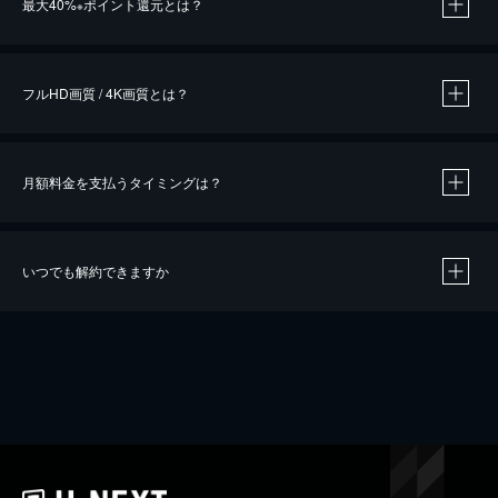
最大40%
ポイント還元とは？
※
※
作品によって必要なポイントが異なります。
フルHD画質 / 4K画質とは？
月額料金を支払うタイミングは？
※
40％ポイント還元の対象は、クレジットカード決済による作品の購入 / レンタルです。
※
iOSアプリのUコイン決済による作品の購入 / レンタルは、20％のポイント還元です。
※
還元の対象外となる決済方法や商品があります。くわしくは
こちら
をご確認ください。
いつでも解約できますか
こちら