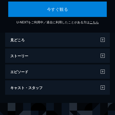
今すぐ観る
U-NEXTをご利用中／過去に利用したことがある方は
こちら
見どころ
ストーリー
エピソード
鉄男 TETSUO
キャスト・スタッフ
67分
出演
サラリーマン
田口トモロヲ
藤原京