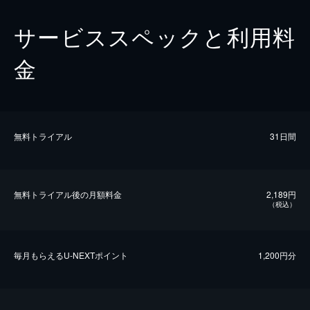
サービススペックと利用料
金
無料トライアル
31日間
無料トライアル後の⽉額料金
2,189円
（税込）
毎⽉もらえるU-NEXTポイント
1,200円分