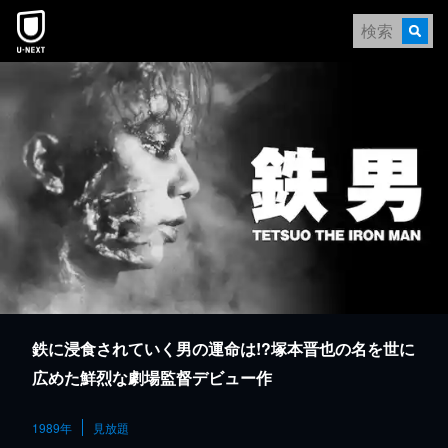
本文へスキップ
鉄に浸食されていく男の運命は!?塚本晋也の名を世に
広めた鮮烈な劇場監督デビュー作
1989年
見放題