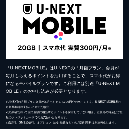
「U-NEXT MOBILE」はU-NEXTの「月額プラン」会員が
毎月もらえるポイントを活用することで、スマホ代がお得
になるモバイルプランです。ご利用には別途「U-NEXT M
OBILE」のお申し込みが必要となります。
※U-NEXTの月額プラン会員が毎月もらえる1,200円分のポイントを、U-NEXT MOBILEの
月額基本料の支払いに充てた場合。
※決済時において支払金額に相当するポイントを保有していない場合、差額分の料金はご登
録のクレジットカードでのお支払いとなります。
※通話料、SMS通信料、オプション（かけ放題など）の月額利用料は別途発生します。