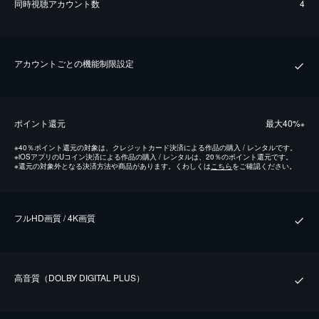
同時視聴アカウント数
4
アカウントごとの機能制限設定
ポイント還元
最⼤40%
※
※
40％ポイント還元の対象は、クレジットカード決済による作品の購入 / レンタルです。
※
iOSアプリのUコイン決済による作品の購入 / レンタルは、20％のポイント還元です。
※
還元の対象外となる決済方法や商品があります。くわしくは
こちら
をご確認ください。
フルHD画質 / 4K画質
⾼⾳質（DOLBY DIGITAL PLUS）