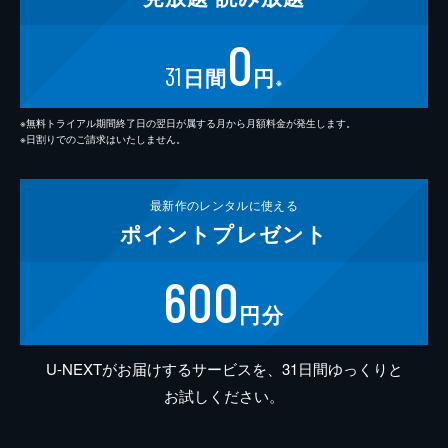
0
31
日間
円
※
※無料トライアル期間終了日の翌日が属する月から月額料金が発生します。
※日割りでのご請求はいたしません。
最新作の
レンタルに使える
ポイント
プレゼント
600
円分
U-NEXTがお届けするサービスを、31日間ゆっくりと
お試しください。