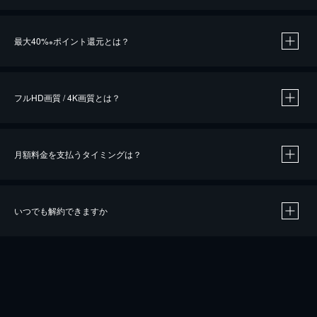
※
最大40%
ポイント還元とは？
※
※
作品によって必要なポイントが異なります。
フルHD画質 / 4K画質とは？
月額料金を支払うタイミングは？
※
40％ポイント還元の対象は、クレジットカード決済による作品の購入 / レンタルです。
※
iOSアプリのUコイン決済による作品の購入 / レンタルは、20％のポイント還元です。
※
還元の対象外となる決済方法や商品があります。くわしくは
こちら
をご確認ください。
いつでも解約できますか
こちら