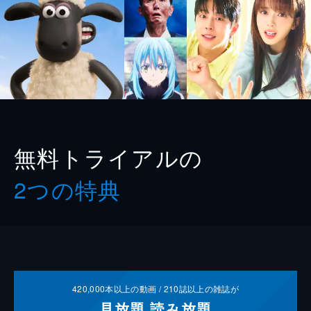
無料トライアルの
2つの特典
420,000
本以上の動画 /
210
誌以上の雑誌が
見放題
読み放題