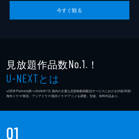
今すぐ観る
見放題作品数
！
No.1
※
とは
U-NEXT
※GEM Partners調べ/2026年7⽉ 国内の主要な定額制動画配信サービスにおける洋画/邦画/
海外ドラマ/韓流・アジアドラマ/国内ドラマ/アニメを調査。別途、有料作品あり。
01