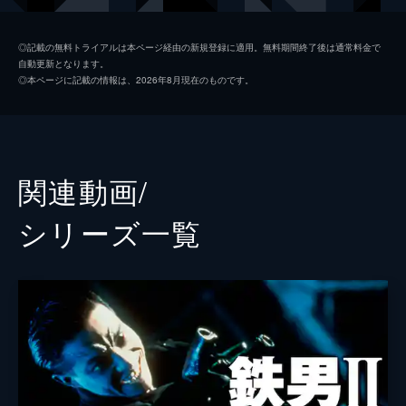
叶岡伸
◎記載の無料トライアルは本ページ経由の新規登録に適用。無料期間終了後は通常料金で
自動更新となります。
石橋蓮司
◎本ページに記載の情報は、2026年8月現在のものです。
やつ
塚本晋也
六平直政
監督
塚本晋也
関連動画/
脚本
塚本晋也
シリーズ⼀覧
音楽
石川忠