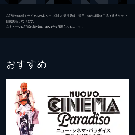
クリス・エリオット
◎記載の無料トライアルは本ページ経由の新規登録に適用。無料期間終了後は通常料金で
自動更新となります。
スティーヴン・トボロウスキー
◎本ページに記載の情報は、2026年8月現在のものです。
ブライアン・ドイル＝マーレイ
マリタ・ゲラーティ
ロビン・デューク
おすすめ
マイケル・シャノン
アンジェラ・ペイトン
リック・デュコモン
リック・オーヴァートン
監督
ハロルド・ライミス
脚本
ハロルド・ライミス