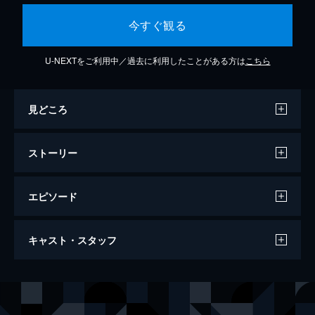
今すぐ観る
U-NEXTをご利用中／過去に利用したことがある方は
こちら
見どころ
ストーリー
エピソード
恋はデジャ・ブ
キャスト・スタッフ
101分
出演
ビル・マーレイ
アンディ・マクダウェル