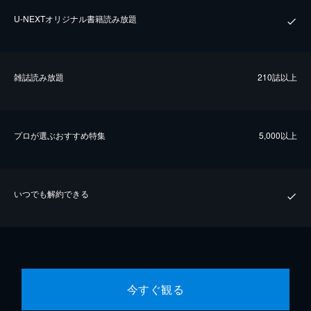
U-NEXTオリジナル書籍読み放題
雑誌読み放題
210誌以上
プロが選ぶおすすめ特集
5,000以上
いつでも解約できる
今すぐ観る