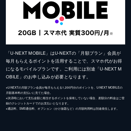
「U-NEXT MOBILE」はU-NEXTの「月額プラン」会員が
毎月もらえるポイントを活用することで、スマホ代がお得
になるモバイルプランです。ご利用には別途「U-NEXT M
OBILE」のお申し込みが必要となります。
※U-NEXTの月額プラン会員が毎月もらえる1,200円分のポイントを、U-NEXT MOBILEの
月額基本料の支払いに充てた場合。
※決済時において支払金額に相当するポイントを保有していない場合、差額分の料金はご登
録のクレジットカードでのお支払いとなります。
※通話料、SMS通信料、オプション（かけ放題など）の月額利用料は別途発生します。