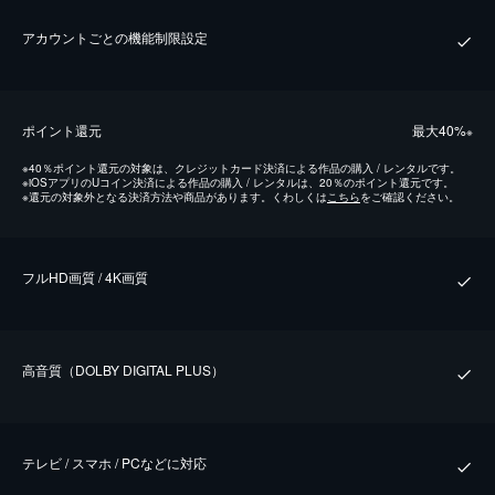
アカウントごとの機能制限設定
ポイント還元
最⼤40%
※
※
40％ポイント還元の対象は、クレジットカード決済による作品の購入 / レンタルです。
※
iOSアプリのUコイン決済による作品の購入 / レンタルは、20％のポイント還元です。
※
還元の対象外となる決済方法や商品があります。くわしくは
こちら
をご確認ください。
フルHD画質 / 4K画質
⾼⾳質（DOLBY DIGITAL PLUS）
テレビ / スマホ / PCなどに対応