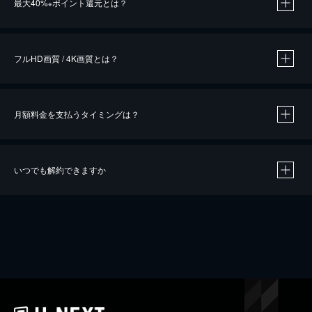
最大40%
ポイント還元とは？
※
※
作品によって必要なポイントが異なります。
フルHD画質 / 4K画質とは？
月額料金を支払うタイミングは？
※
40％ポイント還元の対象は、クレジットカード決済による作品の購入 / レンタルです。
※
iOSアプリのUコイン決済による作品の購入 / レンタルは、20％のポイント還元です。
※
還元の対象外となる決済方法や商品があります。くわしくは
こちら
をご確認ください。
いつでも解約できますか
こちら