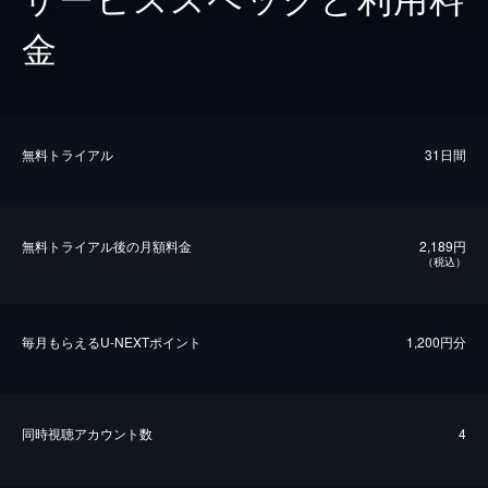
金
無料トライアル
31日間
無料トライアル後の⽉額料金
2,189円
（税込）
毎⽉もらえるU-NEXTポイント
1,200円分
同時視聴アカウント数
4