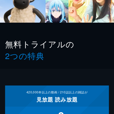
無料トライアルの
2つの特典
420,000
本以上の動画 /
210
誌以上の雑誌が
見放題
読み放題