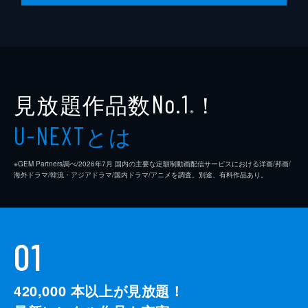
見放題作品数
！
No.1
※
とは
U-NEXT
※GEM Partners調べ/2026年7⽉ 国内の主要な定額制動画配信サービスにおける洋画/邦画/
海外ドラマ/韓流・アジアドラマ/国内ドラマ/アニメを調査。別途、有料作品あり。
01
420,000
本以上が見放題！