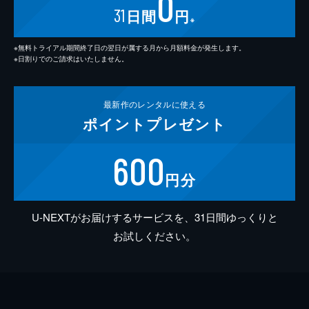
0
31
日間
円
※
※無料トライアル期間終了日の翌日が属する月から月額料金が発生します。
※日割りでのご請求はいたしません。
最新作の
レンタルに使える
ポイント
プレゼント
600
円分
U-NEXTがお届けするサービスを、31日間ゆっくりと
お試しください。