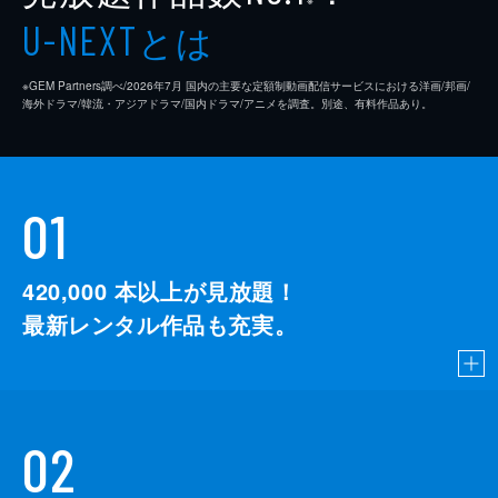
とは
U-NEXT
※GEM Partners調べ/2026年7⽉ 国内の主要な定額制動画配信サービスにおける洋画/邦画/
海外ドラマ/韓流・アジアドラマ/国内ドラマ/アニメを調査。別途、有料作品あり。
01
420,000
本以上が見放題！
最新レンタル作品も充実。
02