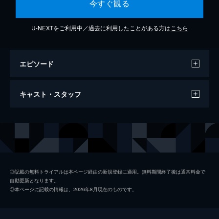
今すぐ観る
U-NEXTをご利用中／過去に利用したことがある方は
こちら
エピソード
The Vision(Promotion Edit)
キャスト・スタッフ
6分
出演
モーニング娘。'16
◎記載の無料トライアルは本ページ経由の新規登録に適用。無料期間終了後は通常料金で
自動更新となります。
◎本ページに記載の情報は、2026年8月現在のものです。