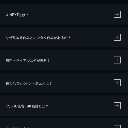
U-NEXTとは？
なぜ見放題作品とレンタル作品があるの？
無料トライアルは何が無料？
※
最大40%
ポイント還元とは？
※
※
作品によって必要なポイントが異なります。
フルHD画質 / 4K画質とは？