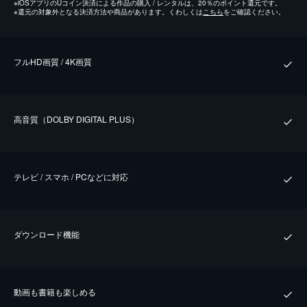
※
iOSアプリのUコイン決済による作品の購入 / レンタルは、20％のポイント還元です。
※
還元の対象外となる決済方法や商品があります。くわしくは
こちら
をご確認ください。
フルHD画質 / 4K画質
⾼⾳質（DOLBY DIGITAL PLUS）
テレビ / スマホ / PCなどに対応
ダウンロード機能
動画も書籍も楽しめる