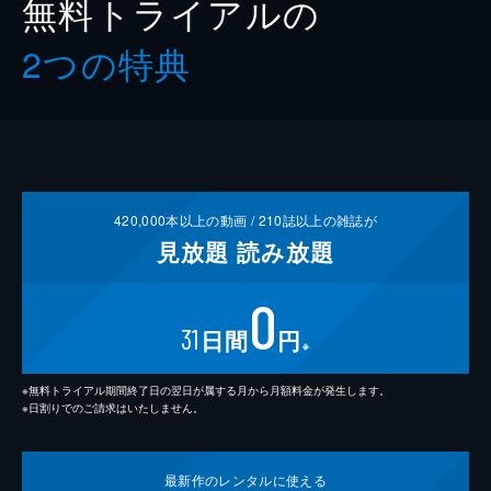
無料トライアルの
2つの特典
420,000
本以上の動画 /
210
誌以上の雑誌が
見放題
読み放題
0
31
日間
円
※
※無料トライアル期間終了日の翌日が属する月から月額料金が発生します。
※日割りでのご請求はいたしません。
最新作の
レンタルに使える