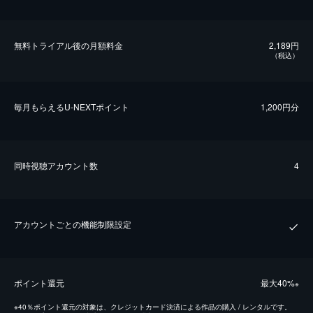
無料トライアル後の⽉額料金
2,189円
（税込）
毎⽉もらえるU-NEXTポイント
1,200円分
同時視聴アカウント数
4
アカウントごとの機能制限設定
ポイント還元
最⼤40%
※
※
40％ポイント還元の対象は、クレジットカード決済による作品の購入 / レンタルです。