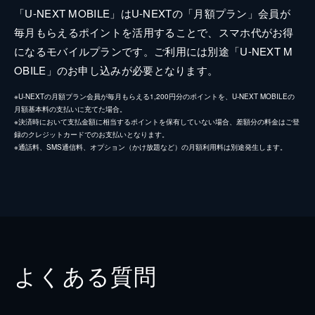
「U-NEXT MOBILE」はU-NEXTの「月額プラン」会員が
毎月もらえるポイントを活用することで、スマホ代がお得
になるモバイルプランです。ご利用には別途「U-NEXT M
OBILE」のお申し込みが必要となります。
※U-NEXTの月額プラン会員が毎月もらえる1,200円分のポイントを、U-NEXT MOBILEの
月額基本料の支払いに充てた場合。
※決済時において支払金額に相当するポイントを保有していない場合、差額分の料金はご登
録のクレジットカードでのお支払いとなります。
※通話料、SMS通信料、オプション（かけ放題など）の月額利用料は別途発生します。
よくある質問