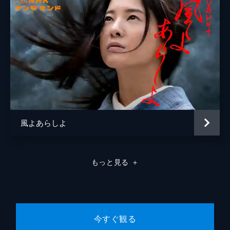
松林慎司
辻本一樹
竹下光江（現代）
草村礼子
水の江瀧子
大空祐飛
古川ロッパ
六角精児
ジョージ馬淵
星野源
風よあらしよ
山田孝介
高橋克実
音楽
遠藤浩二
もっと見る
＋
演出
堀切園健太郎
今すぐ観る