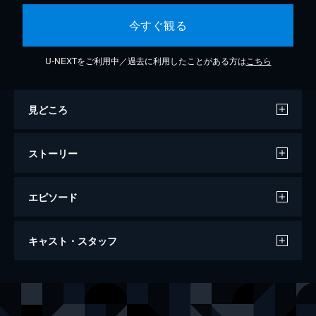
今すぐ観る
U-NEXTをご利用中／過去に利用したことがある方は
こちら
見どころ
ストーリー
エピソード
#1 放送９０年ドラマ「紅白が生まれた
キャスト・スタッフ
日」
終戦後、新藤（松山ケンイチ）は、ＧＨＱに
接収される放送局に戻ってくる。彼らの検閲
出演
新藤達也
松山ケンイチ
は想像以上で、とりわけ日系人のジョージ馬
淵（星野源）は居丈高で、新藤を悩ませてい
竹下光江
本田翼