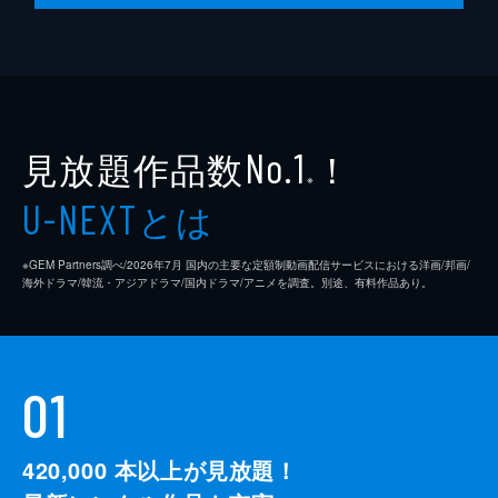
見放題作品数
！
No.1
※
とは
U-NEXT
※GEM Partners調べ/2026年7⽉ 国内の主要な定額制動画配信サービスにおける洋画/邦画/
海外ドラマ/韓流・アジアドラマ/国内ドラマ/アニメを調査。別途、有料作品あり。
01
420,000
本以上が見放題！