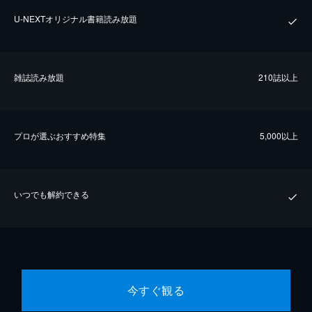
U-NEXTオリジナル書籍読み放題
雑誌読み放題
210誌以上
プロが選ぶおすすめ特集
5,000以上
いつでも解約できる
今すぐ観る