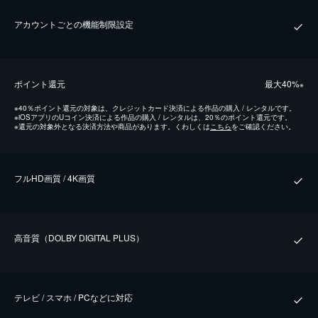
アカウントごとの機能制限設定
ポイント還元
最⼤40%
※
※
40％ポイント還元の対象は、クレジットカード決済による作品の購入 / レンタルです。
※
iOSアプリのUコイン決済による作品の購入 / レンタルは、20％のポイント還元です。
※
還元の対象外となる決済方法や商品があります。くわしくは
こちら
をご確認ください。
フルHD画質 / 4K画質
⾼⾳質（DOLBY DIGITAL PLUS）
テレビ / スマホ / PCなどに対応