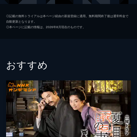
た。そんな折、新しい音楽番組を考えるよう
並木路子
miwa
指示が下る。新藤は後輩の光江（本田翼）ら
◎記載の無料トライアルは本ページ経由の新規登録に適用。無料期間終了後は通常料金で
に励まされ「紅白歌合戦」の企画を考案。出
自動更新となります。
松井志郎
小林隆
演者探しに出かけたものの、並木路子（ｍｉ
◎本ページに記載の情報は、2026年8月現在のものです。
ｗａ）に出演を断わられ、またＧＨＱからは
山田佳代子
中島ひろ子
「合戦」が不適切だとクレームが入る。
田辺
小松和重
73分
菊地信之
松澤一之
おすすめ
吉村真治
趙民和
加藤圭介
玉置孝匡
山川浩平
菊田大輔
松永博史
一龍斎貞水
ディック・ミネ
遠藤要