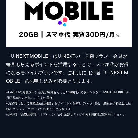
「U-NEXT MOBILE」はU-NEXTの「月額プラン」会員が
毎月もらえるポイントを活用することで、スマホ代がお得
になるモバイルプランです。ご利用には別途「U-NEXT M
OBILE」のお申し込みが必要となります。
※U-NEXTの月額プラン会員が毎月もらえる1,200円分のポイントを、U-NEXT MOBILEの
月額基本料の支払いに充てた場合。
※決済時において支払金額に相当するポイントを保有していない場合、差額分の料金はご登
録のクレジットカードでのお支払いとなります。
※通話料、SMS通信料、オプション（かけ放題など）の月額利用料は別途発生します。