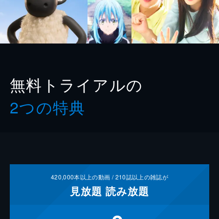
無料トライアルの
2つの特典
420,000
本以上の動画 /
210
誌以上の雑誌が
見放題
読み放題