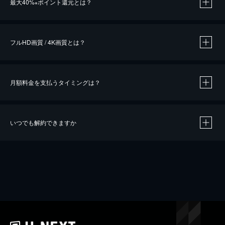
最大40%
ポイント還元とは？
※
※
作品によって必要なポイントが異なります。
フルHD画質 / 4K画質とは？
月額料金を支払うタイミングは？
※
40％ポイント還元の対象は、クレジットカード決済による作品の購入 / レンタルです。
※
iOSアプリのUコイン決済による作品の購入 / レンタルは、20％のポイント還元です。
※
還元の対象外となる決済方法や商品があります。くわしくは
こちら
をご確認ください。
いつでも解約できますか
こちら