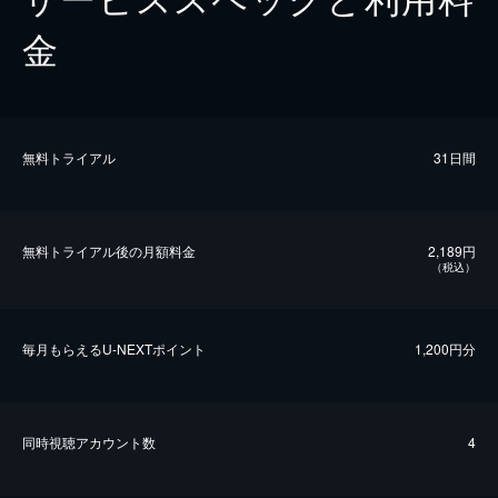
金
無料トライアル
31日間
無料トライアル後の⽉額料金
2,189円
（税込）
毎⽉もらえるU-NEXTポイント
1,200円分
同時視聴アカウント数
4