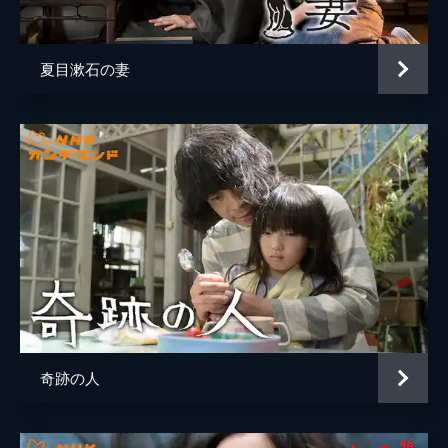
ベティ稲田
泉里香
市丸
原史奈
夏目漱石の妻
川田正子
石井心愛
霧島昇
竹森千人
松原操
恒吉梨絵
村木陽子
石井心咲
警備員
鈴之助
ノッチ
並樹史朗
今野浩喜
奇跡の人
高橋修
花戸祐介