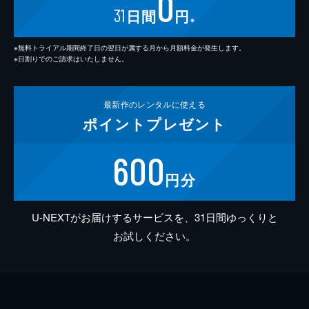
0
31
日間
円
※
※無料トライアル期間終了日の翌日が属する月から月額料金が発生します。
※日割りでのご請求はいたしません。
最新作の
レンタルに使える
ポイント
プレゼント
600
円分
U-NEXTがお届けするサービスを、31日間ゆっくりと
お試しください。