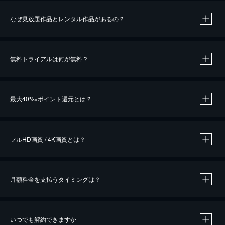
なぜ見放題作品とレンタル作品があるの？
無料トライアルは何が無料？
※
最大40%
ポイント還元とは？
※
※
作品によって必要なポイントが異なります。
フルHD画質 / 4K画質とは？
月額料金を支払うタイミングは？
※
40％ポイント還元の対象は、クレジットカード決済による作品の購入 / レンタルです。
※
iOSアプリのUコイン決済による作品の購入 / レンタルは、20％のポイント還元です。
※
還元の対象外となる決済方法や商品があります。くわしくは
こちら
をご確認ください。
いつでも解約できますか