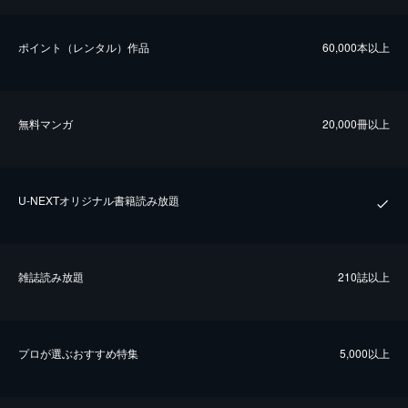
ポイント（レンタル）作品
60,000本以上
無料マンガ
20,000冊以上
U-NEXTオリジナル書籍読み放題
雑誌読み放題
210誌以上
プロが選ぶおすすめ特集
5,000以上