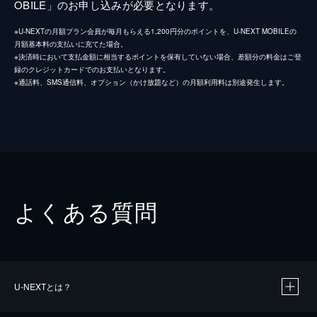
OBILE」のお申し込みが必要となります。
※U-NEXTの月額プラン会員が毎月もらえる1,200円分のポイントを、U-NEXT MOBILEの
月額基本料の支払いに充てた場合。
※決済時において支払金額に相当するポイントを保有していない場合、差額分の料金はご登
録のクレジットカードでのお支払いとなります。
※通話料、SMS通信料、オプション（かけ放題など）の月額利用料は別途発生します。
よくある質問
U-NEXTとは？