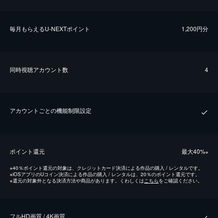
毎⽉もらえるU-NEXTポイント
1,200円分
同時視聴アカウント数
4
アカウントごとの機能制限設定
ポイント還元
最⼤40%
※
※
40％ポイント還元の対象は、クレジットカード決済による作品の購入 / レンタルです。
※
iOSアプリのUコイン決済による作品の購入 / レンタルは、20％のポイント還元です。
※
還元の対象外となる決済方法や商品があります。くわしくは
こちら
をご確認ください。
フルHD画質 / 4K画質