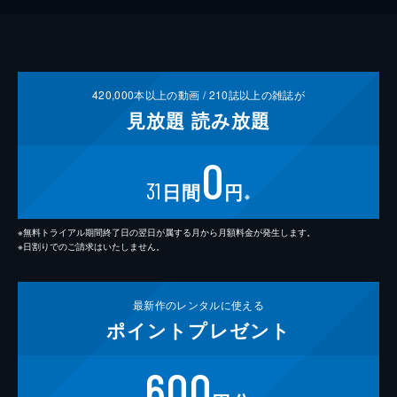
420,000
本以上の動画 /
210
誌以上の雑誌が
見放題
読み放題
0
31
日間
円
※
※無料トライアル期間終了日の翌日が属する月から月額料金が発生します。
※日割りでのご請求はいたしません。
最新作の
レンタルに使える
ポイント
プレゼント
600