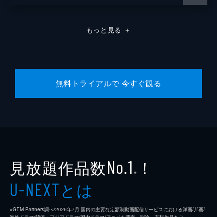
もっと見る
＋
無料トライアルで 今すぐ観る
見放題作品数
！
No.1
※
とは
U-NEXT
※GEM Partners調べ/2026年7⽉ 国内の主要な定額制動画配信サービスにおける洋画/邦画/
海外ドラマ/韓流・アジアドラマ/国内ドラマ/アニメを調査。別途、有料作品あり。