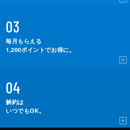
03
毎月もらえる
1,200
ポイントでお得に。
04
解約は
いつでもOK。