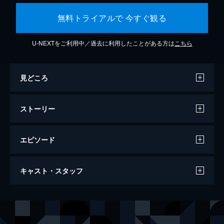
無料トライアルで 今すぐ観る
U-NEXTをご利用中／過去に利用したことがある方は
こちら
見どころ
ストーリー
エピソード
ノッキン・オン・ヘブンズ・ドア
キャスト・スタッフ
89分
出演
マーチン・ブレスト
ティル・シュヴァイガー
ルディ・ウルリツァー
ヤン・ヨーゼフ・リーファース