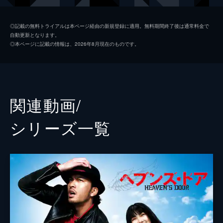
ヘンク、ベルギー人
ティエリー・ファン・ヴェルフェーケ
◎記載の無料トライアルは本ページ経由の新規登録に適用。無料期間終了後は通常料金で
自動更新となります。
アブドゥル、アラビア人
モーリッツ・ブライブトロイ
◎本ページに記載の情報は、2026年8月現在のものです。
フランキー・“ボーイ”・ベルーガ
フープ・スターペル
シュナイダー
レオナルド・ランジンク
ケラー
ラルフ・ヘアフォート
関連動画/
マーチンの母
コーネリア・フロベス
シリーズ⼀覧
カーチス
ルトガー・ハウアー
監督
トーマス・ヤーン
脚本
トーマス・ヤーン
ティル・シュヴァイガー
音楽
ゼーリッヒ