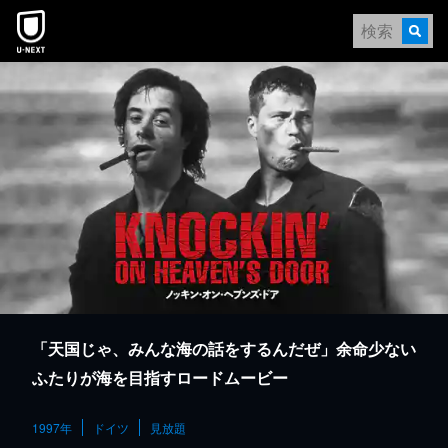
本文へスキップ
「天国じゃ、みんな海の話をするんだぜ」余命少ない
ふたりが海を目指すロードムービー
1997年
ドイツ
見放題