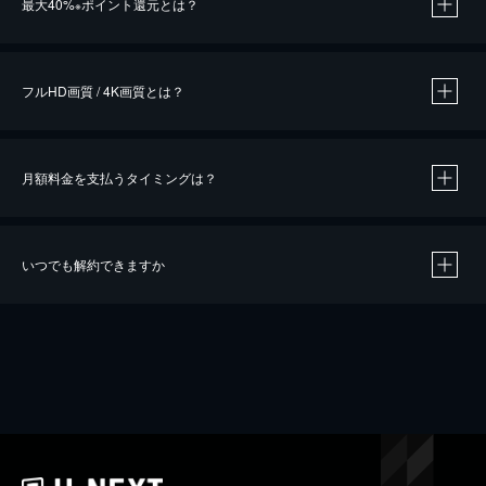
最大40%
ポイント還元とは？
※
※
作品によって必要なポイントが異なります。
フルHD画質 / 4K画質とは？
月額料金を支払うタイミングは？
※
40％ポイント還元の対象は、クレジットカード決済による作品の購入 / レンタルです。
※
iOSアプリのUコイン決済による作品の購入 / レンタルは、20％のポイント還元です。
※
還元の対象外となる決済方法や商品があります。くわしくは
こちら
をご確認ください。
いつでも解約できますか
こちら