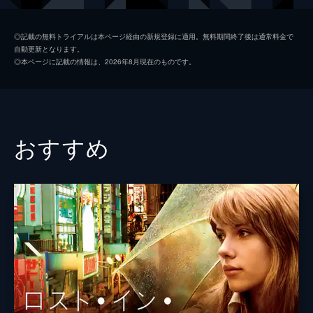
シャーロット・ヘイズ
シェリー・ウィンタース
◎記載の無料トライアルは本ページ経由の新規登録に適用。無料期間終了後は通常料金で
自動更新となります。
クレア・クィルティ
ピーター・セラーズ
◎本ページに記載の情報は、2026年8月現在のものです。
ヴィヴィアン・ダークブルーム
マリアン・ストーン
メアリー・ローレ
ロイス・マクスウェル
監督
スタンリー・キューブリック
おすすめ
脚本
ウラジミール・ナボコフ
原作
ウラジミール・ナボコフ
音楽
ネルソン・リドル
ボブ・ハリス
製作
ジェームズ・Ｂ・ハリス