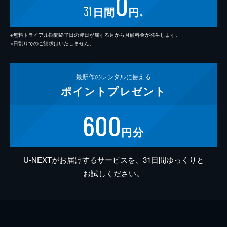
0
31
日間
円
※
※無料トライアル期間終了日の翌日が属する月から月額料金が発生します。
※日割りでのご請求はいたしません。
最新作の
レンタルに使える
ポイント
プレゼント
600
円分
U-NEXTがお届けするサービスを、31日間ゆっくりと
お試しください。