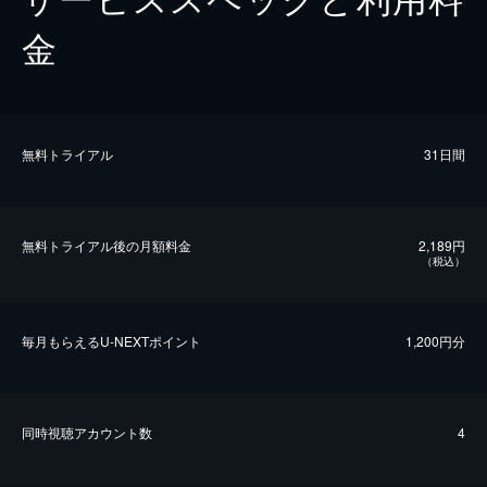
金
無料トライアル
31日間
無料トライアル後の⽉額料金
2,189円
（税込）
毎⽉もらえるU-NEXTポイント
1,200円分
同時視聴アカウント数
4