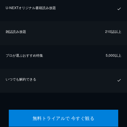
U-NEXTオリジナル書籍読み放題
雑誌読み放題
210誌以上
プロが選ぶおすすめ特集
5,000以上
いつでも解約できる
無料トライアルで 今すぐ観る