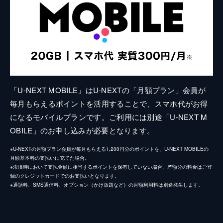
「U-NEXT MOBILE」はU-NEXTの「月額プラン」会員が
毎月もらえるポイントを活用することで、スマホ代がお得
になるモバイルプランです。ご利用には別途「U-NEXT M
OBILE」のお申し込みが必要となります。
※U-NEXTの月額プラン会員が毎月もらえる1,200円分のポイントを、U-NEXT MOBILEの
月額基本料の支払いに充てた場合。
※決済時において支払金額に相当するポイントを保有していない場合、差額分の料金はご登
録のクレジットカードでのお支払いとなります。
※通話料、SMS通信料、オプション（かけ放題など）の月額利用料は別途発生します。