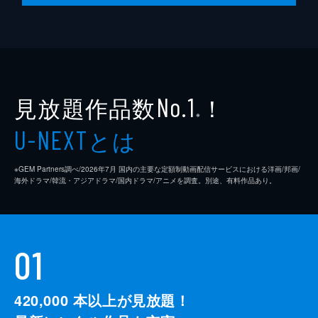
見放題作品数
！
No.1
※
とは
U-NEXT
※GEM Partners調べ/2026年7⽉ 国内の主要な定額制動画配信サービスにおける洋画/邦画/
海外ドラマ/韓流・アジアドラマ/国内ドラマ/アニメを調査。別途、有料作品あり。
01
420,000
本以上が見放題！