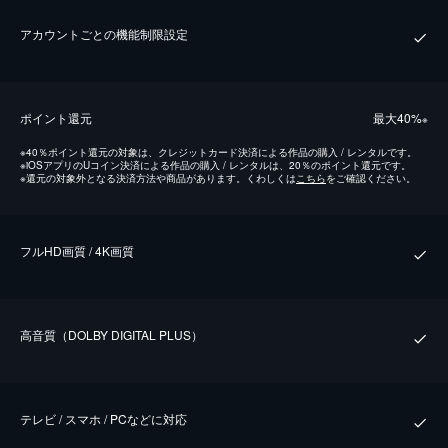
アカウントごとの機能制限設定
ポイント還元
最⼤40%
※
※
40％ポイント還元の対象は、クレジットカード決済による作品の購入 / レンタルです。
※
iOSアプリのUコイン決済による作品の購入 / レンタルは、20％のポイント還元です。
※
還元の対象外となる決済方法や商品があります。くわしくは
こちら
をご確認ください。
フルHD画質 / 4K画質
⾼⾳質（DOLBY DIGITAL PLUS）
テレビ / スマホ / PCなどに対応