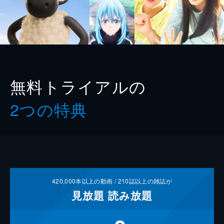
無料トライアルの
2つの特典
420,000
本以上の動画 /
210
誌以上の雑誌が
見放題
読み放題