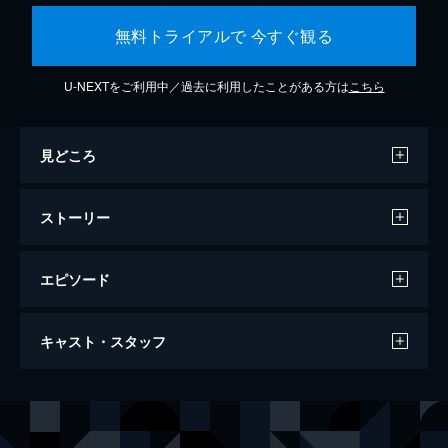
無料トライアルで 今すぐ観る
U-NEXTをご利用中／過去に利用したことがある方は
こちら
見どころ
ストーリー
エピソード
ロリータ
キャスト・スタッフ
154分
出演
ハンバート・ハンバート
ジェームズ・メイソン
ロリータ（ドロレス・ヘイズ）
スー・リオン