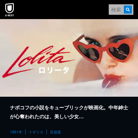
本文へスキップ
ナボコフの小説をキューブリックが映画化。中年紳士
が心奪われたのは、美しい少女…
1961年
イギリス
見放題