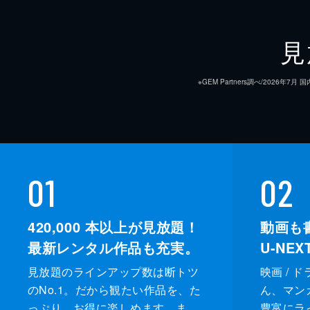
見
※GEM Partners調べ/20
01
02
420,000
本以上が見放題！
動画も
最新レンタル作品も充実。
U-NE
見放題のラインアップ数は断トツ
映画 / 
のNo.1。だから観たい作品を、た
ん、マンガ 
っぷり、お得に楽しめます。ま
豊富にラ