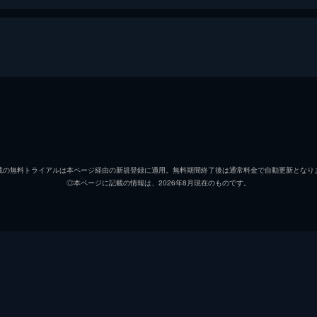
チャオチャオ
バイ・
リー・シン
エディ
載の無料トライアルは本ページ経由の新規登録に適用。無料期間終了後は通常料金で自動更新となり
◎本ページに記載の情報は、2026年8月現在のものです。
チョウ・ルイ
ペース
マオマオ
ジアン
オ・ギ
ヤン・