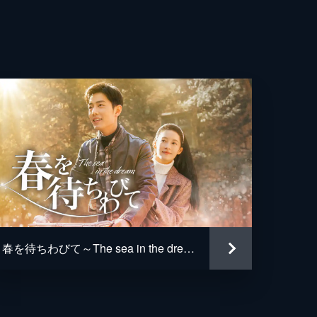
ス
春を待ちわびて～The sea in the dream～