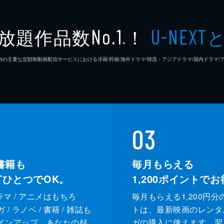
放題作品数
！
No.1
U-NEXT
※
26年7⽉ 国内の主要な定額制動画配信サービスにおける洋画/邦画/海外ドラマ/韓流・アジアドラマ/国内ドラ
03
書籍も
毎月もらえる
XTひとつでOK。
1,200
ポイントでお
ドラマ / アニメはもちろ
毎月もらえる1,200円分
/ ラノベ / 書籍 / 雑誌も
トは、最新映画のレンタ
インアップ。あなたの好
ガの購入に使えます。翌