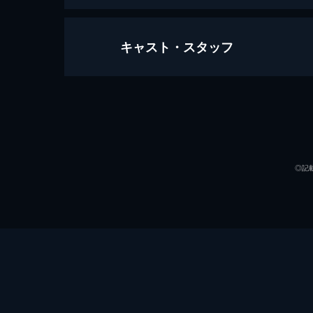
キャスト・スタッフ
最後の晩餐
104分
出演
◎記
監督
脚本