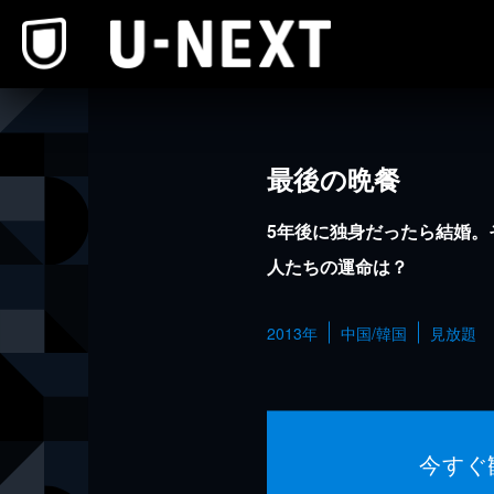
本文へスキップ
最後の晩餐
5年後に独身だったら結婚。
人たちの運命は？
2013年
中国/韓国
見放題
今すぐ