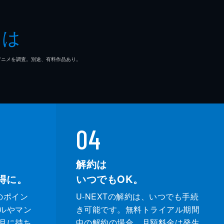
とは
マ/アニメを調査。別途、有料作品あり。
04
解約は
得に。
いつでもOK。
のポイン
U-NEXTの解約は、いつでも手続
ルやマン
き可能です。無料トライアル期間
月に持ち
中の解約の場合、月額料金は発生