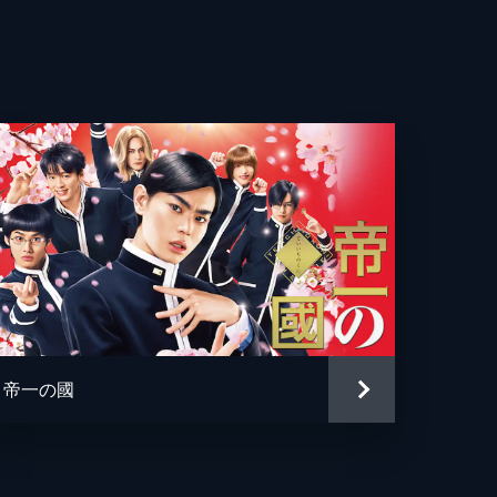
々
園
大
一
日美
治
帝一の國
里何
司