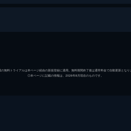
ペコ（星野裕）
窪塚洋
スマイル（月本誠）
ARAT
載の無料トライアルは本ページ経由の新規登録に適用。無料期間終了後は通常料金で自動更新となり
◎本ページに記載の情報は、2026年8月現在のものです。
チャイナ（孔文革）
サム・
ドラゴン（風間竜一）
中村獅
アクマ（佐久間学）
大倉孝
警官
松尾ス