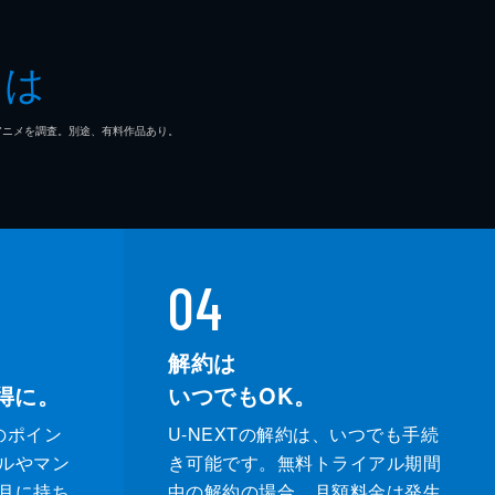
とは
マ/アニメを調査。別途、有料作品あり。
04
解約は
得に。
いつでもOK。
のポイン
U-NEXTの解約は、いつでも手続
ルやマン
き可能です。無料トライアル期間
月に持ち
中の解約の場合、月額料金は発生