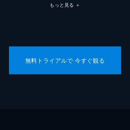
もっと見る
＋
石野真
オババ
夏木マ
小泉丈
竹中直
曽利文
無料トライアルで 今すぐ観る
宮藤官
松本大