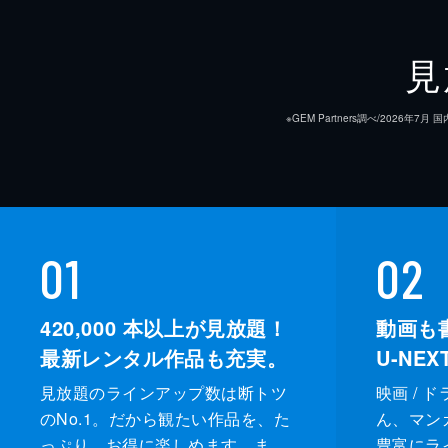
見
※GEM Partners調べ/20
01
02
420,000
本以上が見放題！
動画も
最新レンタル作品も充実。
U-NE
見放題のラインアップ数は断トツ
映画 / 
のNo.1。だから観たい作品を、た
ん、マンガ 
っぷり、お得に楽しめます。ま
豊富にラ