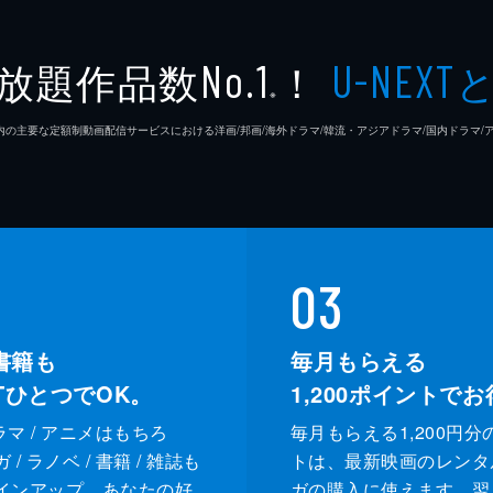
放題作品数
！
No.1
U-NEXT
※
26年7⽉ 国内の主要な定額制動画配信サービスにおける洋画/邦画/海外ドラマ/韓流・アジアドラマ/国内ドラ
03
書籍も
毎月もらえる
XTひとつでOK。
1,200
ポイントでお
ドラマ / アニメはもちろ
毎月もらえる1,200円分
/ ラノベ / 書籍 / 雑誌も
トは、最新映画のレンタ
インアップ。あなたの好
ガの購入に使えます。翌