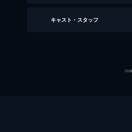
キャスト・スタッフ
ピンポン
114分
出演
◎記