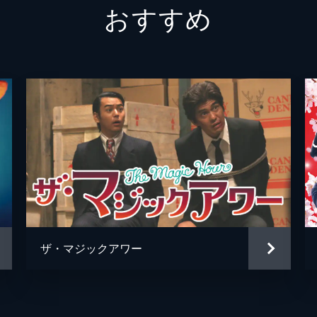
おすすめ
太田キャプテン
荒川良
多胡
近藤公
五味
平野貴
孔のコーチ
翁華栄
真田
末満健
ムー子（アクマの彼女）
三輪明
津田寛
ザ・マジックアワー
馬渕英
山下真