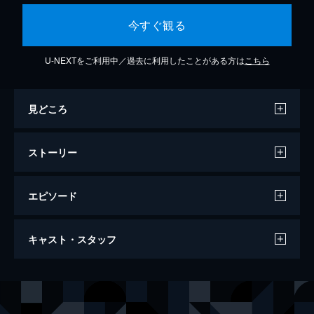
今すぐ観る
U-NEXTをご利用中／過去に利用したことがある方は
こちら
見どころ
ストーリー
エピソード
第1話 『遠いものは避けよ』
キャスト・スタッフ
浮気が原因で妻と離婚したテレビ局勤務の涼
介は、高校時代の同級生・ユキトの家に転が
り込む。隣の部屋にはノリコというOLが住
出演
栗原涼介
田中圭
んでおり、ユキトは彼女に片思い中だ。しか
辰巳ノリコ
木南晴夏