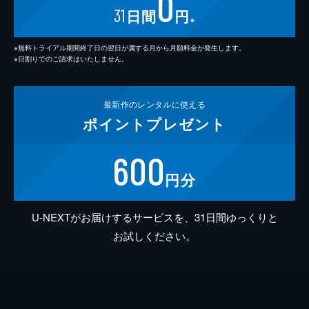
0
31
日間
円
※
※無料トライアル期間終了日の翌日が属する月から月額料金が発生します。
※日割りでのご請求はいたしません。
最新作の
レンタルに使える
ポイント
プレゼント
600
円分
U-NEXTがお届けするサービスを、31日間ゆっくりと
お試しください。