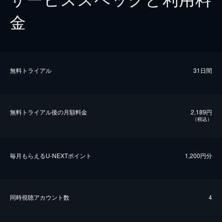
金
無料トライアル
31日間
無料トライアル後の⽉額料金
2,189円
（税込）
毎⽉もらえるU-NEXTポイント
1,200円分
同時視聴アカウント数
4