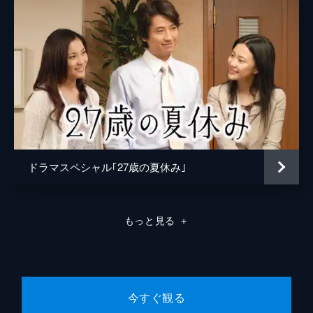
り回されていた。彼は、ある理由から今回の
ドラマを降りると駄々をこねている。涼介
は、大ヒットが確実視されているドラマの主
演の降板を阻止しなければならず…。
35分
第8話 『早耳の耳たおれ』
ユキトは、夜中にかけて行われる海外証券の
株取引にいそしんでいた。買い物でユキトと
ノリコが出掛けると、停電でエレベーターが
止まってしまう。証券市場が始まるまでに戻
らないと大損をするユキトは…。
ドラマスペシャル｢27歳の夏休み｣
39分
第9話 『頭と尻尾はくれてやれ』
「株で3億円儲けた男」としてユキトのテレ
もっと見る
＋
ビ出演が決まり、涼介たち4人は祝杯を挙げ
て泥酔する。翌日、ノリコが目を覚ますと隣
には添い寝する涼介がいた。願ってもないチ
ャンスとノリコはその姿を写メに撮るが…。
37分
今すぐ観る
最終話 『見切り千両』