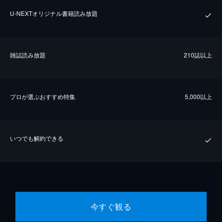
U-NEXTオリジナル書籍読み放題
雑誌読み放題
210誌以上
プロが選ぶおすすめ特集
5,000以上
いつでも解約できる
今すぐ観る