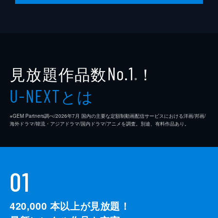
ノリコの思いが実を結び、涼介と同棲を始め
ることに。ユキトと愛莉も株の師弟関係とい
う間柄ながらユキトの家で暮らし始める。し
かし、ノリコは大阪に転勤することになり、
ユキトも株を辞めて就職すると言いだした。
40分
見放題作品数
！
No.1
※
とは
U-NEXT
※GEM Partners調べ/2026年7⽉ 国内の主要な定額制動画配信サービスにおける洋画/邦画/
海外ドラマ/韓流・アジアドラマ/国内ドラマ/アニメを調査。別途、有料作品あり。
01
420,000
本以上が見放題！