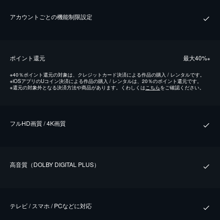
アカウントごとの機能制限設定
ポイント還元
最⼤40%
※
※
40％ポイント還元の対象は、クレジットカード決済による作品の購入 / レンタルです。
※
iOSアプリのUコイン決済による作品の購入 / レンタルは、20％のポイント還元です。
※
還元の対象外となる決済方法や商品があります。くわしくは
こちら
をご確認ください。
フルHD画質 / 4K画質
⾼⾳質（DOLBY DIGITAL PLUS）
テレビ / スマホ / PCなどに対応