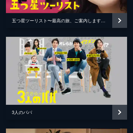
示に基づいて男性株を物色する愛莉。彼女を
好きな涼介は気が気でない。
36分
五つ星ツーリスト〜最高の旅、ご案内します!!〜
第5話 『休むも相場』
冷蔵庫は空っぽだが台風のせいで外食にも行
けない。ノリコと愛莉は「ユキトなら株主優
待でデリバリーフードの割引券を持っている
はず」と気付く。ユキトは数々の割引券を持
っており、涼介も含めた3人は喜ぶが…。
35分
第6話 『相場は相場に聞け』
ユキトの母親が上京してくる。結婚を決めた
女性と同棲していると母親にうそをついてい
た彼は大慌てに。相談を持ち掛けられた涼介
はノリコと偽装の同棲をさせ、その流れで2
人をくっつけてしまおうと思い付く。
3人のパパ
39分
第7話 『二番底は黙って買え』
プロデューサーの涼介が8歳の天才子役に振