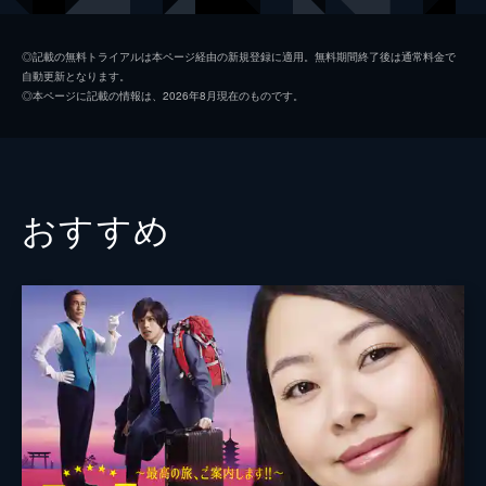
し、ノリコは涼介に一目惚れしてしまう。
39分
赤葉愛莉
中村静香
第2話 『卵は一つのカゴに盛るな』
◎記載の無料トライアルは本ページ経由の新規登録に適用。無料期間終了後は通常料金で
自動更新となります。
愛莉を好きになったため、ユキトの部屋に住
浜崎ユキト
波岡一喜
◎本ページに記載の情報は、2026年8月現在のものです。
み続ける涼介。愛莉の引っ越しを手伝う涼介
ナレーション
梅津秀行
は彼女が大事にしているというサングラスを
誤って壊してしまった。一方、ユキトは勘違
脚本
吉高寿男
いしていて、ノリコを恋人呼ばわりする。
40分
山中隆次郎
おすすめ
第3話 『下手なナンピン素寒貧』
演出
波多野健
愛莉と涼介がユキトの部屋で株の講義を聴い
ていると、会社の会食で泥酔したノリコが帰
岡亨
宅。翌日、目覚めるとロープで手足を縛られ
ていたノリコは、愛莉から昨晩の失態を聞か
され、涼介とユキトに謝りに行くが…。
37分
第4話 『人の行く裏に道あり、花の山』
涼介が帰宅するとユキトがモニターに向かっ
て指示を出していた。株の勉強のため、愛莉
を合コンに参加させていたのだ。ユキトの指