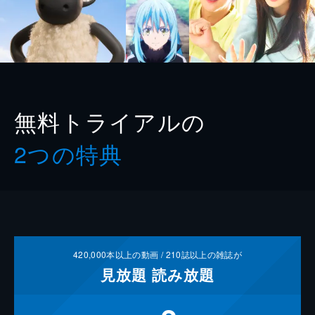
無料トライアルの
2つの特典
420,000
本以上の動画 /
210
誌以上の雑誌が
見放題
読み放題