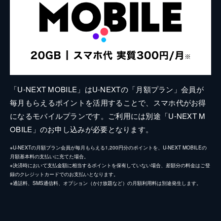
「U-NEXT MOBILE」はU-NEXTの「月額プラン」会員が
毎月もらえるポイントを活用することで、スマホ代がお得
になるモバイルプランです。ご利用には別途「U-NEXT M
OBILE」のお申し込みが必要となります。
※U-NEXTの月額プラン会員が毎月もらえる1,200円分のポイントを、U-NEXT MOBILEの
月額基本料の支払いに充てた場合。
※決済時において支払金額に相当するポイントを保有していない場合、差額分の料金はご登
録のクレジットカードでのお支払いとなります。
※通話料、SMS通信料、オプション（かけ放題など）の月額利用料は別途発生します。