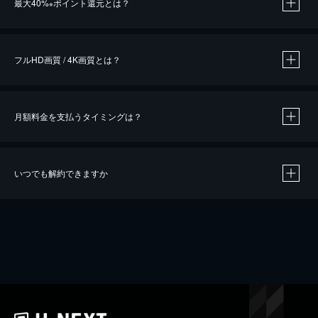
最大40%
ポイント還元とは？
※
※
作品によって必要なポイントが異なります。
フルHD画質 / 4K画質とは？
月額料金を支払うタイミングは？
※
40％ポイント還元の対象は、クレジットカード決済による作品の購入 / レンタルです。
※
iOSアプリのUコイン決済による作品の購入 / レンタルは、20％のポイント還元です。
※
還元の対象外となる決済方法や商品があります。くわしくは
こちら
をご確認ください。
いつでも解約できますか
こちら