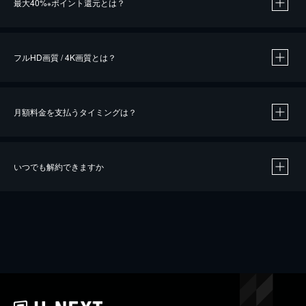
最大40%
ポイント還元とは？
※
※
作品によって必要なポイントが異なります。
フルHD画質 / 4K画質とは？
月額料金を支払うタイミングは？
※
40％ポイント還元の対象は、クレジットカード決済による作品の購入 / レンタルです。
※
iOSアプリのUコイン決済による作品の購入 / レンタルは、20％のポイント還元です。
※
還元の対象外となる決済方法や商品があります。くわしくは
こちら
をご確認ください。
いつでも解約できますか
こちら