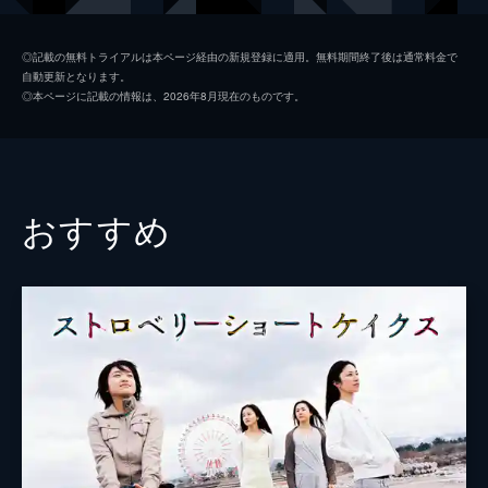
美樹
忽那汐里
◎記載の無料トライアルは本ページ経由の新規登録に適用。無料期間終了後は通常料金で
自動更新となります。
綾
小山田サユリ
◎本ページに記載の情報は、2026年8月現在のものです。
リリー・フランキー
新井浩文
渡辺真起子
おすすめ
監督
ウェイン・ワン
脚本
マイケル・Ｋ・レイ
シンホ・リー
砂田麻美
原作
ハビエル・マリアス
音楽
ユウキ・ヤマモト