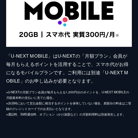
「U-NEXT MOBILE」はU-NEXTの「月額プラン」会員が
毎月もらえるポイントを活用することで、スマホ代がお得
になるモバイルプランです。ご利用には別途「U-NEXT M
OBILE」のお申し込みが必要となります。
※U-NEXTの月額プラン会員が毎月もらえる1,200円分のポイントを、U-NEXT MOBILEの
月額基本料の支払いに充てた場合。
※決済時において支払金額に相当するポイントを保有していない場合、差額分の料金はご登
録のクレジットカードでのお支払いとなります。
※通話料、SMS通信料、オプション（かけ放題など）の月額利用料は別途発生します。