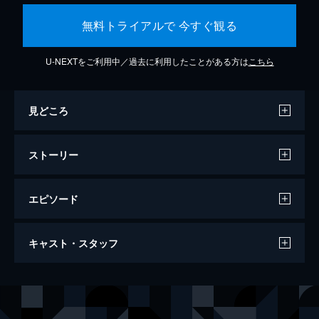
無料トライアルで 今すぐ観る
U-NEXTをご利用中／過去に利用したことがある方は
こちら
見どころ
ストーリー
エピソード
女が眠る時
キャスト・スタッフ
102分
出演
佐原
ビートたけし
清水健二
西島秀俊