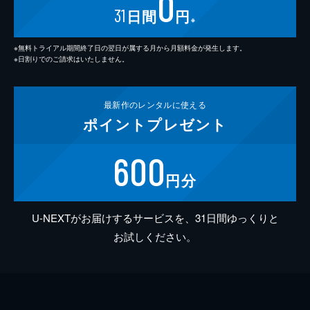
0
31
日間
円
※
※無料トライアル期間終了日の翌日が属する月から月額料金が発生します。
※日割りでのご請求はいたしません。
最新作の
レンタルに使える
ポイント
プレゼント
600
円分
U-NEXTがお届けするサービスを、31日間ゆっくりと
お試しください。