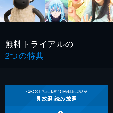
無料トライアルの
2つの特典
420,000
本以上の動画 /
210
誌以上の雑誌が
見放題
読み放題