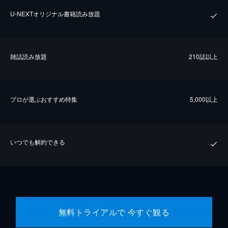
U-NEXTオリジナル書籍読み放題
雑誌読み放題
210誌以上
プロが選ぶおすすめ特集
5,000以上
いつでも解約できる
無料トライアルで 今すぐ観る