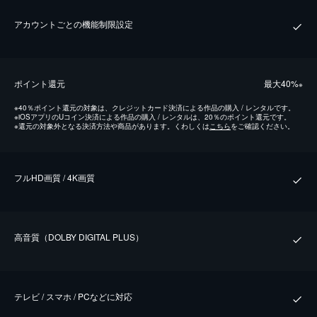
アカウントごとの機能制限設定
ポイント還元
最⼤40%
※
※
40％ポイント還元の対象は、クレジットカード決済による作品の購入 / レンタルです。
※
iOSアプリのUコイン決済による作品の購入 / レンタルは、20％のポイント還元です。
※
還元の対象外となる決済方法や商品があります。くわしくは
こちら
をご確認ください。
フルHD画質 / 4K画質
⾼⾳質（DOLBY DIGITAL PLUS）
テレビ / スマホ / PCなどに対応