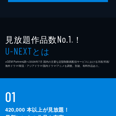
見放題作品数
！
No.1
※
とは
U-NEXT
※GEM Partners調べ/2026年7⽉ 国内の主要な定額制動画配信サービスにおける洋画/邦画/
海外ドラマ/韓流・アジアドラマ/国内ドラマ/アニメを調査。別途、有料作品あり。
01
420,000
本以上が見放題！