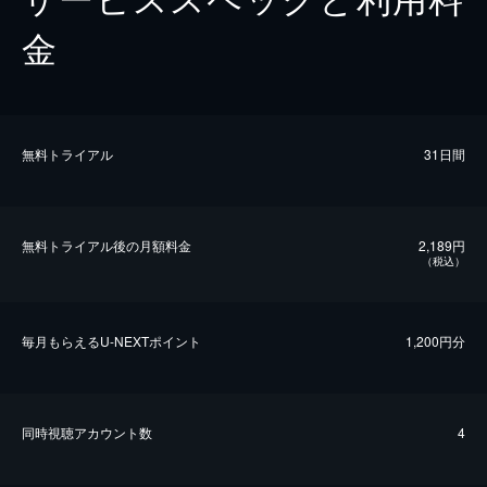
金
無料トライアル
31日間
無料トライアル後の⽉額料金
2,189円
（税込）
毎⽉もらえるU-NEXTポイント
1,200円分
同時視聴アカウント数
4