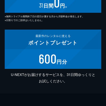
0
31
日間
円
※
※無料トライアル期間終了日の翌日が属する月から月額料金が発生します。
※日割りでのご請求はいたしません。
最新作の
レンタルに使える
ポイント
プレゼント
600
円分
U-NEXTがお届けするサービスを、31日間ゆっくりと
お試しください。