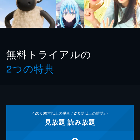
無料トライアルの
2つの特典
420,000
本以上の動画 /
210
誌以上の雑誌が
見放題
読み放題