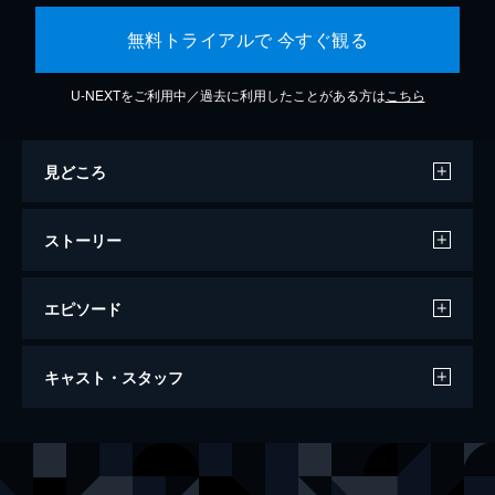
無料トライアルで 今すぐ観る
U-NEXTをご利用中／過去に利用したことがある方は
こちら
見どころ
ストーリー
エピソード
不倫純愛
キャスト・スタッフ
86分
出演
嘉門洋子
津田寛治