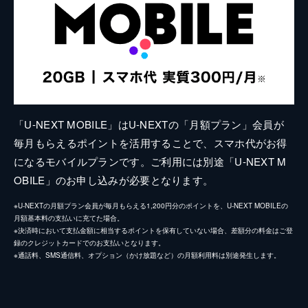
「U-NEXT MOBILE」はU-NEXTの「月額プラン」会員が
毎月もらえるポイントを活用することで、スマホ代がお得
になるモバイルプランです。ご利用には別途「U-NEXT M
OBILE」のお申し込みが必要となります。
※U-NEXTの月額プラン会員が毎月もらえる1,200円分のポイントを、U-NEXT MOBILEの
月額基本料の支払いに充てた場合。
※決済時において支払金額に相当するポイントを保有していない場合、差額分の料金はご登
録のクレジットカードでのお支払いとなります。
※通話料、SMS通信料、オプション（かけ放題など）の月額利用料は別途発生します。