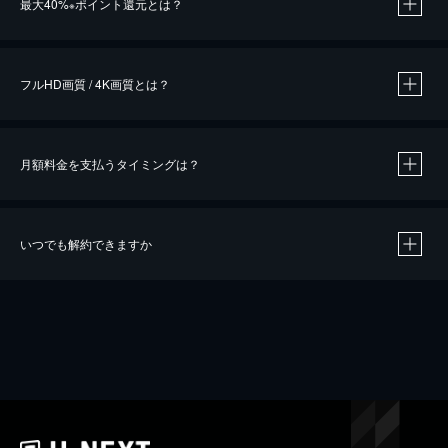
最大40%
ポイント還元とは？
※
※
作品によって必要なポイントが異なります。
フルHD画質 / 4K画質とは？
月額料金を支払うタイミングは？
※
40％ポイント還元の対象は、クレジットカード決済による作品の購入 / レンタルです。
※
iOSアプリのUコイン決済による作品の購入 / レンタルは、20％のポイント還元です。
※
還元の対象外となる決済方法や商品があります。くわしくは
こちら
をご確認ください。
いつでも解約できますか
こちら