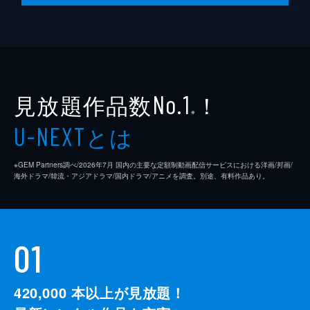
見放題作品数
！
No.1
※
とは
U-NEXT
※GEM Partners調べ/2026年7⽉ 国内の主要な定額制動画配信サービスにおける洋画/邦画/
海外ドラマ/韓流・アジアドラマ/国内ドラマ/アニメを調査。別途、有料作品あり。
01
420,000
本以上が見放題！