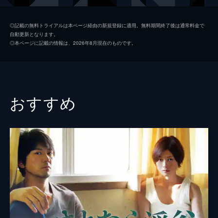
中村優子
◎記載の無料トライアルは本ページ経由の新規登録に適用。無料期間終了後は通常料金で
自動更新となります。
河合龍之介
◎本ページに記載の情報は、2026年8月現在のものです。
監督
矢崎仁司
脚本
矢崎仁司
井土紀州
おすすめ
原作
新堂冬樹