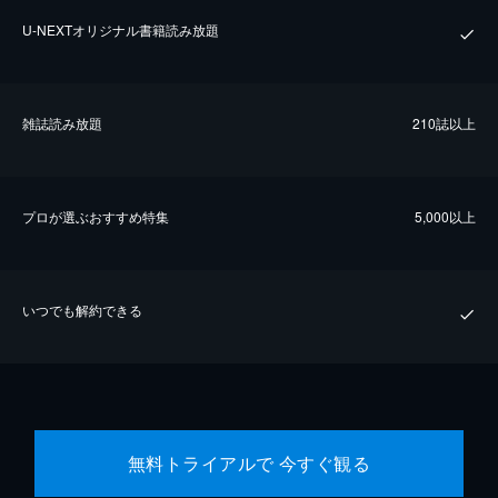
U-NEXTオリジナル書籍読み放題
雑誌読み放題
210誌以上
プロが選ぶおすすめ特集
5,000以上
いつでも解約できる
無料トライアルで 今すぐ観る