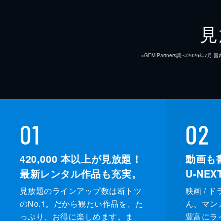
見
※GEM Partners調べ/20
01
02
420,000
本以上が見放題！
動画も
最新レンタル作品も充実。
U-NE
見放題のラインアップ数は断トツ
映画 / 
のNo.1。だから観たい作品を、た
ん、マンガ 
っぷり、お得に楽しめます。ま
豊富にラ