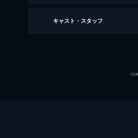
キャスト・スタッフ
オールド・ボーイ
120分
出演
◎記