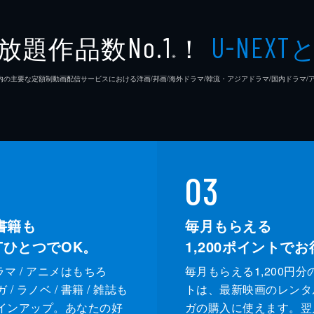
放題作品数
！
No.1
U-NEXT
※
26年7⽉ 国内の主要な定額制動画配信サービスにおける洋画/邦画/海外ドラマ/韓流・アジアドラマ/国内ドラ
03
書籍も
毎月もらえる
XTひとつでOK。
1,200
ポイントでお
ドラマ / アニメはもちろ
毎月もらえる1,200円分
/ ラノベ / 書籍 / 雑誌も
トは、最新映画のレンタ
インアップ。あなたの好
ガの購入に使えます。翌