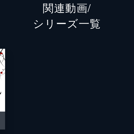
関連動画/
ユン・
シリーズ⼀覧
パク・
パク・
ファン
イム・
土屋ガ
嶺岸信