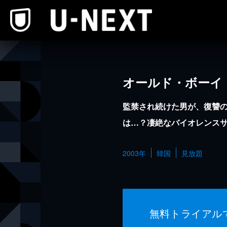
本文へスキップ
オールド・ボーイ
監禁され続けた男が、復讐
は…？凄絶なバイオレンス
2003年
韓国
見放題
無料トライアル