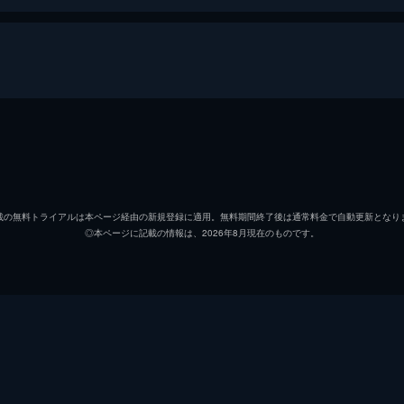
オ・デス
チェ・
イ・ウジン
ユ・ジ
載の無料トライアルは本ページ経由の新規登録に適用。無料期間終了後は通常料金で自動更新となり
◎本ページに記載の情報は、2026年8月現在のものです。
ミド
カン・
チ・デ
キム・
オ・ダ