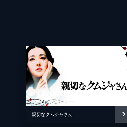
監督
脚本
原作
親切なクムジャさん