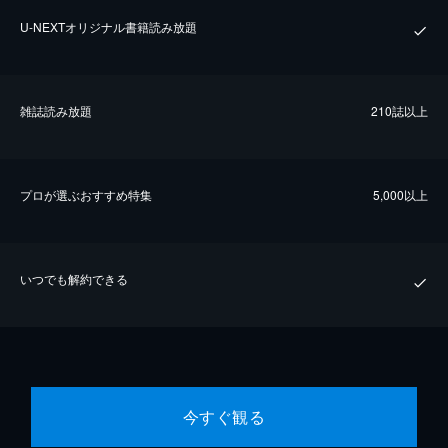
U-NEXTオリジナル書籍読み放題
雑誌読み放題
210誌以上
プロが選ぶおすすめ特集
5,000以上
いつでも解約できる
今すぐ観る