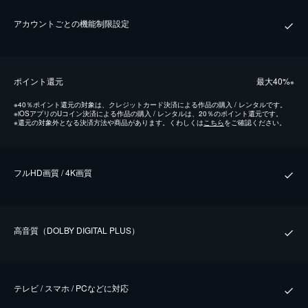
アカウントごとの機能制限設定
ポイント還元
最⼤40%
※
※
40％ポイント還元の対象は、クレジットカード決済による作品の購入 / レンタルです。
※
iOSアプリのUコイン決済による作品の購入 / レンタルは、20％のポイント還元です。
※
還元の対象外となる決済方法や商品があります。くわしくは
こちら
をご確認ください。
フルHD画質 / 4K画質
⾼⾳質（DOLBY DIGITAL PLUS）
テレビ / スマホ / PCなどに対応