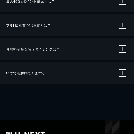
最大40%
ポイント還元とは？
※
※
作品によって必要なポイントが異なります。
フルHD画質 / 4K画質とは？
月額料金を支払うタイミングは？
※
40％ポイント還元の対象は、クレジットカード決済による作品の購入 / レンタルです。
※
iOSアプリのUコイン決済による作品の購入 / レンタルは、20％のポイント還元です。
※
還元の対象外となる決済方法や商品があります。くわしくは
こちら
をご確認ください。
いつでも解約できますか
こちら