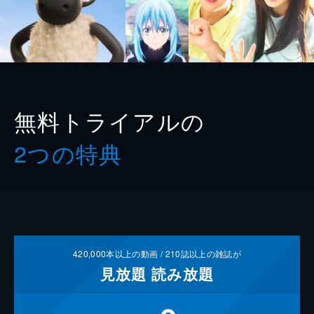
無料トライアルの
2つの特典
420,000
本以上の動画 /
210
誌以上の雑誌が
見放題
読み放題