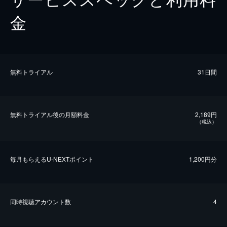
金
無料トライアル
31日間
無料トライアル後の⽉額料金
2,189円
（税込）
毎⽉もらえるU-NEXTポイント
1,200円分
同時視聴アカウント数
4