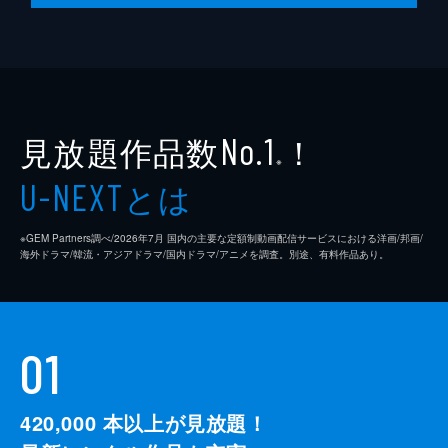
見放題作品数
！
No.1
※
とは
U-NEXT
※GEM Partners調べ/2026年7⽉ 国内の主要な定額制動画配信サービスにおける洋画/邦画/
海外ドラマ/韓流・アジアドラマ/国内ドラマ/アニメを調査。別途、有料作品あり。
01
420,000
本以上が見放題！