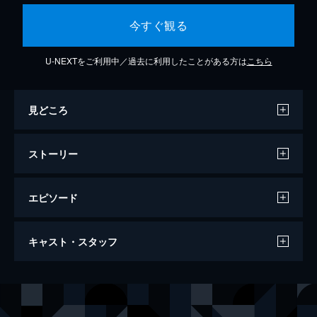
今すぐ観る
U-NEXTをご利用中／過去に利用したことがある方は
こちら
見どころ
ストーリー
エピソード
ヘルドライバー
キャスト・スタッフ
117分
出演
キカ
原裕美子
リッカ
しいなえいひ