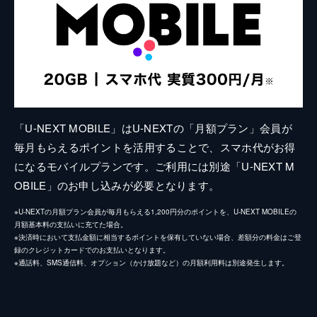
「U-NEXT MOBILE」はU-NEXTの「月額プラン」会員が
毎月もらえるポイントを活用することで、スマホ代がお得
になるモバイルプランです。ご利用には別途「U-NEXT M
OBILE」のお申し込みが必要となります。
※U-NEXTの月額プラン会員が毎月もらえる1,200円分のポイントを、U-NEXT MOBILEの
月額基本料の支払いに充てた場合。
※決済時において支払金額に相当するポイントを保有していない場合、差額分の料金はご登
録のクレジットカードでのお支払いとなります。
※通話料、SMS通信料、オプション（かけ放題など）の月額利用料は別途発生します。