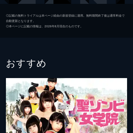
カイト
波岡一喜
◎記載の無料トライアルは本ページ経由の新規登録に適用。無料期間終了後は通常料金で
自動更新となります。
柳憂怜
◎本ページに記載の情報は、2026年8月現在のものです。
岸建太朗
久住みず希
鳥肌実
おすすめ
ガダルカナル・タカ
監督
西村喜廣
脚本
西村喜廣
音楽
中川孝
製作
杉原晃史