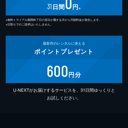
0
31
日間
円
※
※無料トライアル期間終了日の翌日が属する月から月額料金が発生します。
※日割りでのご請求はいたしません。
最新作の
レンタルに使える
ポイント
プレゼント
600
円分
U-NEXTがお届けするサービスを、31日間ゆっくりと
お試しください。