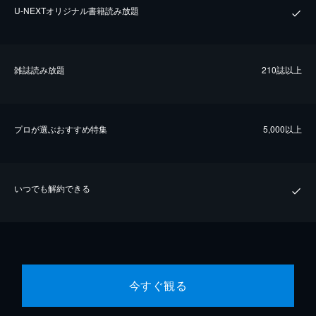
U-NEXTオリジナル書籍読み放題
雑誌読み放題
210誌以上
プロが選ぶおすすめ特集
5,000以上
いつでも解約できる
今すぐ観る