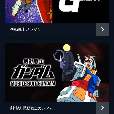
演出
綿田慎也
池野昭二
アニメーション制作
サンライズ
機動戦士ガンダム
劇場版 機動戦士ガンダム