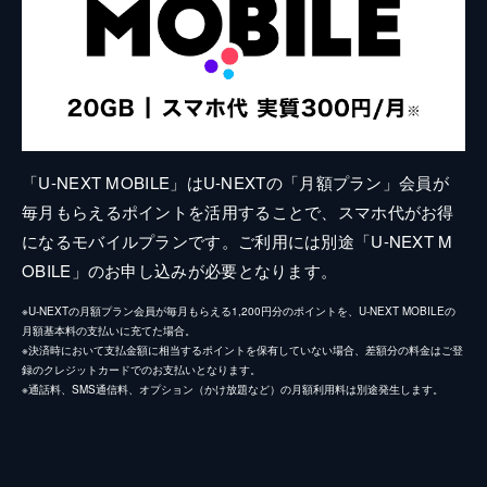
「U-NEXT MOBILE」はU-NEXTの「月額プラン」会員が
毎月もらえるポイントを活用することで、スマホ代がお得
になるモバイルプランです。ご利用には別途「U-NEXT M
OBILE」のお申し込みが必要となります。
※U-NEXTの月額プラン会員が毎月もらえる1,200円分のポイントを、U-NEXT MOBILEの
月額基本料の支払いに充てた場合。
※決済時において支払金額に相当するポイントを保有していない場合、差額分の料金はご登
録のクレジットカードでのお支払いとなります。
※通話料、SMS通信料、オプション（かけ放題など）の月額利用料は別途発生します。