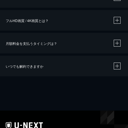
※
作品によって必要なポイントが異なります。
フルHD画質 / 4K画質とは？
月額料金を支払うタイミングは？
※
40％ポイント還元の対象は、クレジットカード決済による作品の購入 / レンタルです。
※
iOSアプリのUコイン決済による作品の購入 / レンタルは、20％のポイント還元です。
※
還元の対象外となる決済方法や商品があります。くわしくは
こちら
をご確認ください。
いつでも解約できますか
こちら