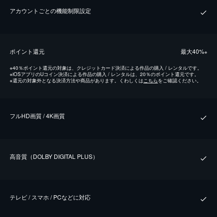
アカウントごとの機能制限設定
ポイント還元
最⼤40%
※
※
40％ポイント還元の対象は、クレジットカード決済による作品の購入 / レンタルです。
※
iOSアプリのUコイン決済による作品の購入 / レンタルは、20％のポイント還元です。
※
還元の対象外となる決済方法や商品があります。くわしくは
こちら
をご確認ください。
フルHD画質 / 4K画質
⾼⾳質（DOLBY DIGITAL PLUS）
テレビ / スマホ / PCなどに対応