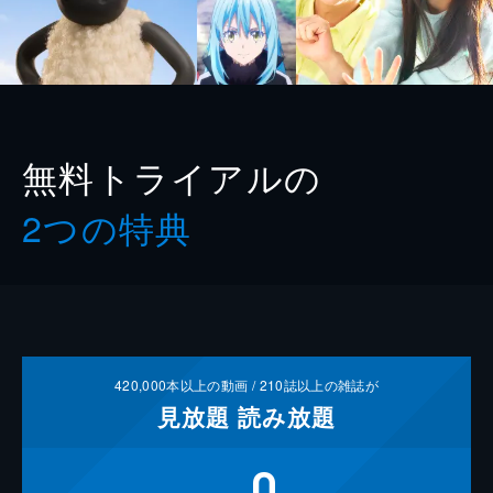
無料トライアルの
2つの特典
420,000
本以上の動画 /
210
誌以上の雑誌が
見放題
読み放題
0