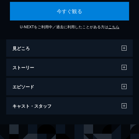
今すぐ観る
U-NEXTをご利用中／過去に利用したことがある方は
こちら
見どころ
ストーリー
エピソード
ガンダムビルドファイターズトライ アイ
キャスト・スタッフ
ランド・ウォーズ
35分
声の出演
カミキ・セカイ
冨樫かずみ
コウサカ・ユウマ
内田雄馬