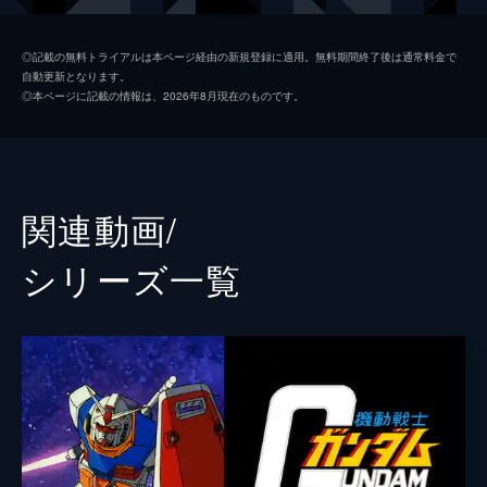
ホシノ・フミナ
牧野由依
◎記載の無料トライアルは本ページ経由の新規登録に適用。無料期間終了後は通常料金で
自動更新となります。
カミキ・ミライ
遠藤綾
◎本ページに記載の情報は、2026年8月現在のものです。
サカイ・ミナト
興津和幸
キジマ・シア
藤田咲
サザキ・カオルコ
広橋涼
関連動画/
監督
綿田慎也
シリーズ⼀覧
キャラクターデザイン
大貫健一
原作
矢立肇
富野由悠季
音楽
林ゆうき
橘麻美