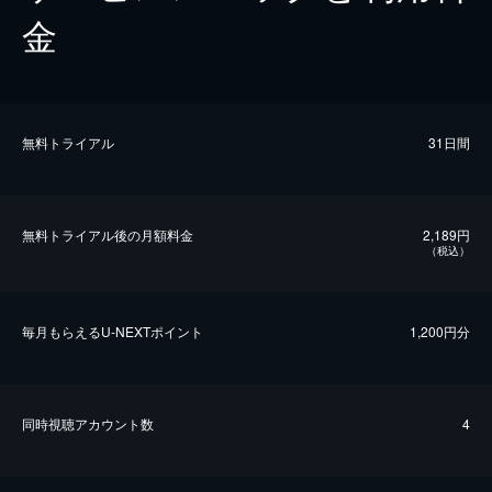
金
無料トライアル
31日間
無料トライアル後の⽉額料金
2,189円
（税込）
毎⽉もらえるU-NEXTポイント
1,200円分
同時視聴アカウント数
4