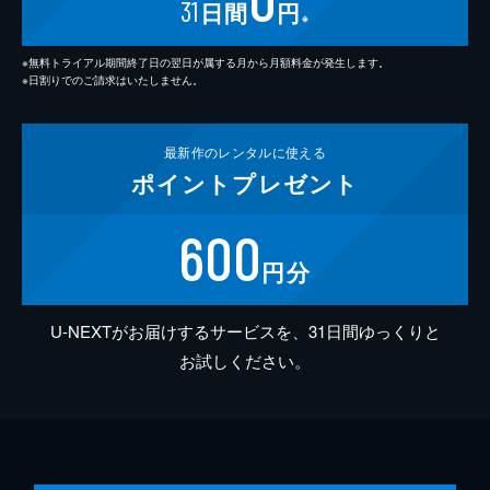
31
日間
円
※
※無料トライアル期間終了日の翌日が属する月から月額料金が発生します。
※日割りでのご請求はいたしません。
最新作の
レンタルに使える
ポイント
プレゼント
600
円分
U-NEXTがお届けするサービスを、31日間ゆっくりと
お試しください。