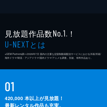
見放題作品数
！
No.1
※
とは
U-NEXT
※GEM Partners調べ/2026年7⽉ 国内の主要な定額制動画配信サービスにおける洋画/邦画/
海外ドラマ/韓流・アジアドラマ/国内ドラマ/アニメを調査。別途、有料作品あり。
01
420,000
本以上が見放題！
最新レンタル作品も充実。