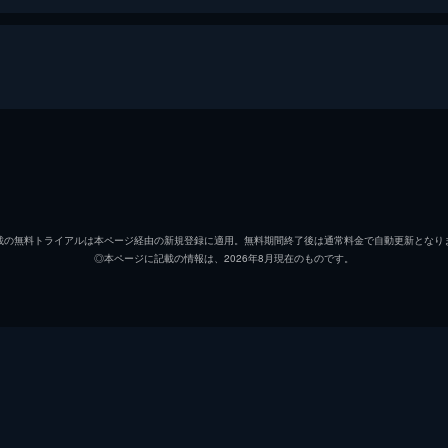
鈴木英雄
大泉洋
早狩比呂美
有村架
載の無料トライアルは本ページ経由の新規登録に適用。無料期間終了後は通常料金で自動更新となり
◎本ページに記載の情報は、2026年8月現在のものです。
藪／小田つぐみ
長澤ま
伊浦
吉沢悠
サンゴ
岡田義
てっこ（黒川徹子）
片瀬那