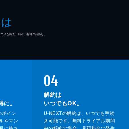
ロタ
とは
弘
マ/アニメを調査。別途、有料作品あり。
藍
千太郎
保
04
郎
解約は
得に。
いつでもOK。
のポイン
U-NEXTの解約は、いつでも手続
ち潤
ルやマン
き可能です。無料トライアル期間
月に持ち
中の解約の場合、月額料金は発生