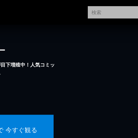
ー
が目下増殖中！人気コミッ
ン
で 今すぐ観る