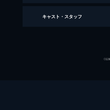
キャスト・スタッフ
アイアムアヒーロー
127分
出演
◎記