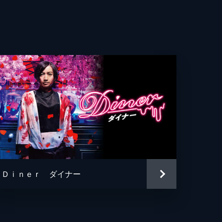
スポーツ
雅
オル
史
美
Ｄｉｎｅｒ ダイナー
美
奈