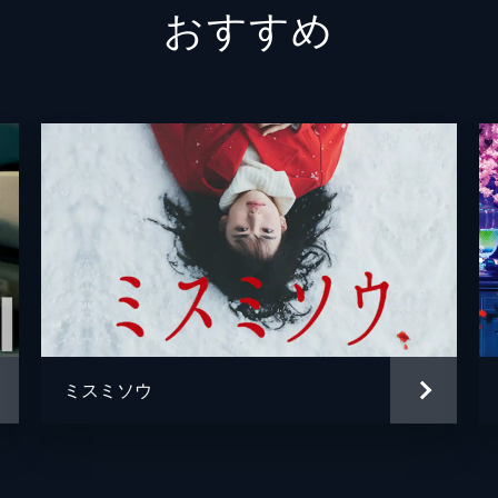
おすすめ
中田コロリ
片桐仁
松尾
マキタ
三谷
塚地武
千倉
風間ト
アベサン
徳井優
タクシーの運転手
村松利
みーちゃん
栗田恵
ミスミソウ
延増静
遠藤留