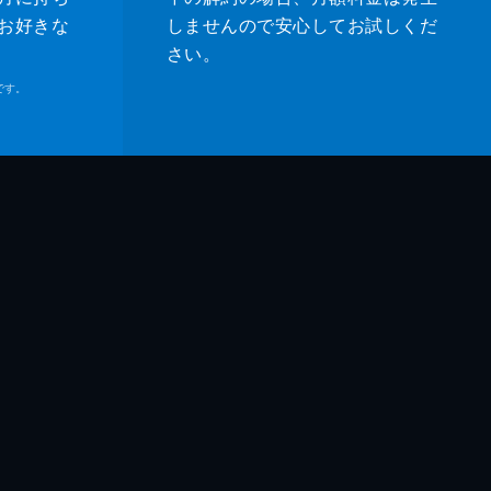
お好きな
しませんので安心してお試しくだ
さい。
つ
です。
介
紀子
吾
ファクララ