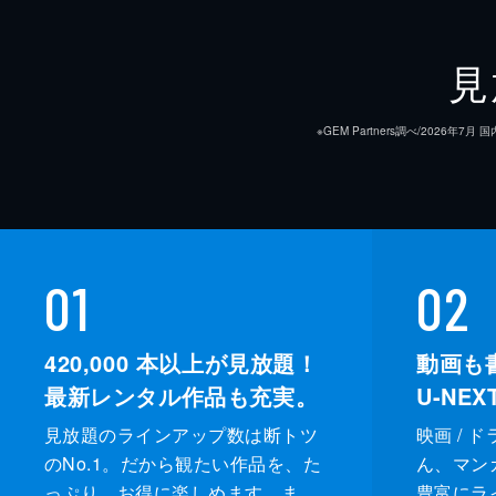
見
※GEM Partners調べ/20
01
02
420,000
本以上が見放題！
動画も
最新レンタル作品も充実。
U-NE
見放題のラインアップ数は断トツ
映画 / 
のNo.1。だから観たい作品を、た
ん、マンガ 
っぷり、お得に楽しめます。ま
豊富にラ