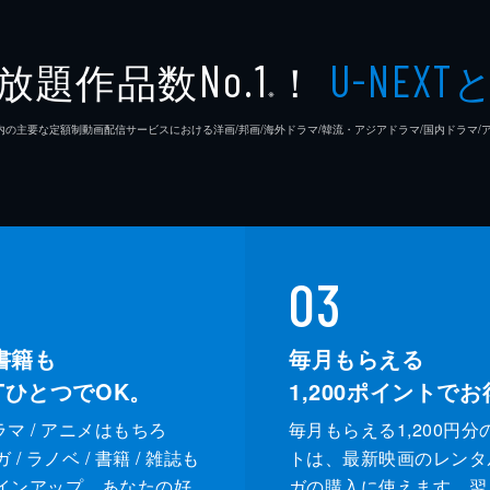
大塚ヒ
放題作品数
！
No.1
U-NEXT
※
長野克
26年7⽉ 国内の主要な定額制動画配信サービスにおける洋画/邦画/海外ドラマ/韓流・アジアドラマ/国内ドラ
寺田伽
日下部
播田美
03
眼鏡太
書籍も
毎月もらえる
XTひとつでOK。
1,200
ポイントでお
末広透
ドラマ / アニメはもちろ
毎月もらえる1,200円分
つちう
/ ラノベ / 書籍 / 雑誌も
トは、最新映画のレンタ
インアップ。あなたの好
ガの購入に使えます。翌