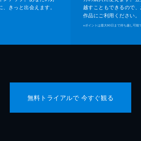
カネコ
に、きっと出会えます。
越すこともできるので、
作品にご利用ください。
安藤な
※
ポイントは最大90日まで持ち越し可能
佐藤信
野木亜
花沢健
ニマ・
無料トライアルで 今すぐ観る
市川南