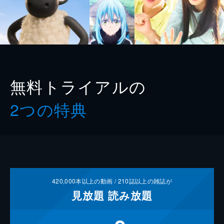
無料トライアルの
2つの特典
420,000
本以上の動画 /
210
誌以上の雑誌が
見放題
読み放題