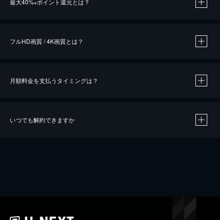
最大40%
ポイント還元とは？
※
※
作品によって必要なポイントが異なります。
フルHD画質 / 4K画質とは？
月額料金を支払うタイミングは？
※
40％ポイント還元の対象は、クレジットカード決済による作品の購入 / レンタルです。
※
iOSアプリのUコイン決済による作品の購入 / レンタルは、20％のポイント還元です。
※
還元の対象外となる決済方法や商品があります。くわしくは
こちら
をご確認ください。
いつでも解約できますか
こちら