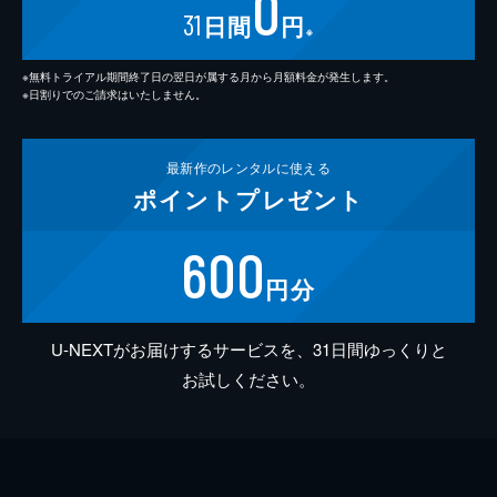
0
31
日間
円
※
※無料トライアル期間終了日の翌日が属する月から月額料金が発生します。
※日割りでのご請求はいたしません。
最新作の
レンタルに使える
ポイント
プレゼント
600
円分
U-NEXTがお届けするサービスを、31日間ゆっくりと
お試しください。