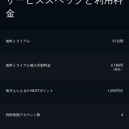
金
無料トライアル
31日間
無料トライアル後の⽉額料金
2,189円
（税込）
毎⽉もらえるU-NEXTポイント
1,200円分
同時視聴アカウント数
4