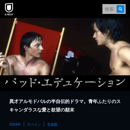
本文へスキップ
異才アルモドバルの半自伝的ドラマ。青年ふたりのス
キャンダラスな愛と欲望の顛末
2004年
スペイン
見放題