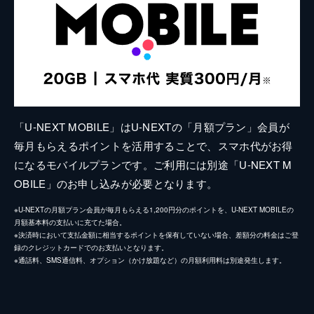
「U-NEXT MOBILE」はU-NEXTの「月額プラン」会員が
毎月もらえるポイントを活用することで、スマホ代がお得
になるモバイルプランです。ご利用には別途「U-NEXT M
OBILE」のお申し込みが必要となります。
※U-NEXTの月額プラン会員が毎月もらえる1,200円分のポイントを、U-NEXT MOBILEの
月額基本料の支払いに充てた場合。
※決済時において支払金額に相当するポイントを保有していない場合、差額分の料金はご登
録のクレジットカードでのお支払いとなります。
※通話料、SMS通信料、オプション（かけ放題など）の月額利用料は別途発生します。