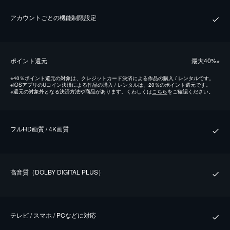
アカウントごとの機能制限設定
ポイント還元
最⼤40%
※
※
40％ポイント還元の対象は、クレジットカード決済による作品の購入 / レンタルです。
※
iOSアプリのUコイン決済による作品の購入 / レンタルは、20％のポイント還元です。
※
還元の対象外となる決済方法や商品があります。くわしくは
こちら
をご確認ください。
フルHD画質 / 4K画質
⾼⾳質（DOLBY DIGITAL PLUS）
テレビ / スマホ / PCなどに対応