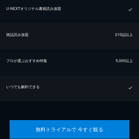
U-NEXTオリジナル書籍読み放題
雑誌読み放題
210誌以上
プロが選ぶおすすめ特集
5,000以上
いつでも解約できる
無料トライアルで 今すぐ観る