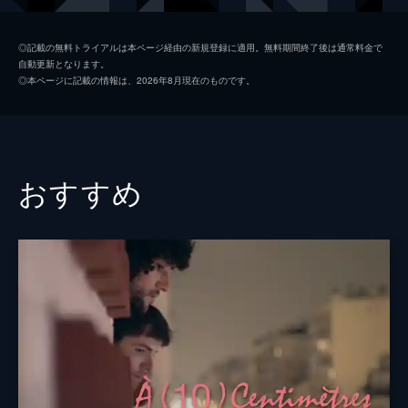
パキート
ハビエル・カマラ
◎記載の無料トライアルは本ページ経由の新規登録に適用。無料期間終了後は通常料金で
自動更新となります。
ベレングエル氏
ルイス・オマール
◎本ページに記載の情報は、2026年8月現在のものです。
マノロ神父
ダニエル・ヒメネス・カチョ
モニカ
レオノール・ワトリング
イグナシオ（少年時代）
ナチョ・ペレス
おすすめ
エンリケ（少年時代）
ラウル・ガルシア・フォルネイロ
監督
ペドロ・アルモドバル
脚本
ペドロ・アルモドバル
音楽
アルベルト・イグレシアス
製作
ペドロ・アルモドバル
アグスティン・アルモドバル