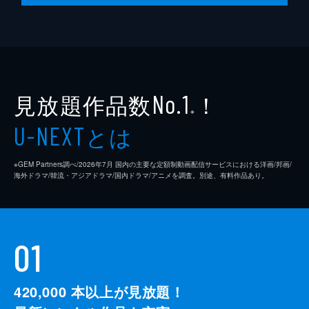
見放題作品数
！
No.1
※
とは
U-NEXT
※GEM Partners調べ/2026年7⽉ 国内の主要な定額制動画配信サービスにおける洋画/邦画/
海外ドラマ/韓流・アジアドラマ/国内ドラマ/アニメを調査。別途、有料作品あり。
01
420,000
本以上が見放題！