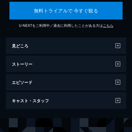
無料トライアルで 今すぐ観る
U-NEXTをご利用中／過去に利用したことがある方は
こちら
見どころ
ストーリー
エピソード
バッド・エデュケーション
キャスト・スタッフ
105分
出演
イグナシオ／アンヘル／サハラ
ガエル・ガルシア・ベルナル
エンリケ
フェレ・マルティネス