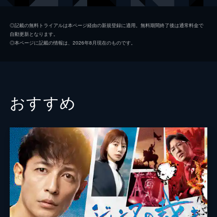
と、現れたのは白銀佳代。
44分
鳥塚陽一
山口良一
#2 職場に家庭にトラブル巻き込まれす
◎記載の無料トライアルは本ページ経由の新規登録に適用。無料期間終了後は通常料金で
自動更新となります。
ぎ･･･流石に参った
船津真紀
原扶貴子
◎本ページに記載の情報は、2026年8月現在のものです。
晴之の上司・加納が有価証券偽造の容疑で逮
原山武史
内田滋
捕される事件が起き、市民相談室内は騒然。
その情報を知った、ちとせ中央新報の社会部
三池徹
大河内浩
記者・八嶋が、市役所内をうろつき…。
44分
三浦浩一
おすすめ
#3 ストレスもはや限界！？晴之ついにキ
柿園まみ
遊井亮子
レる！
小学生がワニ発見 ! との連絡を受け、ワニ公
住吉弘志
村杉蝉之介
園の池に駆けつけた晴之は、水面にワニの尻
尾のようなものを見て唖然。さっそく上司の
清水伸
鳥塚に報告するが相手にもされない。
小浜繭子
恒吉梨絵
44分
#4 市長の暴行と上司の圧力、妻の家出ま
まいど豊
で・・・俺は絶対負けない！
常磐市長の暴行事件で、ケガをして帰宅した
板倉チヒロ
晴之はそのまま寝てしまう。が、翌日、裕美