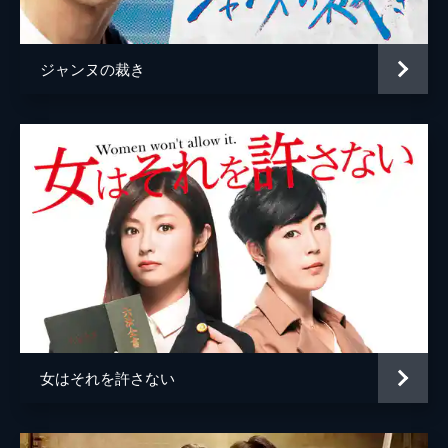
加納民夫
日野陽仁
が息子の真也を連れて家を飛び出したことが
分かり、あ然！！裕美に電話をしたが留守電
橘絵里香
瀧内公美
の状態が続く。
ジャンヌの裁き
44分
倉永真也
五十嵐陽向
#5 和解か？さらなる対立か？晴之VS市長
白銀佳代
木の実ナナ
再び
晴之は、常連クレイマーの白銀佳代とのトラ
長田孝治
西村和彦
ブルで警察に通報され、事情聴取を受けてい
た。俺は悪くないと憤慨する晴之をなだめる
常磐栄太
鹿賀丈史
警察署員から、ワニ騒動は白銀の自作自演で
監督
本橋圭太
間違いないとの話をされ・・・。
44分
岡嶋純一
#6 常磐市長出馬断念！運命の市長選の行
方は？
脚本
大林利江子
晴之は、常磐市長を正式に告発し、警察は傷
小川眞住枝
害事件として捜査し始めた。そんな晴之に三
池は告発を取り下げるように忠告するが、泣
女はそれを許さない
三國月々子
き寝入りはしないと突っぱねた。
44分
原作
山本甲士
#7 談合疑惑に収賄まで・・・不正に立ち