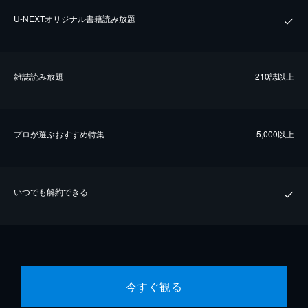
U-NEXTオリジナル書籍読み放題
雑誌読み放題
210誌以上
プロが選ぶおすすめ特集
5,000以上
いつでも解約できる
今すぐ観る