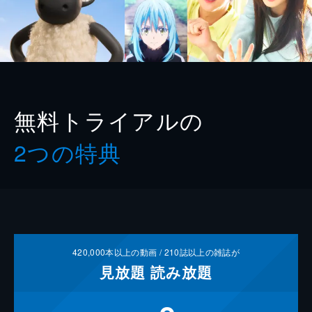
無料トライアルの
2つの特典
420,000
本以上の動画 /
210
誌以上の雑誌が
見放題
読み放題