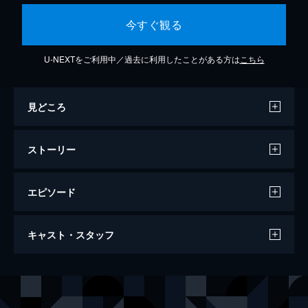
今すぐ観る
U-NEXTをご利用中／過去に利用したことがある方は
こちら
見どころ
ストーリー
エピソード
#1 倉永晴之、毎日 毎日 とげだらけ
キャスト・スタッフ
わにのくに市役所、市民相談室主査・倉永晴
之は、市民の意見や要望が溢れる窓口対応や
電話に日々追われている。そこにまた新たな
出演
倉永晴之
田辺誠一
問題が！「ワニ公園に本物のワニが出た！」
倉永裕美
西田尚美