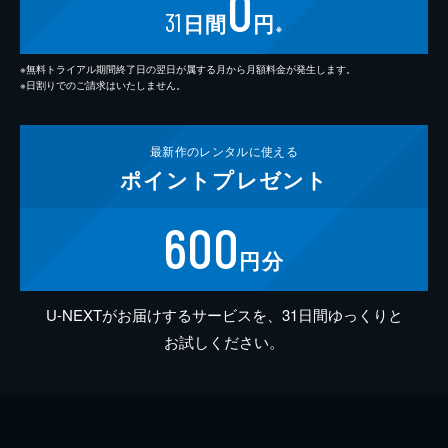
0
31
日間
円
※
※無料トライアル期間終了日の翌日が属する月から月額料金が発生します。
※日割りでのご請求はいたしません。
最新作の
レンタルに使える
ポイント
プレゼント
600
円分
U-NEXTがお届けするサービスを、31日間ゆっくりと
お試しください。