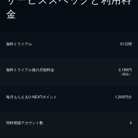
金
無料トライアル
31日間
無料トライアル後の⽉額料金
2,189円
（税込）
毎⽉もらえるU-NEXTポイント
1,200円分
同時視聴アカウント数
4