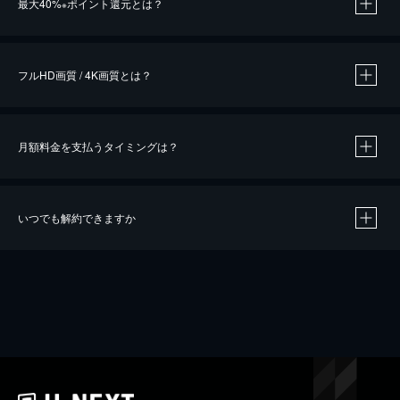
最大40%
ポイント還元とは？
※
※
作品によって必要なポイントが異なります。
フルHD画質 / 4K画質とは？
月額料金を支払うタイミングは？
※
40％ポイント還元の対象は、クレジットカード決済による作品の購入 / レンタルです。
※
iOSアプリのUコイン決済による作品の購入 / レンタルは、20％のポイント還元です。
※
還元の対象外となる決済方法や商品があります。くわしくは
こちら
をご確認ください。
いつでも解約できますか
こちら