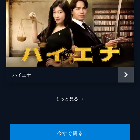
音楽
河野伸
向かえ！
市役所内の土地開発公社に出向になった晴之
は、以前啖呵を切った住吉課長の下で働くこ
とになる。そして、いじめとも思われるほど
雑用仕事さえさせてもらえず所在がない。
44分
#8 勝算なき選挙戦・・・晴之は奇跡を起
こせるか？
市役所を退職した晴之は、街中でゴミ拾いを
する日々。その姿を見た元部下の原山は、子
ハイエナ
供に「ゴミおやじ！」と呼ばれる晴之の哀れ
な姿を目の当たりにして、声もかけられな
い。
43分
もっと見る
＋
今すぐ観る