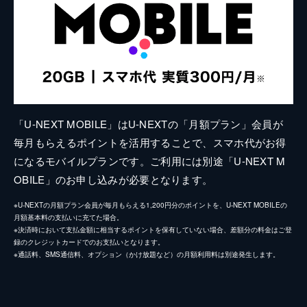
「U-NEXT MOBILE」はU-NEXTの「月額プラン」会員が
毎月もらえるポイントを活用することで、スマホ代がお得
になるモバイルプランです。ご利用には別途「U-NEXT M
OBILE」のお申し込みが必要となります。
※U-NEXTの月額プラン会員が毎月もらえる1,200円分のポイントを、U-NEXT MOBILEの
月額基本料の支払いに充てた場合。
※決済時において支払金額に相当するポイントを保有していない場合、差額分の料金はご登
録のクレジットカードでのお支払いとなります。
※通話料、SMS通信料、オプション（かけ放題など）の月額利用料は別途発生します。