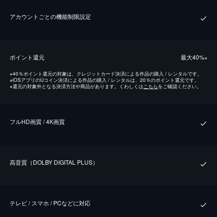
アカウントごとの機能制限設定
ポイント還元
最⼤40%
※
※
40％ポイント還元の対象は、クレジットカード決済による作品の購入 / レンタルです。
※
iOSアプリのUコイン決済による作品の購入 / レンタルは、20％のポイント還元です。
※
還元の対象外となる決済方法や商品があります。くわしくは
こちら
をご確認ください。
フルHD画質 / 4K画質
⾼⾳質（DOLBY DIGITAL PLUS）
テレビ / スマホ / PCなどに対応