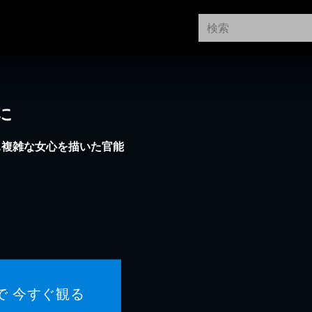
に
…複雑な女心を描いた官能
で 今すぐ観る