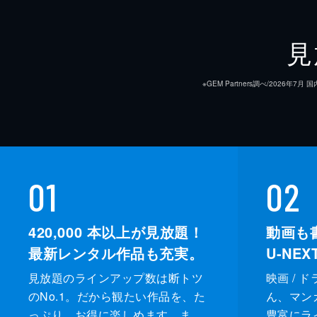
見
※GEM Partners調べ/20
01
02
420,000
本以上が見放題！
動画も
最新レンタル作品も充実。
U-NE
見放題のラインアップ数は断トツ
映画 / 
のNo.1。だから観たい作品を、た
ん、マンガ 
っぷり、お得に楽しめます。ま
豊富にラ