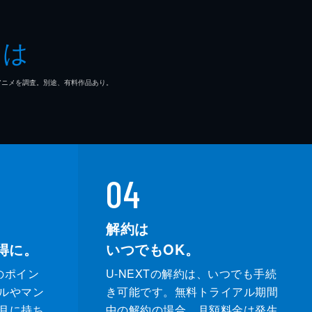
とは
マ/アニメを調査。別途、有料作品あり。
04
解約は
得に。
いつでもOK。
のポイン
U-NEXTの解約は、いつでも手続
ルやマン
き可能です。無料トライアル期間
月に持ち
中の解約の場合、月額料金は発生