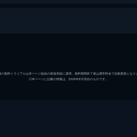
沢石琴子
璃子
川野陸
根岸拓
載の無料トライアルは本ページ経由の新規登録に適用。無料期間終了後は通常料金で自動更新となり
◎本ページに記載の情報は、2026年8月現在のものです。
剛田元気
川村亮
神戸浩
藤田朋
吉田浩