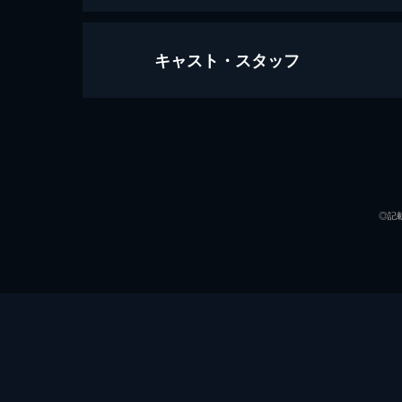
キャスト・スタッフ
好きでもないくせに
85分
出演
◎記
監督