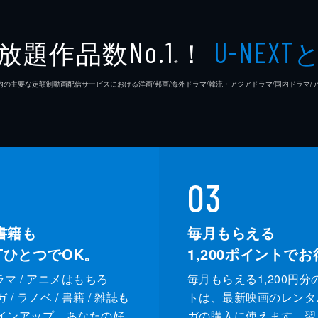
放題作品数
！
No.1
U-NEXT
※
26年7⽉ 国内の主要な定額制動画配信サービスにおける洋画/邦画/海外ドラマ/韓流・アジアドラマ/国内ドラ
03
書籍も
毎月もらえる
XTひとつでOK。
1,200
ポイントでお
ドラマ / アニメはもちろ
毎月もらえる1,200円分
/ ラノベ / 書籍 / 雑誌も
トは、最新映画のレンタ
インアップ。あなたの好
ガの購入に使えます。翌