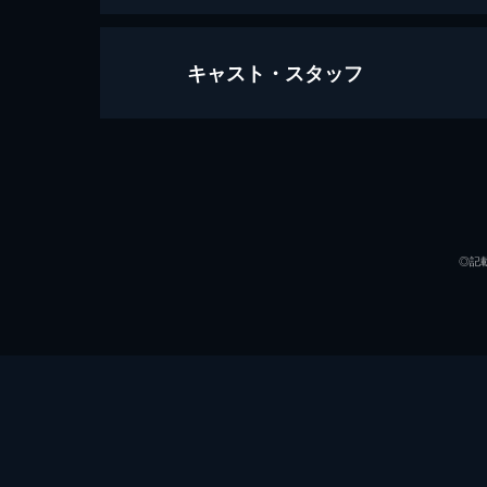
キャスト・スタッフ
シチズンフォー スノーデンの暴露
114分
出演
監督
◎記
製作