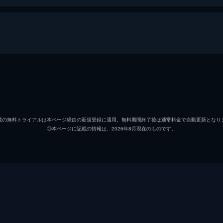
エドワード・スノーデン
ローラ・ポイトラス
載の無料トライアルは本ページ経由の新規登録に適用。無料期間終了後は通常料金で自動更新となり
◎本ページに記載の情報は、2026年8月現在のものです。
ディルク・ヴィルツキー
ローラ・ポイトラス
マティルド・ボンフォワ