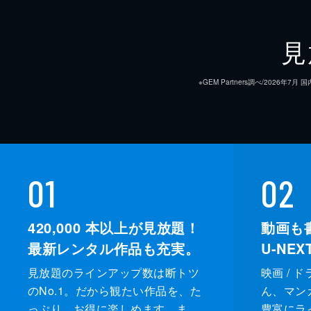
見
※GEM Partners調べ/20
01
02
420,000
本以上が見放題！
動画も
最新レンタル作品も充実。
U-NE
見放題のラインアップ数は断トツ
映画 / 
のNo.1。だから観たい作品を、た
ん、マンガ 
っぷり、お得に楽しめます。ま
豊富にラ