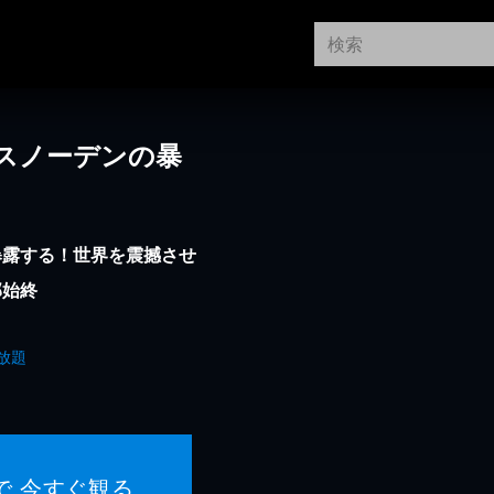
スノーデンの暴
暴露する！世界を震撼させ
部始終
放題
で 今すぐ観る