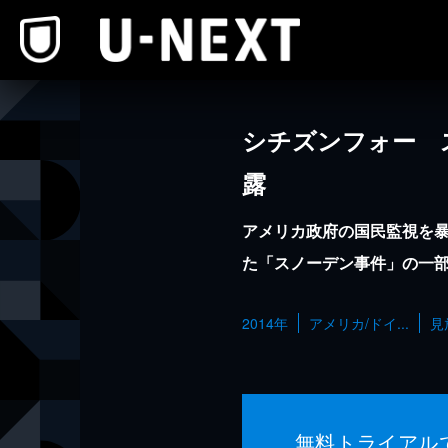
本文へスキップ
シチズンフォー 
露
アメリカ政府の国民監視を
た「スノーデン事件」の一
2014年
アメリカ/ドイ...
見
無料トライアル