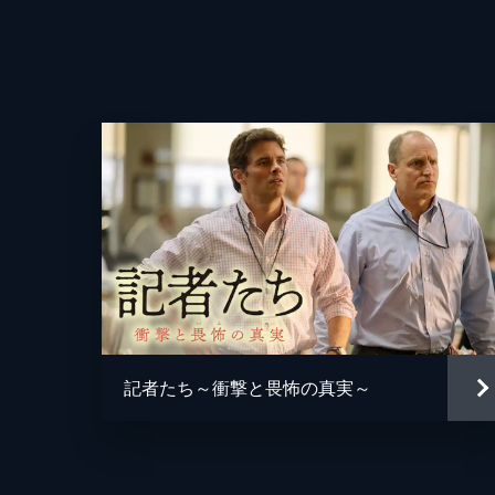
記者たち～衝撃と畏怖の真実～