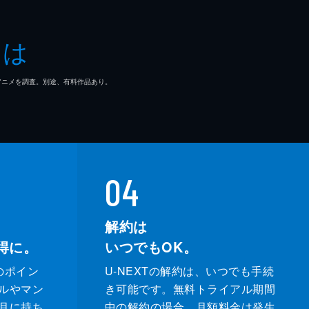
とは
マ/アニメを調査。別途、有料作品あり。
04
解約は
得に。
いつでもOK。
のポイン
U-NEXTの解約は、いつでも手続
ルやマン
き可能です。無料トライアル期間
月に持ち
中の解約の場合、月額料金は発生