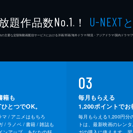
放題作品数
！
No.1
U-NEXT
※
26年7⽉ 国内の主要な定額制動画配信サービスにおける洋画/邦画/海外ドラマ/韓流・アジアドラマ/国内ドラ
03
書籍も
毎月もらえる
XTひとつでOK。
1,200
ポイントでお
ドラマ / アニメはもちろ
毎月もらえる1,200円分
/ ラノベ / 書籍 / 雑誌も
トは、最新映画のレンタ
インアップ。あなたの好
ガの購入に使えます。翌