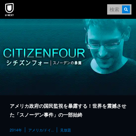
本文へスキップ
アメリカ政府の国民監視を暴露する！世界を震撼させ
た「スノーデン事件」の一部始終
2014年
アメリカ/ドイ...
見放題