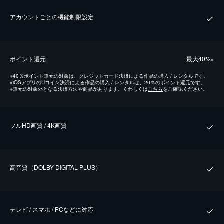
アカウントごとの機能制限設定
ポイント還元
最⼤40%
※
※
40％ポイント還元の対象は、クレジットカード決済による作品の購入 / レンタルです。
※
iOSアプリのUコイン決済による作品の購入 / レンタルは、20％のポイント還元です。
※
還元の対象外となる決済方法や商品があります。くわしくは
こちら
をご確認ください。
フルHD画質 / 4K画質
⾼⾳質（DOLBY DIGITAL PLUS）
テレビ / スマホ / PCなどに対応