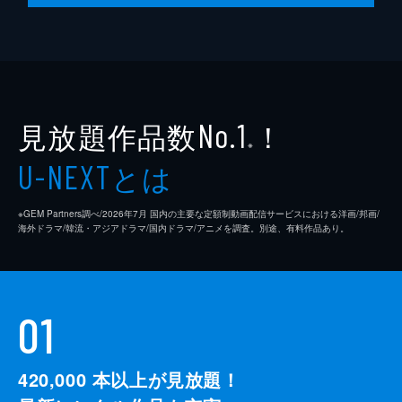
見放題作品数
！
No.1
※
とは
U-NEXT
※GEM Partners調べ/2026年7⽉ 国内の主要な定額制動画配信サービスにおける洋画/邦画/
海外ドラマ/韓流・アジアドラマ/国内ドラマ/アニメを調査。別途、有料作品あり。
01
420,000
本以上が見放題！