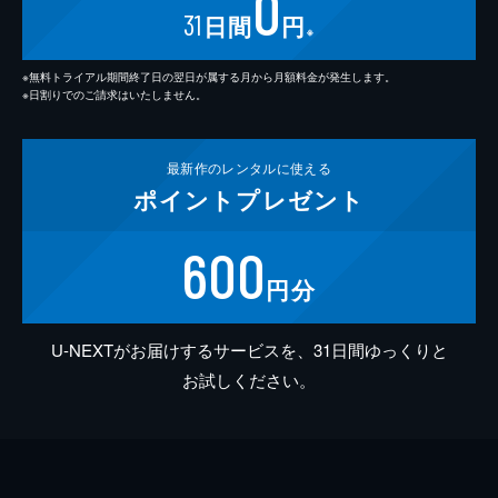
0
31
日間
円
※
※無料トライアル期間終了日の翌日が属する月から月額料金が発生します。
※日割りでのご請求はいたしません。
最新作の
レンタルに使える
ポイント
プレゼント
600
円分
U-NEXTがお届けするサービスを、31日間ゆっくりと
お試しください。