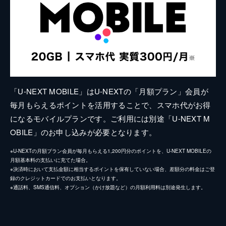
「U-NEXT MOBILE」はU-NEXTの「月額プラン」会員が
毎月もらえるポイントを活用することで、スマホ代がお得
になるモバイルプランです。ご利用には別途「U-NEXT M
OBILE」のお申し込みが必要となります。
※U-NEXTの月額プラン会員が毎月もらえる1,200円分のポイントを、U-NEXT MOBILEの
月額基本料の支払いに充てた場合。
※決済時において支払金額に相当するポイントを保有していない場合、差額分の料金はご登
録のクレジットカードでのお支払いとなります。
※通話料、SMS通信料、オプション（かけ放題など）の月額利用料は別途発生します。