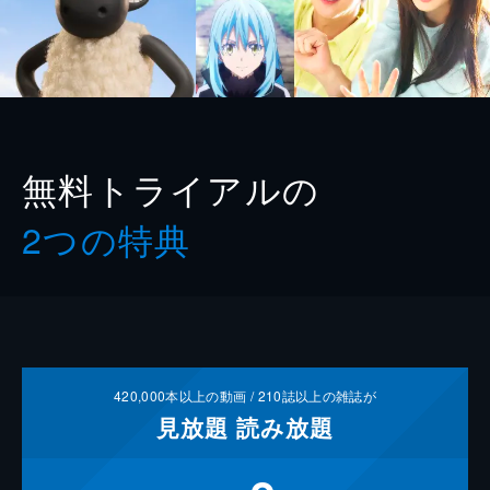
無料トライアルの
2つの特典
420,000
本以上の動画 /
210
誌以上の雑誌が
見放題
読み放題