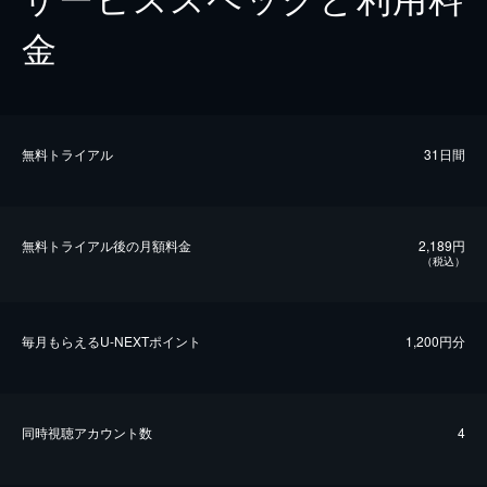
金
無料トライアル
31日間
無料トライアル後の⽉額料金
2,189円
（税込）
毎⽉もらえるU-NEXTポイント
1,200円分
同時視聴アカウント数
4