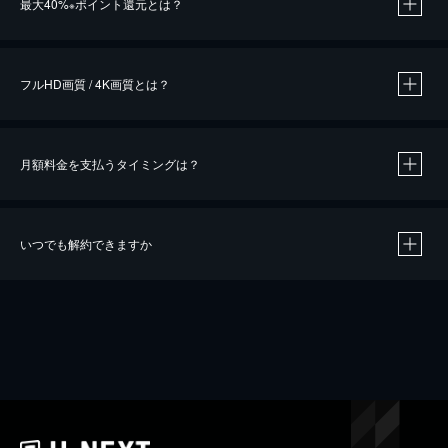
最大40%
ポイント還元とは？
※
※
作品によって必要なポイントが異なります。
フルHD画質 / 4K画質とは？
月額料金を支払うタイミングは？
※
40％ポイント還元の対象は、クレジットカード決済による作品の購入 / レンタルです。
※
iOSアプリのUコイン決済による作品の購入 / レンタルは、20％のポイント還元です。
※
還元の対象外となる決済方法や商品があります。くわしくは
こちら
をご確認ください。
いつでも解約できますか
こちら