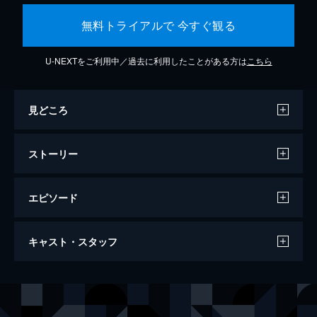
無料トライアルで 今すぐ観る
U-NEXTをご利用中／過去に利用したことがある方は
こちら
見どころ
ストーリー
エピソード
シチズンフォー スノーデンの暴露
キャスト・スタッフ
114分
出演
エドワード・スノーデン
監督
ローラ・ポイトラス