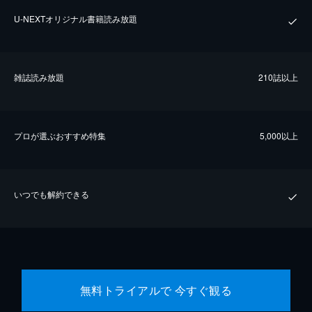
U-NEXTオリジナル書籍読み放題
雑誌読み放題
210誌以上
プロが選ぶおすすめ特集
5,000以上
いつでも解約できる
無料トライアルで 今すぐ観る