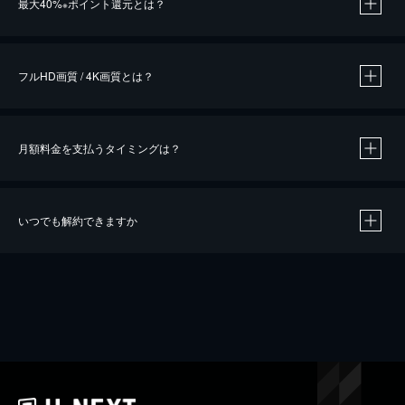
最大40%
ポイント還元とは？
※
※
作品によって必要なポイントが異なります。
フルHD画質 / 4K画質とは？
月額料金を支払うタイミングは？
※
40％ポイント還元の対象は、クレジットカード決済による作品の購入 / レンタルです。
※
iOSアプリのUコイン決済による作品の購入 / レンタルは、20％のポイント還元です。
※
還元の対象外となる決済方法や商品があります。くわしくは
こちら
をご確認ください。
いつでも解約できますか
こちら