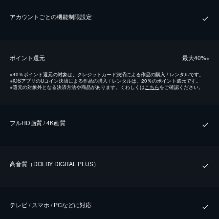
アカウントごとの機能制限設定
ポイント還元
最⼤40%
※
※
40％ポイント還元の対象は、クレジットカード決済による作品の購入 / レンタルです。
※
iOSアプリのUコイン決済による作品の購入 / レンタルは、20％のポイント還元です。
※
還元の対象外となる決済方法や商品があります。くわしくは
こちら
をご確認ください。
フルHD画質 / 4K画質
⾼⾳質（DOLBY DIGITAL PLUS）
テレビ / スマホ / PCなどに対応