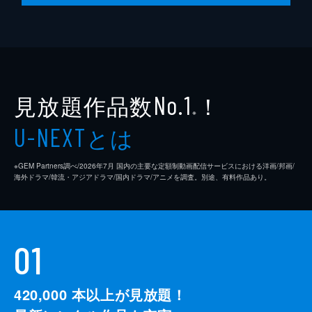
見放題作品数
！
No.1
※
とは
U-NEXT
※GEM Partners調べ/2026年7⽉ 国内の主要な定額制動画配信サービスにおける洋画/邦画/
海外ドラマ/韓流・アジアドラマ/国内ドラマ/アニメを調査。別途、有料作品あり。
01
420,000
本以上が見放題！