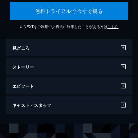
無料トライアルで 今すぐ観る
U-NEXTをご利用中／過去に利用したことがある方は
こちら
見どころ
ストーリー
エピソード
シチズンフォー スノーデンの暴露
キャスト・スタッフ
114分
出演
エドワード・スノーデン
監督
ローラ・ポイトラス