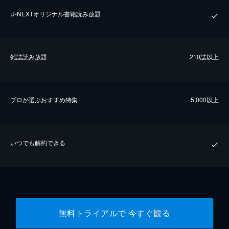
U-NEXTオリジナル書籍読み放題
雑誌読み放題
210誌以上
プロが選ぶおすすめ特集
5,000以上
いつでも解約できる
無料トライアルで 今すぐ観る