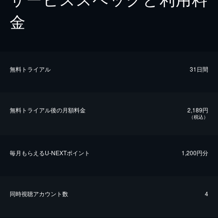
金
無料トライアル
31日間
無料トライアル後の⽉額料金
2,189円
（税込）
毎⽉もらえるU-NEXTポイント
1,200円分
同時視聴アカウント数
4