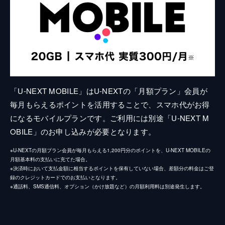
「U-NEXT MOBILE」はU-NEXTの「月額プラン」会員が
毎月もらえるポイントを活用することで、スマホ代がお得
になるモバイルプランです。ご利用には別途「U-NEXT M
OBILE」のお申し込みが必要となります。
※U-NEXTの月額プラン会員が毎月もらえる1,200円分のポイントを、U-NEXT MOBILEの
月額基本料の支払いに充てた場合。
※決済時において支払金額に相当するポイントを保有していない場合、差額分の料金はご登
録のクレジットカードでのお支払いとなります。
※通話料、SMS通信料、オプション（かけ放題など）の月額利用料は別途発生します。