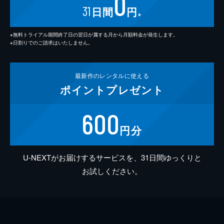
0
31
日間
円
※
※無料トライアル期間終了日の翌日が属する月から月額料金が発生します。
※日割りでのご請求はいたしません。
最新作の
レンタルに使える
ポイント
プレゼント
600
円分
U-NEXTがお届けするサービスを、31日間ゆっくりと
お試しください。