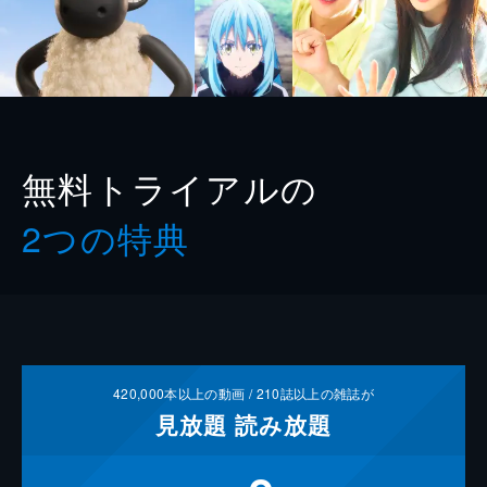
無料トライアルの
2つの特典
420,000
本以上の動画 /
210
誌以上の雑誌が
見放題
読み放題