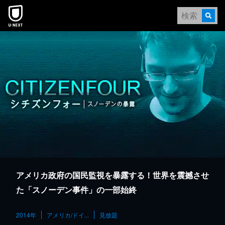
本文へスキップ
アメリカ政府の国民監視を暴露する！世界を震撼させ
た「スノーデン事件」の一部始終
2014年
アメリカ/ドイ...
見放題