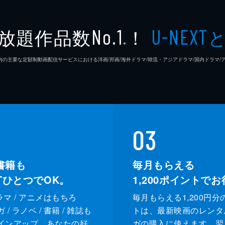
放題作品数
！
No.1
U-NEXT
※
26年7⽉ 国内の主要な定額制動画配信サービスにおける洋画/邦画/海外ドラマ/韓流・アジアドラマ/国内ドラ
03
書籍も
毎月もらえる
XTひとつでOK。
1,200
ポイントでお
ドラマ / アニメはもちろ
毎月もらえる1,200円分
/ ラノベ / 書籍 / 雑誌も
トは、最新映画のレンタ
インアップ。あなたの好
ガの購入に使えます。翌