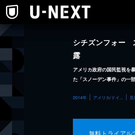
本文へスキップ
シチズンフォー 
露
アメリカ政府の国民監視を
た「スノーデン事件」の一
2014年
アメリカ/ドイ...
見
無料トライアル