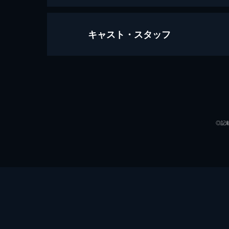
キャスト・スタッフ
シチズンフォー スノーデンの暴露
114分
出演
監督
◎記
製作