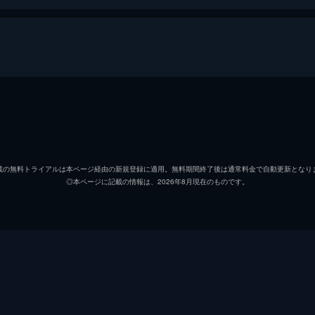
エドワード・スノーデン
ローラ・ポイトラス
載の無料トライアルは本ページ経由の新規登録に適用。無料期間終了後は通常料金で自動更新となり
◎本ページに記載の情報は、2026年8月現在のものです。
ディルク・ヴィルツキー
ローラ・ポイトラス
マティルド・ボンフォワ