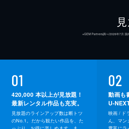
見
※GEM Partners調べ/20
01
02
420,000
本以上が見放題！
動画も
最新レンタル作品も充実。
U-NE
見放題のラインアップ数は断トツ
映画 / 
のNo.1。だから観たい作品を、た
ん、マンガ 
っぷり、お得に楽しめます。ま
豊富にラ