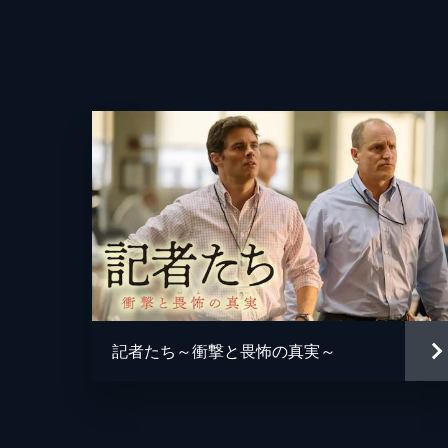
記者たち～衝撃と畏怖の真実～