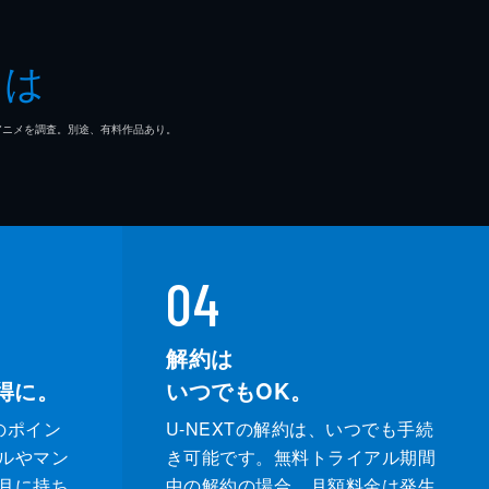
とは
マ/アニメを調査。別途、有料作品あり。
04
解約は
得に。
いつでもOK。
のポイン
U-NEXTの解約は、いつでも手続
ルやマン
き可能です。無料トライアル期間
月に持ち
中の解約の場合、月額料金は発生