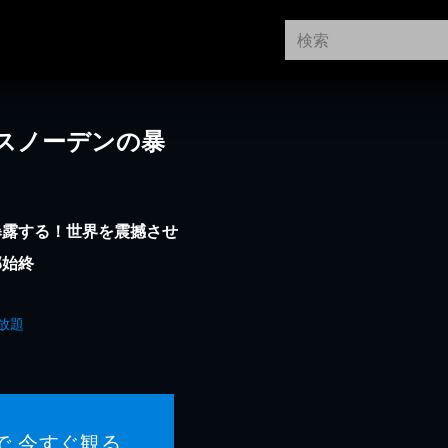
スノーデンの暴
暴露する！世界を震撼させ
部始終
放題
で 今すぐ観る