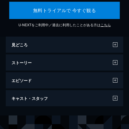
無料トライアルで 今すぐ観る
U-NEXTをご利用中／過去に利用したことがある方は
こちら
見どころ
ストーリー
エピソード
シチズンフォー スノーデンの暴露
キャスト・スタッフ
114分
出演
エドワード・スノーデン
監督
ローラ・ポイトラス