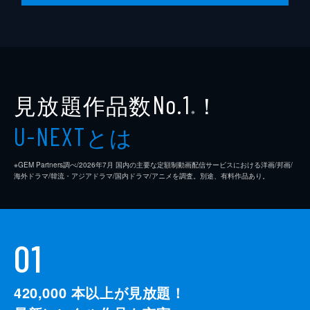
見放題作品数
！
No.1
※
とは
U-NEXT
※GEM Partners調べ/2026年7⽉ 国内の主要な定額制動画配信サービスにおける洋画/邦画/
海外ドラマ/韓流・アジアドラマ/国内ドラマ/アニメを調査。別途、有料作品あり。
01
420,000
本以上が見放題！