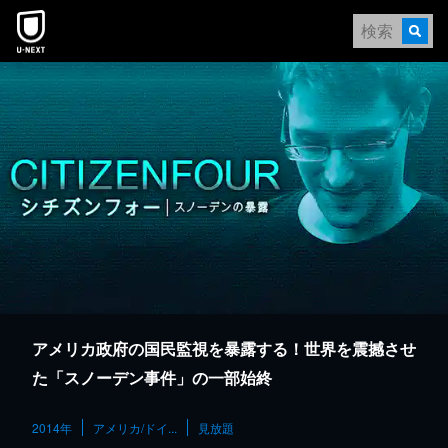
本文へスキップ
アメリカ政府の国民監視を暴露する！世界を震撼させ
た「スノーデン事件」の一部始終
2014年
アメリカ/ドイ...
見放題