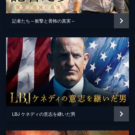
記者たち～衝撃と畏怖の真実～
LBJ ケネディの意志を継いだ男