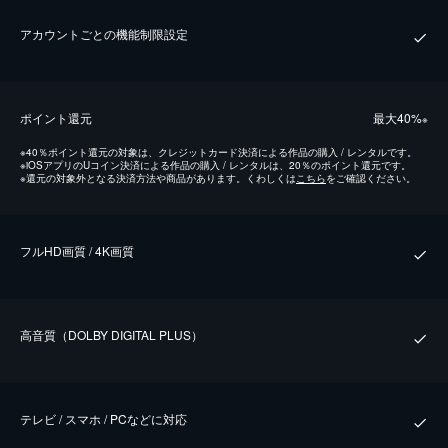
アカウントごとの機能制限設定
ポイント還元
最⼤40%
※
※
40％ポイント還元の対象は、クレジットカード決済による作品の購入 / レンタルです。
※
iOSアプリのUコイン決済による作品の購入 / レンタルは、20％のポイント還元です。
※
還元の対象外となる決済方法や商品があります。くわしくは
こちら
をご確認ください。
フルHD画質 / 4K画質
⾼⾳質（DOLBY DIGITAL PLUS）
テレビ / スマホ / PCなどに対応