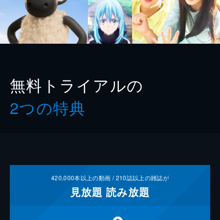
無料トライアルの
2つの特典
420,000
本以上の動画 /
210
誌以上の雑誌が
見放題
読み放題