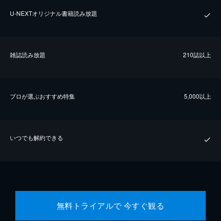
U-NEXTオリジナル書籍読み放題
雑誌読み放題
210誌以上
プロが選ぶおすすめ特集
5,000以上
いつでも解約できる
無料トライアルで 今すぐ観る