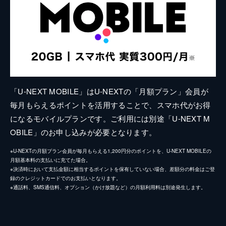
「U-NEXT MOBILE」はU-NEXTの「月額プラン」会員が
毎月もらえるポイントを活用することで、スマホ代がお得
になるモバイルプランです。ご利用には別途「U-NEXT M
OBILE」のお申し込みが必要となります。
※U-NEXTの月額プラン会員が毎月もらえる1,200円分のポイントを、U-NEXT MOBILEの
月額基本料の支払いに充てた場合。
※決済時において支払金額に相当するポイントを保有していない場合、差額分の料金はご登
録のクレジットカードでのお支払いとなります。
※通話料、SMS通信料、オプション（かけ放題など）の月額利用料は別途発生します。