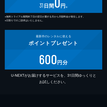
0
31
日間
円
※
※無料トライアル期間終了日の翌日が属する月から月額料金が発生します。
※日割りでのご請求はいたしません。
最新作の
レンタルに使える
ポイント
プレゼント
600
円分
U-NEXTがお届けするサービスを、31日間ゆっくりと
お試しください。