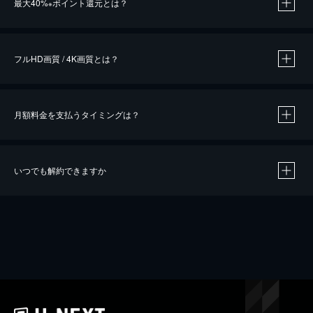
最大40%
ポイント還元とは？
※
※
作品によって必要なポイントが異なります。
フルHD画質 / 4K画質とは？
月額料金を支払うタイミングは？
※
40％ポイント還元の対象は、クレジットカード決済による作品の購入 / レンタルです。
※
iOSアプリのUコイン決済による作品の購入 / レンタルは、20％のポイント還元です。
※
還元の対象外となる決済方法や商品があります。くわしくは
こちら
をご確認ください。
いつでも解約できますか
こちら