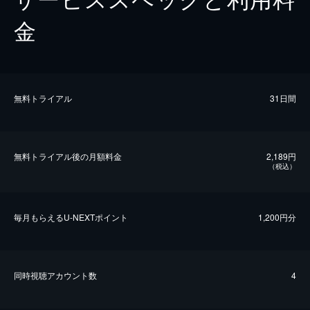
金
無料トライアル
31日間
無料トライアル後の⽉額料金
2,189円
（税込）
毎⽉もらえるU-NEXTポイント
1,200円分
同時視聴アカウント数
4