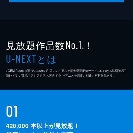
見放題作品数
！
No.1
※
とは
U-NEXT
※GEM Partners調べ/2026年7⽉ 国内の主要な定額制動画配信サービスにおける洋画/邦画/
海外ドラマ/韓流・アジアドラマ/国内ドラマ/アニメを調査。別途、有料作品あり。
01
420,000
本以上が見放題！