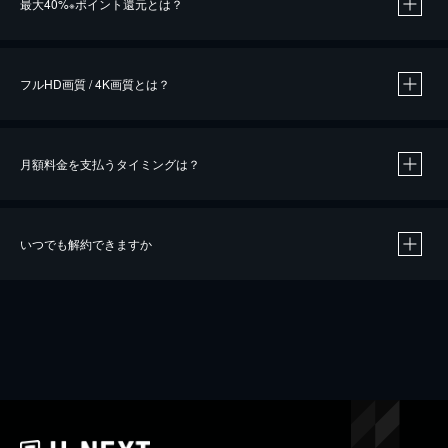
最大40%
ポイント還元とは？
※
※
作品によって必要なポイントが異なります。
フルHD画質 / 4K画質とは？
月額料金を支払うタイミングは？
※
40％ポイント還元の対象は、クレジットカード決済による作品の購入 / レンタルです。
※
iOSアプリのUコイン決済による作品の購入 / レンタルは、20％のポイント還元です。
※
還元の対象外となる決済方法や商品があります。くわしくは
こちら
をご確認ください。
いつでも解約できますか
こちら