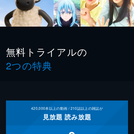
無料トライアルの
2つの特典
420,000
本以上の動画 /
210
誌以上の雑誌が
見放題
読み放題