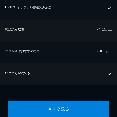
U-NEXTオリジナル書籍読み放題
雑誌読み放題
210誌以上
プロが選ぶおすすめ特集
5,000以上
いつでも解約できる
今すぐ観る