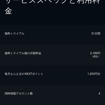
金
無料トライアル
31日間
無料トライアル後の⽉額料金
2,189円
（税込）
毎⽉もらえるU-NEXTポイント
1,200円分
同時視聴アカウント数
4