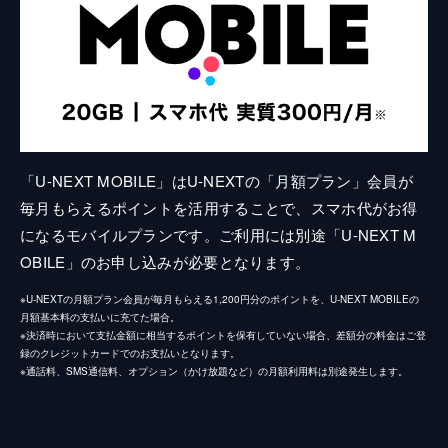
「U-NEXT MOBILE」はU-NEXTの「月額プラン」会員が
毎月もらえるポイントを活用することで、スマホ代がお得
になるモバイルプランです。ご利用には別途「U-NEXT M
OBILE」のお申し込みが必要となります。
※U-NEXTの月額プラン会員が毎月もらえる1,200円分のポイントを、U-NEXT MOBILEの
月額基本料の支払いに充てた場合。
※決済時において支払金額に相当するポイントを保有していない場合、差額分の料金はご登
録のクレジットカードでのお支払いとなります。
※通話料、SMS通信料、オプション（かけ放題など）の月額利用料は別途発生します。