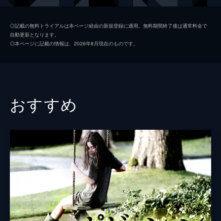
ジェス
レニー・オルステッド
◎記載の無料トライアルは本ページ経由の新規登録に適用。無料期間終了後は通常料金で
自動更新となります。
アダム
ウィル・ペルツ
◎本ページに記載の情報は、2026年8月現在のものです。
ケン
ジェイコブ・ワイソッキ
ヴァル
コートニー・ハルヴァーソン
ローラ・バーンズ
ヘザー・ソッサマン
おすすめ
監督
レヴァン・ガブリアーゼ
脚本
ネルソン・グリーヴス
製作
ティムール・ベクマンベトフ
ネルソン・グリーヴス