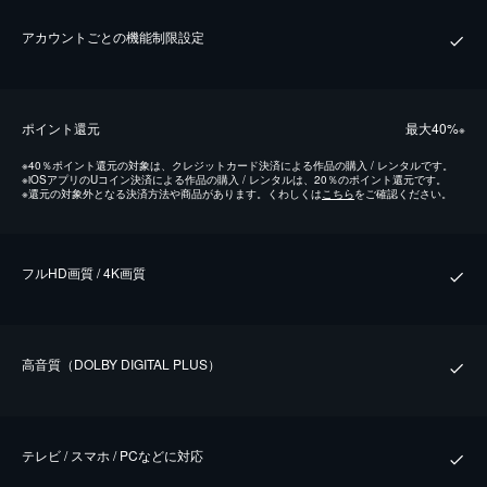
アカウントごとの機能制限設定
ポイント還元
最⼤40%
※
※
40％ポイント還元の対象は、クレジットカード決済による作品の購入 / レンタルです。
※
iOSアプリのUコイン決済による作品の購入 / レンタルは、20％のポイント還元です。
※
還元の対象外となる決済方法や商品があります。くわしくは
こちら
をご確認ください。
フルHD画質 / 4K画質
⾼⾳質（DOLBY DIGITAL PLUS）
テレビ / スマホ / PCなどに対応