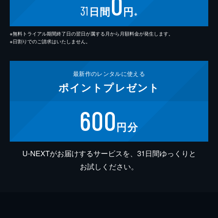
0
31
日間
円
※
※無料トライアル期間終了日の翌日が属する月から月額料金が発生します。
※日割りでのご請求はいたしません。
最新作の
レンタルに使える
ポイント
プレゼント
600
円分
U-NEXTがお届けするサービスを、31日間ゆっくりと
お試しください。