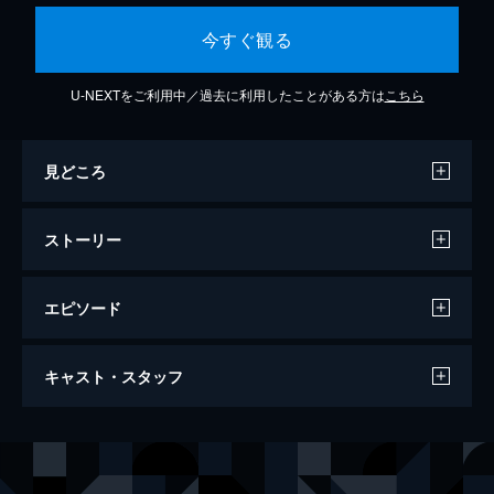
今すぐ観る
U-NEXTをご利用中／過去に利用したことがある方は
こちら
見どころ
ストーリー
エピソード
アンフレンデッド
キャスト・スタッフ
83分
出演
ブレア
シェリー・ヘニッグ
ミッチ
モーゼス・ストーム