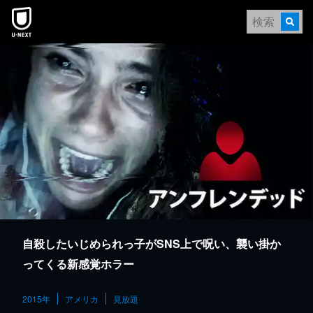
本文へスキップ
自殺したいじめられっ子がSNS上で呪い、襲い掛か
ってくる新感覚ホラー
2015年
アメリカ
見放題