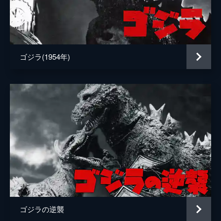
ＡＮＩ
阿部翔平
粟根まこと
ゴジラ(1954年)
石垣佑磨
石原善暢
石本径代
磯谷哲史
市オオミヤ
伊藤慎介
伊藤武雄
伊藤竜也
ゴジラの逆襲
伊藤美穂