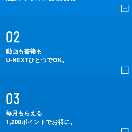
斎藤嘉樹
酒井康行
佐藤一平
02
佐藤貢三
動画も書籍も
佐藤五郎
U-NEXTひとつでOK。
佐藤俊介
佐藤裕
鮫島満博
03
志賀龍美
信太昌之
毎月もらえる
柴崎佳佑
1,200
ポイントでお得に。
嶋田久作