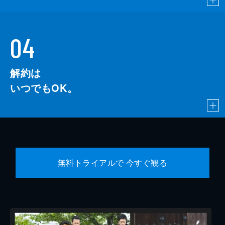
島津健太郎
下平ヒロシ
04
白畑真逸
解約は
末吉司弥
いつでもOK。
無料トライアルで 今すぐ観る