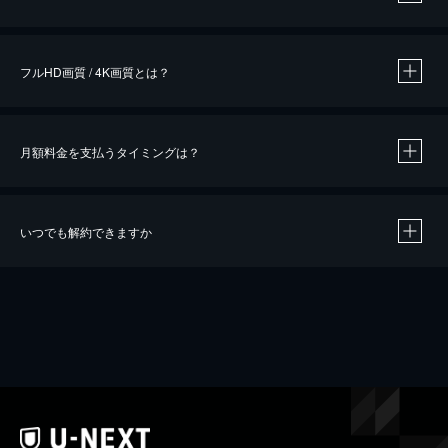
※
作品によって必要なポイントが異なります。
フルHD画質 / 4K画質とは？
月額料金を支払うタイミングは？
※
40％ポイント還元の対象は、クレジットカード決済による作品の購入 / レンタルです。
※
iOSアプリのUコイン決済による作品の購入 / レンタルは、20％のポイント還元です。
※
還元の対象外となる決済方法や商品があります。くわしくは
こちら
をご確認ください。
いつでも解約できますか
こちら