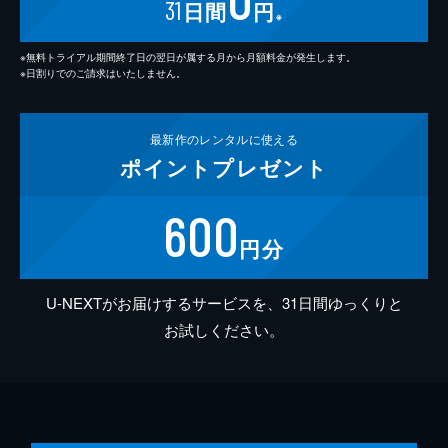
31
日間
円
※
※無料トライアル期間終了日の翌日が属する月から月額料金が発生します。
※日割りでのご請求はいたしません。
最新作の
レンタルに使える
ポイント
プレゼント
600
円分
U-NEXTがお届けするサービスを、31日間ゆっくりと
お試しください。