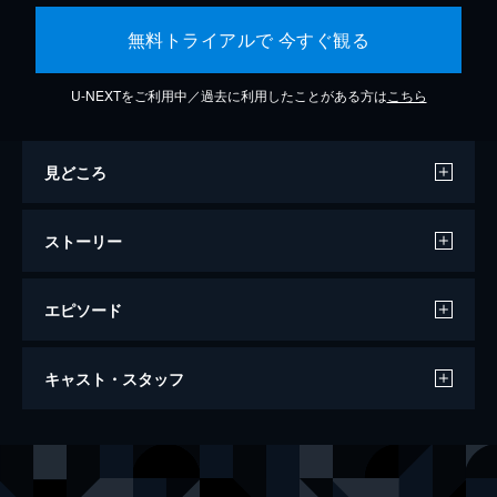
無料トライアルで 今すぐ観る
U-NEXTをご利用中／過去に利用したことがある方は
こちら
見どころ
ストーリー
エピソード
シン・ゴジラ
キャスト・スタッフ
120分
出演
内閣官房副長官 矢口蘭堂
長谷川博己
内閣総理大臣補佐官 赤坂秀樹
竹野内豊