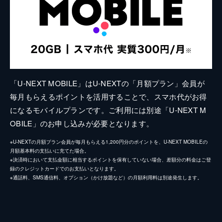
「U-NEXT MOBILE」はU-NEXTの「月額プラン」会員が
毎月もらえるポイントを活用することで、スマホ代がお得
になるモバイルプランです。ご利用には別途「U-NEXT M
OBILE」のお申し込みが必要となります。
※U-NEXTの月額プラン会員が毎月もらえる1,200円分のポイントを、U-NEXT MOBILEの
月額基本料の支払いに充てた場合。
※決済時において支払金額に相当するポイントを保有していない場合、差額分の料金はご登
録のクレジットカードでのお支払いとなります。
※通話料、SMS通信料、オプション（かけ放題など）の月額利用料は別途発生します。