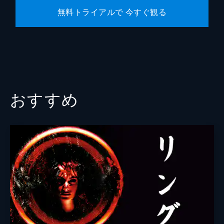
無料トライアルで 今すぐ観る
大迫一平
大塚ヒロタ
大槻修治
大根田良樹
大林丈史
おすすめ
緒方明
小川紘司
小倉星羅
小野孝弘
小山田将
片桐はいり
加藤厚成