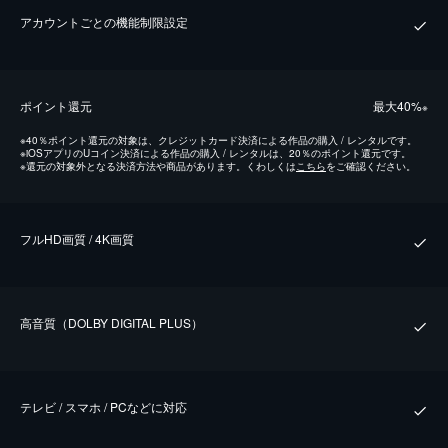
アカウントごとの機能制限設定
ポイント還元
最⼤40%
※
※
40％ポイント還元の対象は、クレジットカード決済による作品の購入 / レンタルです。
※
iOSアプリのUコイン決済による作品の購入 / レンタルは、20％のポイント還元です。
※
還元の対象外となる決済方法や商品があります。くわしくは
こちら
をご確認ください。
フルHD画質 / 4K画質
⾼⾳質（DOLBY DIGITAL PLUS）
テレビ / スマホ / PCなどに対応