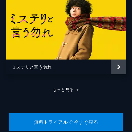
岸端正浩
木田毅祐
北山雅康
城野マサト
キンタカオ
國本鍾建
ミステリと言う勿れ
隈部洋平
倉敷保雄
もっと見る
＋
倉田大輔
来栖聖樹
KREVA
無料トライアルで 今すぐ観る
黒田大輔