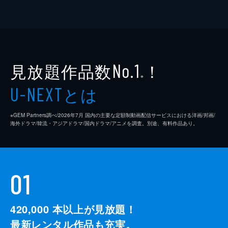
小出恵介
河野洋一郎
小久保寿人
児玉頼信
見放題作品数
！
No.1
※
小林健一
とは
U-NEXT
小林隆
※GEM Partners調べ/2026年7⽉ 国内の主要な定額制動画配信サービスにおける洋画/邦画/
コビヤマ洋一
海外ドラマ/韓流・アジアドラマ/国内ドラマ/アニメを調査。別途、有料作品あり。
小松利昌
近童弐吉
01
サイ・ホージン
斎藤工
420,000
本以上が見放題！
斉藤範子
最新レンタル作品も充実。