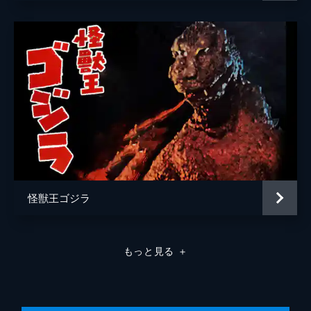
伊藤明賢
伊藤裕一
伊藤祐輝
犬童一心
猪又太一
岩井堂聖子
岩橋道子
岩本淳
怪獣王ゴジラ
植木祥平
遠藤かおる
もっと見る
＋
大内厚雄
大賀太郎