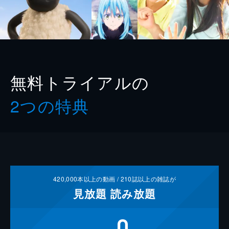
無料トライアルの
2つの特典
420,000
本以上の動画 /
210
誌以上の雑誌が
見放題
読み放題
0