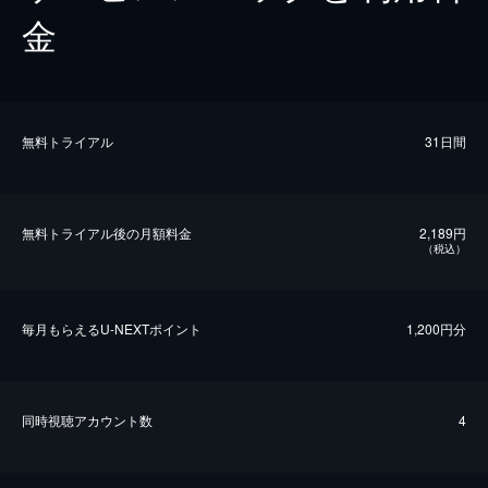
金
無料トライアル
31日間
無料トライアル後の⽉額料金
2,189円
（税込）
毎⽉もらえるU-NEXTポイント
1,200円分
同時視聴アカウント数
4