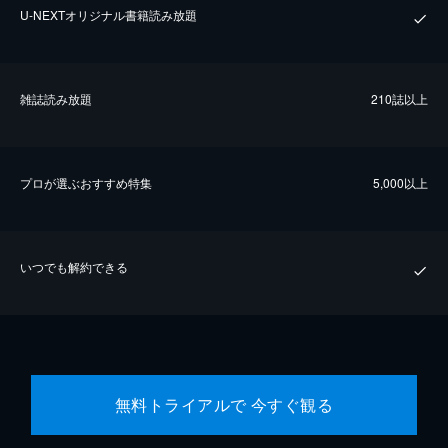
U-NEXTオリジナル書籍読み放題
雑誌読み放題
210誌以上
プロが選ぶおすすめ特集
5,000以上
いつでも解約できる
無料トライアルで 今すぐ観る