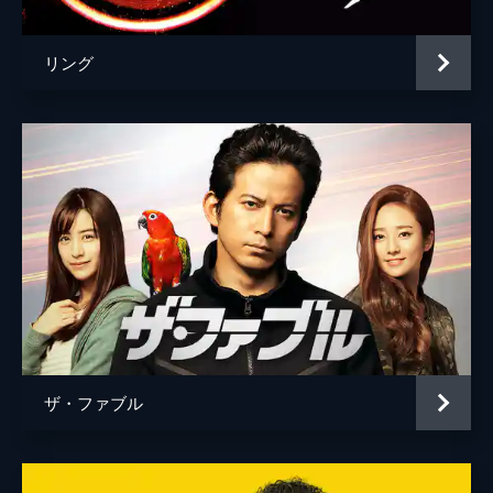
加藤貴宏
リング
金井良信
神尾佑
蒲生純一
川井つと
川口丈文
川嶋秀明
川瀬陽太
河野達郎
ザ・ファブル
菅野久夫
菊池康弘