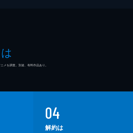
史
司
とは
羅
マ/アニメを調査。別途、有料作品あり。
弘
将
いり
04
成
解約は
宏