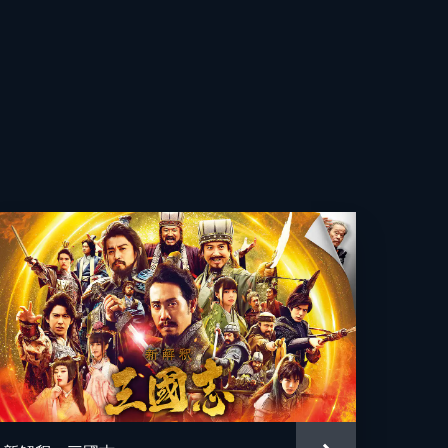
穂
賢
一
輝
心
一
聖子
子