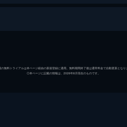
内閣官房副長官 矢口蘭堂
長谷川
内閣総理大臣補佐官 赤坂秀樹
竹野内
載の無料トライアルは本ページ経由の新規登録に適用。無料期間終了後は通常料金で自動更新となり
◎本ページに記載の情報は、2026年8月現在のものです。
米国大統領特使 カヨコ・アン・パタースン
石原さ
内閣官房副長官秘書官 志村祐介
高良健
保守第一党政調副会長 泉修一
松尾諭
環境省自然環境局野生生物課課長補佐 尾頭ヒロミ
市川実