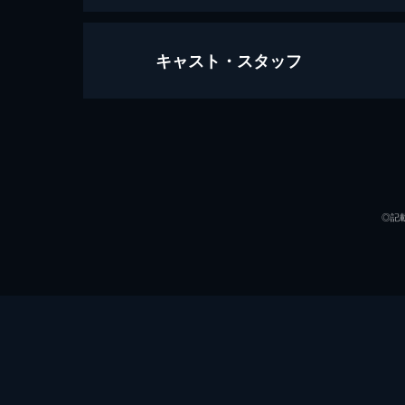
キャスト・スタッフ
シン・ゴジラ
120分
出演
◎記