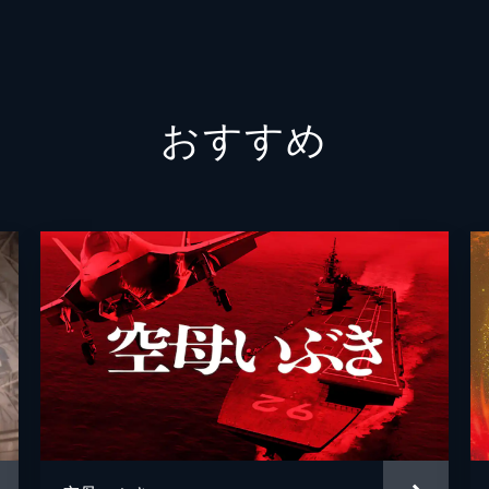
伊藤美
伊藤明
おすすめ
伊藤裕
伊藤祐
犬童一
猪又太
岩井堂
岩橋道