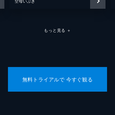
空母いぶき
岩本淳
植木祥
遠藤か
もっと見る
＋
大内厚
大賀太
大迫一
無料トライアルで 今すぐ観る
大塚ヒ
大槻修
大根田