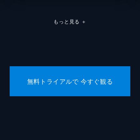
粟根ま
もっと見る
＋
石垣佑
石原善
石本径
磯谷哲
無料トライアルで 今すぐ観る
市オオ
伊藤慎
伊藤武
伊藤竜