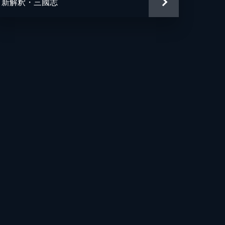
新解釈・三國志
平
おる
雄
郎
平
ロタ
治
良樹