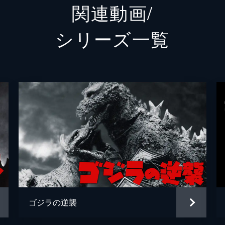
関連動画/
防衛大臣 花森麗子
余貴美
シリーズ⼀覧
統合幕僚長 財前正夫
國村隼
農林水産大臣 里見祐介
平泉成
内閣官房長官 東竜太
柄本明
内閣総理大臣 大河内清次
大杉漣
逢笠恵
赤山健
ＡＮＩ
ゴジラの逆襲
阿部翔