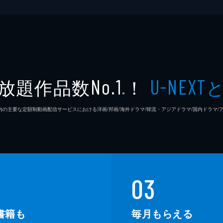
大林丈
緒方明
小川紘
放題作品数
！
No.1
U-NEXT
小倉星
※
26年7⽉ 国内の主要な定額制動画配信サービスにおける洋画/邦画/海外ドラマ/韓流・アジアドラマ/国内ドラ
小野孝
小山田
片桐は
03
加藤厚
書籍も
毎月もらえる
加藤貴