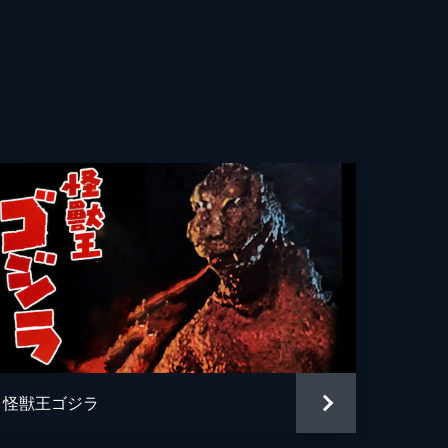
子
祐
太
怪獣王ゴジラ
平