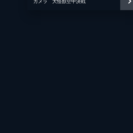
ガメラ 大怪獣空中決戦