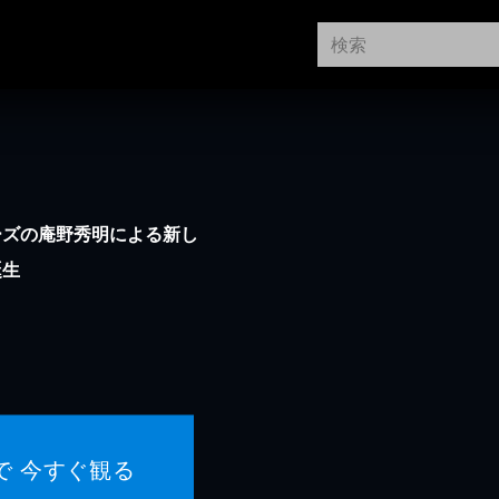
ーズの庵野秀明による新し
誕生
で 今すぐ観る