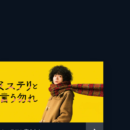
穂
賢
一
輝
心
一
聖子
子