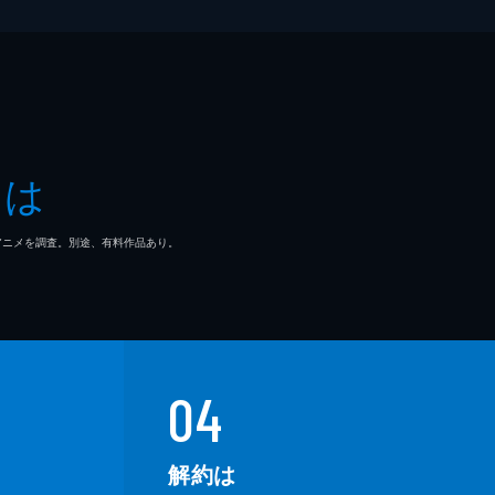
史
司
とは
羅
マ/アニメを調査。別途、有料作品あり。
弘
将
いり
04
成
解約は
宏