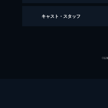
キャスト・スタッフ
シン・ゴジラ
120分
出演
◎記