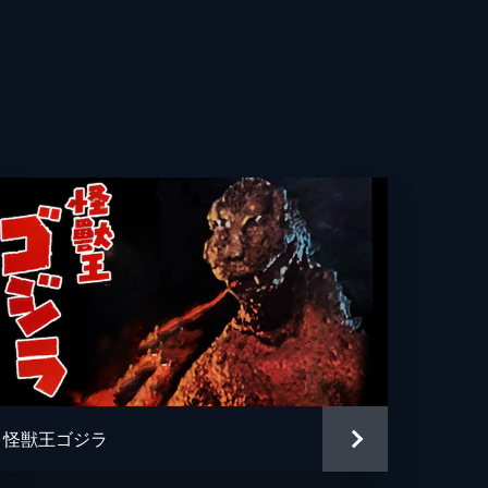
子
祐
太
怪獣王ゴジラ
平