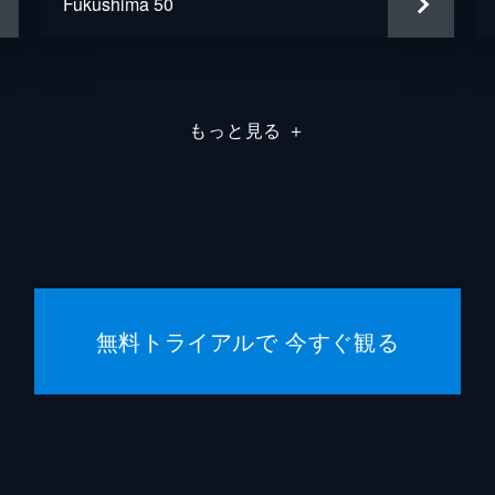
Fukushima 50
岩本淳
植木祥
遠藤か
もっと見る
＋
大内厚
大賀太
大迫一
無料トライアルで 今すぐ観る
大塚ヒ
大槻修
大根田