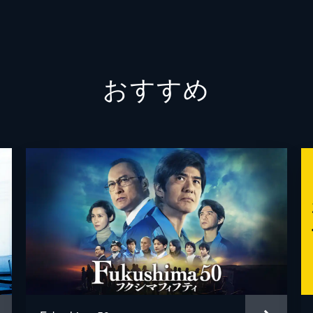
伊藤美
伊藤明
おすすめ
伊藤裕
伊藤祐
犬童一
猪又太
岩井堂
岩橋道