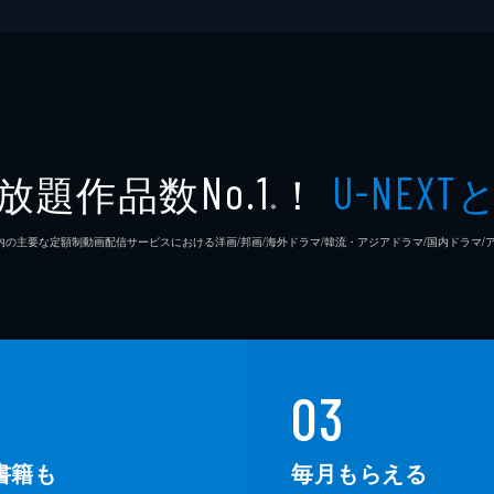
大林丈
緒方明
小川紘
放題作品数
！
No.1
U-NEXT
小倉星
※
26年7⽉ 国内の主要な定額制動画配信サービスにおける洋画/邦画/海外ドラマ/韓流・アジアドラマ/国内ドラ
小野孝
小山田
片桐は
03
加藤厚
書籍も
毎月もらえる
加藤貴