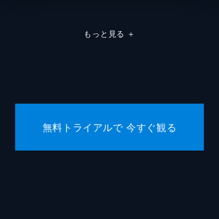
粟根ま
もっと見る
＋
石垣佑
石原善
石本径
磯谷哲
無料トライアルで 今すぐ観る
市オオ
伊藤慎
伊藤武
伊藤竜