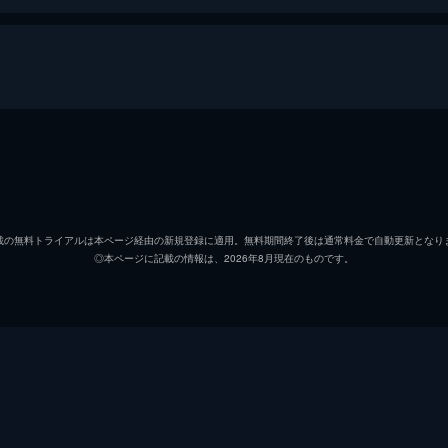
内閣官房副長官 矢口蘭堂
長谷川
内閣総理大臣補佐官 赤坂秀樹
竹野内
載の無料トライアルは本ページ経由の新規登録に適用。無料期間終了後は通常料金で自動更新となり
◎本ページに記載の情報は、2026年8月現在のものです。
米国大統領特使 カヨコ・アン・パタースン
石原さ
内閣官房副長官秘書官 志村祐介
高良健
保守第一党政調副会長 泉修一
松尾諭
環境省自然環境局野生生物課課長補佐 尾頭ヒロミ
市川実