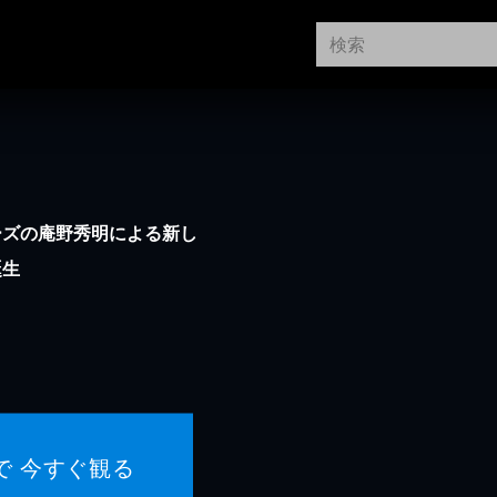
ーズの庵野秀明による新し
誕生
で 今すぐ観る