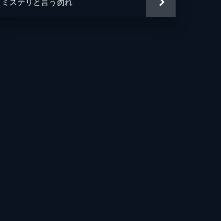
ミステリと言う勿れ
平
おる
雄
郎
平
ロタ
治
良樹