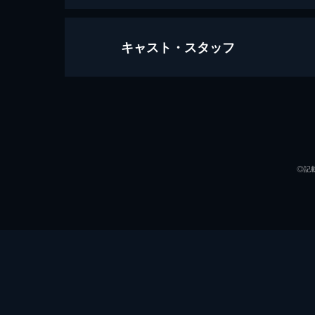
キャスト・スタッフ
にがくてあまい にがくてあまい
97分
出演
◎記