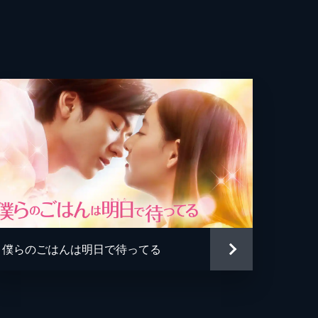
雄
子
吾
弘
ミヲ
僕らのごはんは明日で待ってる