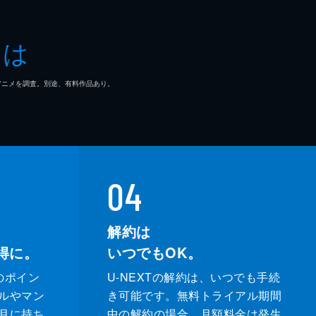
とは
マ/アニメを調査。別途、有料作品あり。
04
解約は
得に。
いつでもOK。
のポイン
U-NEXTの解約は、いつでも手続
ルやマン
き可能です。無料トライアル期間
月に持ち
中の解約の場合、月額料金は発生