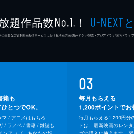
放題作品数
！
No.1
U-NEXT
※
26年7⽉ 国内の主要な定額制動画配信サービスにおける洋画/邦画/海外ドラマ/韓流・アジアドラマ/国内ドラ
03
書籍も
毎月もらえる
XTひとつでOK。
1,200
ポイントでお
ドラマ / アニメはもちろ
毎月もらえる1,200円分
/ ラノベ / 書籍 / 雑誌も
トは、最新映画のレンタ
インアップ。あなたの好
ガの購入に使えます。翌