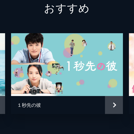
おすすめ
江田豊
中野英
江田操
石野真
草野翔
大歳倫
小林ユ
１秒先の彼