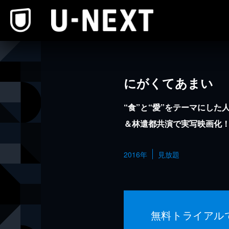
本文へスキップ
にがくてあまい
“食”と“愛”をテーマにし
＆林遣都共演で実写映画化
2016年
見放題
無料トライアル