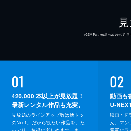
見
※GEM Partners調べ/20
01
02
420,000
本以上が見放題！
動画も
最新レンタル作品も充実。
U-NE
見放題のラインアップ数は断トツ
映画 / 
のNo.1。だから観たい作品を、た
ん、マンガ 
っぷり、お得に楽しめます。ま
豊富にラ