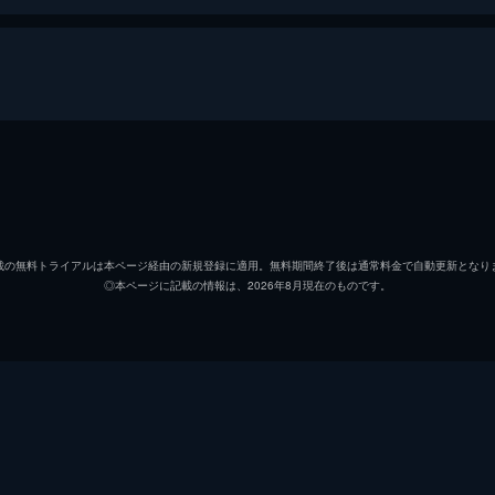
江田マキ
川口春
片山渚
林遣都
載の無料トライアルは本ページ経由の新規登録に適用。無料期間終了後は通常料金で自動更新となり
◎本ページに記載の情報は、2026年8月現在のものです。
立花アラタ
淵上泰
青井ミナミ
桜田ひ
馬場園あつし
真剣佑
ヤッさん
SU